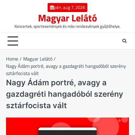
Skip
pén, aug 7, 2026
to
Magyar Lelátó
content
Koncertek, sportesemények és más rendezvények gyűjtőhelye.
Home
Magyar Lelátó
Nagy Ádám portré, avagy a gazdagréti hangadóból szerény
sztárfocista vált
Nagy Ádám portré, avagy a
gazdagréti hangadóból szerény
sztárfocista vált