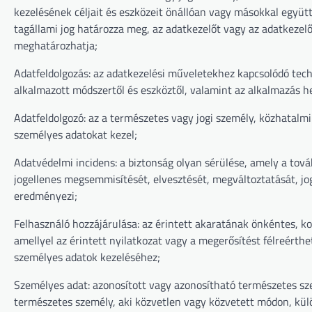
kezelésének céljait és eszközeit önállóan vagy másokkal együtt
tagállami jog határozza meg, az adatkezelőt vagy az adatkezelő
meghatározhatja;
Adatfeldolgozás: az adatkezelési műveletekhez kapcsolódó tech
alkalmazott módszertől és eszköztől, valamint az alkalmazás hel
Adatfeldolgozó: az a természetes vagy jogi személy, közhatalm
személyes adatokat kezel;
Adatvédelmi incidens: a biztonság olyan sérülése, amely a tov
jogellenes megsemmisítését, elvesztését, megváltoztatását, jo
eredményezi;
Felhasználó hozzájárulása: az érintett akaratának önkéntes, ko
amellyel az érintett nyilatkozat vagy a megerősítést félreérthet
személyes adatok kezeléséhez;
Személyes adat: azonosított vagy azonosítható természetes sze
természetes személy, aki közvetlen vagy közvetett módon, kül