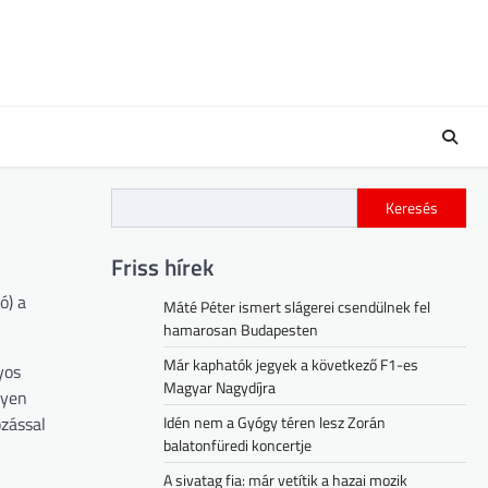
Keresés
Friss hírek
ó) a
Máté Péter ismert slágerei csendülnek fel
hamarosan Budapesten
Már kaphatók jegyek a következő F1-es
yos
Magyar Nagydíjra
lyen
ozással
Idén nem a Gyógy téren lesz Zorán
balatonfüredi koncertje
A sivatag fia: már vetítik a hazai mozik