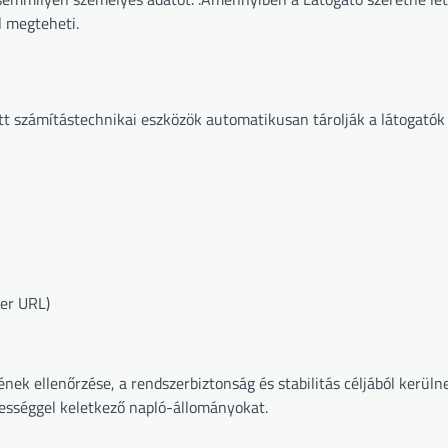
l megteheti.
tt számítástechnikai eszközök automatikusan tárolják a látogatók 
rer URL)
nek ellenőrzése, a rendszerbiztonság és stabilitás céljából kerüln
rességgel keletkező napló-állományokat.