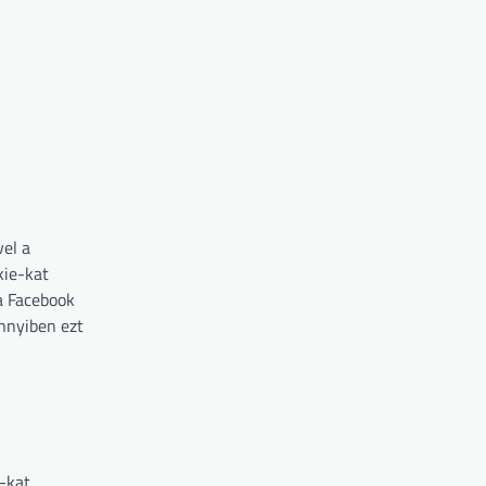
vel a
kie-kat
 a Facebook
ennyiben ezt
e-kat