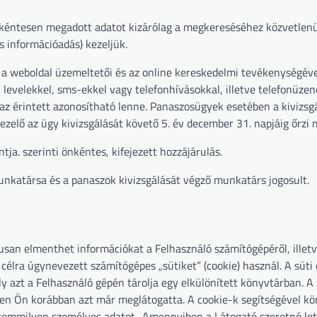
 önkéntesen megadott adatot kizárólag a megkereséséhez közvetlen
s információadás) kezeljük.
, a weboldal üzemeltetői és az online kereskedelmi tevékenységév
 levelekkel, sms-ekkel vagy telefonhívásokkal, illetve telefonüze
az érintett azonosítható lenne. Panaszosügyek esetében a kivizsg
zelő az ügy kivizsgálását követő 5. év december 31. napjáig őrzi 
tja. szerinti önkéntes, kifejezett hozzájárulás.
unkatársa és a panaszok kivizsgálását végző munkatárs jogosult.
san elmenthet információkat a Felhasználó számítógépéről, illetv
 célra úgynevezett számítógépes „sütiket” (cookie) használ. A süti
 azt a Felhasználó gépén tárolja egy elkülönített könyvtárban. A 
ben Ön korábban azt már meglátogatta. A cookie-k segítségével k
semmilyen személyes adatot. .Amennyiben a Látogató szeretné leti