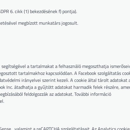
DPR 6. cikk (1) bekezdésének f) pontja).
etésével megbízott munkatárs jogosult.
 segítségével a tartalmakat a felhasználó megoszthatja ismerősei
egosztott tartalmakhoz kapcsolódóan. A Facebook szolgáltatás coo
védelmi irányelvei szerint kezeli. A cookie által tárolt adatokat
ook Inc. átadhatja a gyűjtött adatokat harmadik felek részére, am
megbízásából feldolgozzák az adatokat. További információ
l.
Sense , valamint a reCAPTCHA szolgáltatásait. Az Analytics cooki