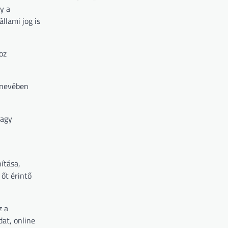
y a
llami jog is
oz
 nevében
vagy
ítása,
 őt érintő
z a
at, online