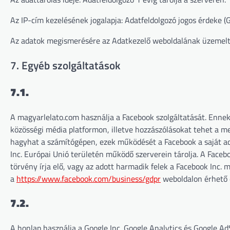
Az IP-cím kezelésének jogalapja: Adatfeldolgozó jogos érdeke (G
Az adatok megismerésére az Adatkezelő weboldalának üzemelt
7. Egyéb szolgáltatások
7.1.
A magyarlelato.com használja a Facebook szolgáltatását. Ennek
közösségi média platformon, illetve hozzászólásokat tehet a m
hagyhat a számítógépen, ezek működését a Facebook a saját adat
Inc. Európai Unió területén működő szerverein tárolja. A Faceb
törvény írja elő, vagy az adott harmadik felek a Facebook Inc. 
a
https://www.facebook.com/business/gdpr
weboldalon érhető e
7.2.
A honlap használja a Google Inc. Google Analytics és Google Ad