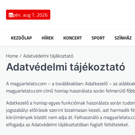
Skip
to
pén, aug 7, 2026
content
KEZDŐLAP
HÍREK
KONCERT
SPORT
SZÍNHÁZ
Home
Adatvédelmi tájékoztató
Adatvédelmi tájékoztató
A magyarlelato.com – a továbbiakban: Adatkezelő – az alábbiakb
magyarlelato.com című honlap használata során felmerülő főbb 
Adatkezelő a honlap egyes funkcióinak használata során tudomás
jogszabályi előírások szerint bizalmasan kezeli, azt harmadik
körülmények között nem adja át. Felhasználó a magyarlelato.com
elfogadja az Adatvédelmi tájékoztatóban foglalt feltételeket.