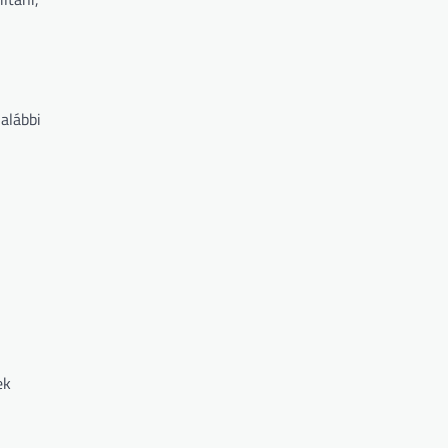
alábbi
ek