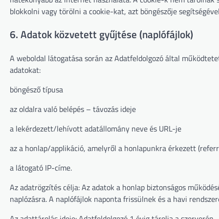
blokkolni vagy törölni a cookie-kat, azt böngészője segítségéve
6. Adatok közvetett gyűjtése (naplófájlok)
A weboldal látogatása során az Adatfeldolgozó által működtete
adatokat:
böngésző típusa
az oldalra való belépés – távozás ideje
a lekérdezett/lehívott adatállomány neve és URL-je
az a honlap/applikáció, amelyről a honlapunkra érkezett (refer
a látogató IP-címe.
Az adatrögzítés célja: Az adatok a honlap biztonságos működésé
naplózásra. A naplófájlok naponta frissülnek és a havi rendsze
Az adattárolás ideje: Adatfeldolgozó 1 évig tárolja a szerverén.