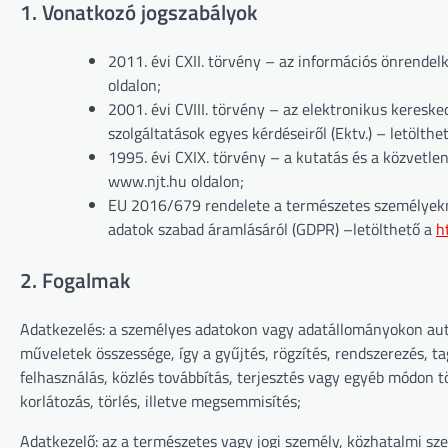
1. Vonatkozó jogszabályok
2011. évi CXII. törvény – az információs önrendelk
oldalon;
2001. évi CVIII. törvény – az elektronikus keresk
szolgáltatások egyes kérdéseiről (Ektv.) – letölth
1995. évi CXIX. törvény – a kutatás és a közvetlen
www.njt.hu oldalon;
EU 2016/679 rendelete a természetes személyekne
adatok szabad áramlásáról (GDPR) –letölthető a
h
2. Fogalmak
Adatkezelés: a személyes adatokon vagy adatállományokon au
műveletek összessége, így a gyűjtés, rögzítés, rendszerezés, ta
felhasználás, közlés továbbítás, terjesztés vagy egyéb módon 
korlátozás, törlés, illetve megsemmisítés;
Adatkezelő: az a természetes vagy jogi személy, közhatalmi s