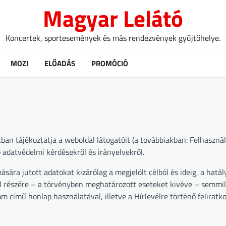
Magyar Lelátó
Koncertek, sportesemények és más rendezvények gyűjtőhelye.
MOZI
ELŐADÁS
PROMÓCIÓ
an tájékoztatja a weboldal látogatóit (a továbbiakban: Felhasznál
adatvédelmi kérdésekről és irányelvekről.
ára jutott adatokat kizárólag a megjelölt célból és ideig, a hatál
 fél részére – a törvényben meghatározott eseteket kivéve – semmi
 című honlap használatával, illetve a Hírlevélre történő feliratk