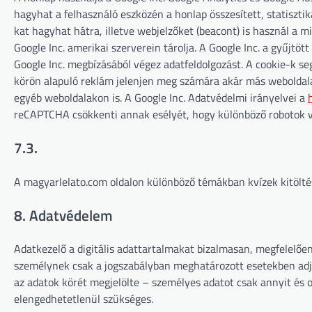
hagyhat a felhasználó eszközén a honlap összesített, statiszt
kat hagyhat hátra, illetve webjelzőket (beacont) is használ a m
Google Inc. amerikai szerverein tárolja. A Google Inc. a gyűjtöt
Google Inc. megbízásából végez adatfeldolgozást. A cookie-k se
körön alapuló reklám jelenjen meg számára akár más weboldalak
egyéb weboldalakon is. A Google Inc. Adatvédelmi irányelvei a
reCAPTCHA csökkenti annak esélyét, hogy különböző robotok vi
7.3.
A magyarlelato.com oldalon különböző témákban kvízek kitöltés
8. Adatvédelem
Adatkezelő a digitális adattartalmakat bizalmasan, megfelelőe
személynek csak a jogszabályban meghatározott esetekben adja
az adatok körét megjelölte – személyes adatot csak annyit és
elengedhetetlenül szükséges.