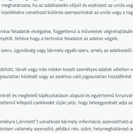
 meghatározza; ha az adatkezelés céljait és eszközeit az uniós vag
 kijelölésére vonatkozó különös szempontokat az uniós vagy a tagá
nikai feladatok elvégzése, függetlenül a műveletek végrehajtásáh
yétől, feltéve hogy a technikai feladatot az adaton végzik;
i szerv, ügynökség vagy bármely egyéb szerv, amely az adatkezelő
ábbított, tárolt vagy más módon kezelt személyes adatok véletlen 
gosulatlan közlését vagy az azokhoz való jogosulatlan hozzáférést
nkrét és megfelelő tájékoztatáson alapuló és egyértelmű kinyilván
etlenül kifejező cselekedet útján jelzi, hogy beleegyezését adja az
mélyre („érintett”) vonatkozó bármely információ; azonosítható a
önösen valamely azonosító, például név, szám, helymeghatározó ad