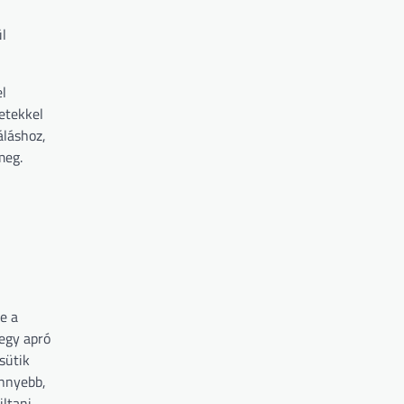
ül
el
netekkel
áláshoz,
meg.
e a
 egy apró
sütik
önnyebb,
ltani,