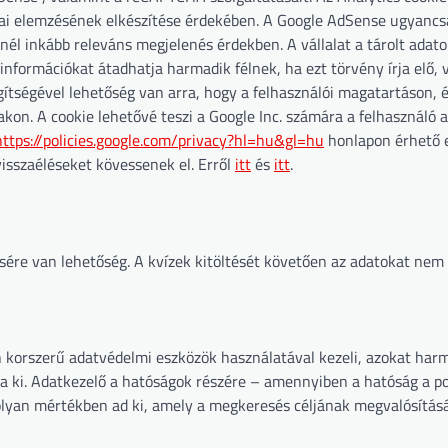
ikai elemzésének elkészítése érdekében. A Google AdSense ugyancs
inél inkább releváns megjelenés érdekben. A vállalat a tárolt adato
t információkat átadhatja harmadik félnek, ha ezt törvény írja elő, 
gítségével lehetőség van arra, hogy a felhasználói magatartáson, 
on. A cookie lehetővé teszi a Google Inc. számára a felhasználó 
https://policies.google.com/privacy?hl=hu&gl=hu
honlapon érhető e
sszaéléseket kövessenek el. Erről
itt
és
itt
.
ére van lehetőség. A kvízek kitöltését követően az adatokat nem 
n korszerű adatvédelmi eszközök használatával kezeli, azokat har
 ki. Adatkezelő a hatóságok részére – amennyiben a hatóság a po
 olyan mértékben ad ki, amely a megkeresés céljának megvalósítás