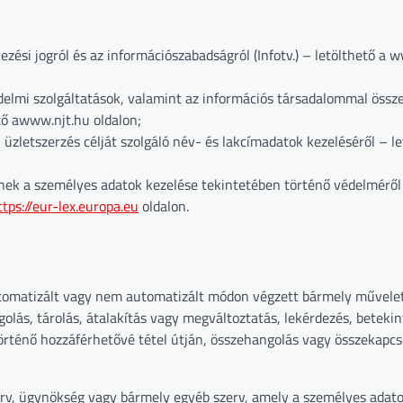
ezési jogról és az információszabadságról (Infotv.) – letölthető a 
edelmi szolgáltatások, valamint az információs társadalommal össz
ető awww.njt.hu oldalon;
 üzletszerzés célját szolgáló név- és lakcímadatok kezeléséről – le
k a személyes adatok kezelése tekintetében történő védelméről 
ttps://eur-lex.europa.eu
oldalon.
tomatizált vagy nem automatizált módon végzett bármely művele
golás, tárolás, átalakítás vagy megváltoztatás, lekérdezés, betekin
történő hozzáférhetővé tétel útján, összehangolás vagy összekapcs
zerv, ügynökség vagy bármely egyéb szerv, amely a személyes adat