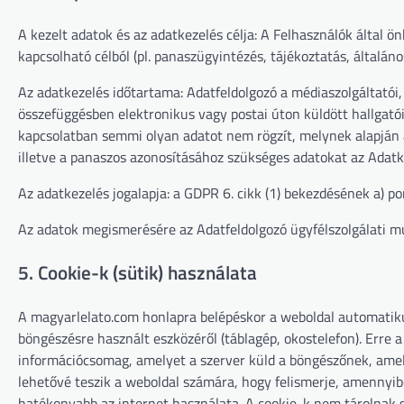
A kezelt adatok és az adatkezelés célja: A Felhasználók által
kapcsolható célból (pl. panaszügyintézés, tájékoztatás, általáno
Az adatkezelés időtartama: Adatfeldolgozó a médiaszolgáltatói
összefüggésben elektronikus vagy postai úton küldött hallgatói
kapcsolatban semmi olyan adatot nem rögzít, melynek alapján 
illetve a panaszos azonosításához szükséges adatokat az Adatke
Az adatkezelés jogalapja: a GDPR 6. cikk (1) bekezdésének a) pon
Az adatok megismerésére az Adatfeldolgozó ügyfélszolgálati m
5. Cookie-k (sütik) használata
A magyarlelato.com honlapra belépéskor a weboldal automatiku
böngészésre használt eszközéről (táblagép, okostelefon). Erre a
információcsomag, amelyet a szerver küld a böngészőnek, amely
lehetővé teszik a weboldal számára, hogy felismerje, amennyi
hatékonyabb az internet használata. A cookie-k nem tárolnak 