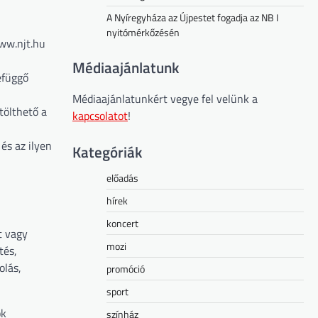
A Nyíregyháza az Újpestet fogadja az NB I
nyitómérkőzésén
www.njt.hu
Médiaajánlatunk
efüggő
Médiaajánlatunkért vegye fel velünk a
tölthető a
kapcsolatot
!
és az ilyen
Kategóriák
előadás
hírek
koncert
t vagy
mozi
tés,
olás,
promóció
sport
ok
színház