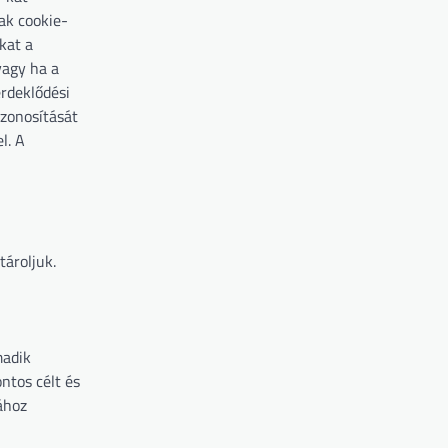
ak cookie-
kat a
vagy ha a
érdeklődési
azonosítását
l. A
tároljuk.
madik
ntos célt és
ához