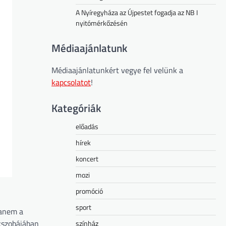
A Nyíregyháza az Újpestet fogadja az NB I
nyitómérkőzésén
Médiaajánlatunk
Médiaajánlatunkért vegye fel velünk a
kapcsolatot
!
Kategóriák
előadás
hírek
koncert
mozi
promóció
sport
hanem a
kszobájában
színház