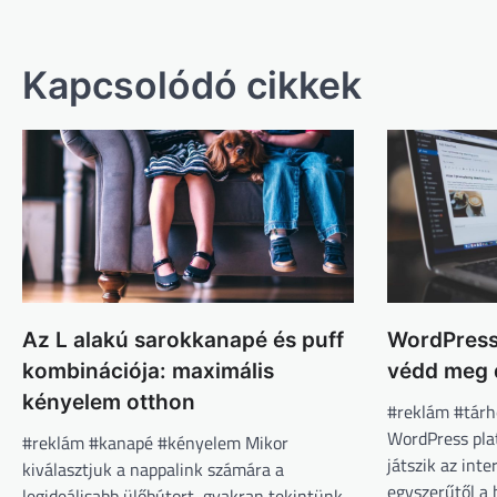
navigáció
Kapcsolódó cikkek
Az L alakú sarokkanapé és puff
WordPress
kombinációja: maximális
védd meg d
kényelem otthon
#reklám #tárh
WordPress pla
#reklám #kanapé #kényelem Mikor
játszik az int
kiválasztjuk a nappalink számára a
egyszerűtől a 
legideálisabb ülőbútort, gyakran tekintünk