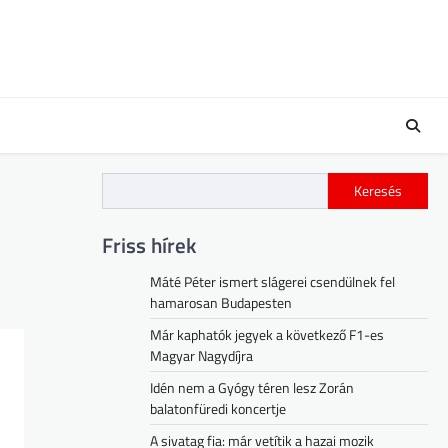
Keresés
Friss hírek
Máté Péter ismert slágerei csendülnek fel
hamarosan Budapesten
Már kaphatók jegyek a következő F1-es
Magyar Nagydíjra
Idén nem a Gyógy téren lesz Zorán
balatonfüredi koncertje
A sivatag fia: már vetítik a hazai mozik