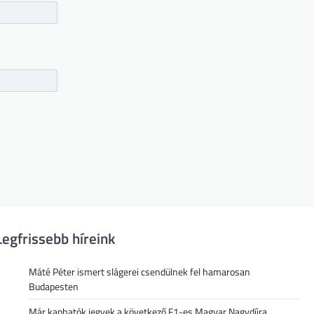
Legfrissebb híreink
Máté Péter ismert slágerei csendülnek fel hamarosan
Budapesten
Már kaphatók jegyek a következő F1-es Magyar Nagydíjra