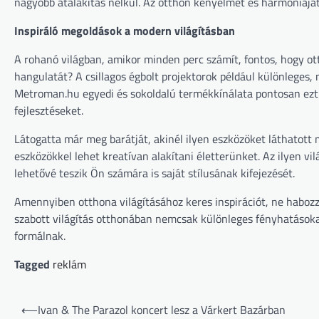
nagyobb átalakítás nélkül. Az otthon kényelmét és harmóniáját
Inspiráló megoldások a modern világításban
A rohanó világban, amikor minden perc számít, fontos, hogy ott
hangulatát? A csillagos égbolt projektorok például különlege
Metroman.hu egyedi és sokoldalú termékkínálata pontosan ezt a
fejlesztéseket.
Látogatta már meg barátját, akinél ilyen eszközöket láthatot
eszközökkel lehet kreatívan alakítani életterünket. Az ilyen 
lehetővé teszik Ön számára is saját stílusának kifejezését.
Amennyiben otthona világításához keres inspirációt, ne haboz
szabott világítás otthonában nemcsak különleges fényhatásokat
formálnak.
Tagged
reklám
Bejegyzés
⟵
Ivan & The Parazol koncert lesz a Várkert Bazárban