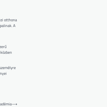
ezi otthona
palinak. A
zerű
miközben
 személyre
nyei
kadémia
⟶