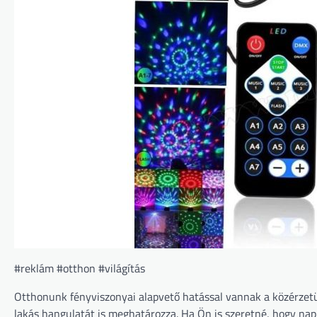
#reklám #otthon #világítás
Otthonunk fényviszonyai alapvető hatással vannak a közérzetün
lakás hangulatát is meghatározza. Ha Ön is szeretné, hogy na