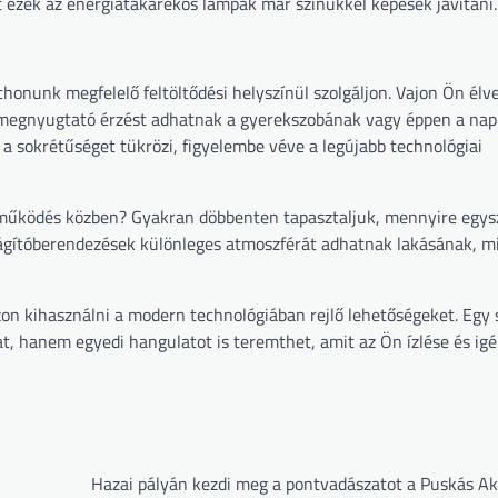
 ezek az energiatakarékos lámpák már színükkel képesek javítani.
honunk megfelelő feltöltődési helyszínül szolgáljon. Vajon Ön élv
s, megnyugtató érzést adhatnak a gyerekszobának vagy éppen a nap
 sokrétűséget tükrözi, figyelembe véve a legújabb technológiai
t működés közben? Gyakran döbbenten tapasztaljuk, mennyire egys
világítóberendezések különleges atmoszférát adhatnak lakásának, 
zon kihasználni a modern technológiában rejlő lehetőségeket. Egy
, hanem egyedi hangulatot is teremthet, amit az Ön ízlése és igé
Hazai pályán kezdi meg a pontvadászatot a Puskás A