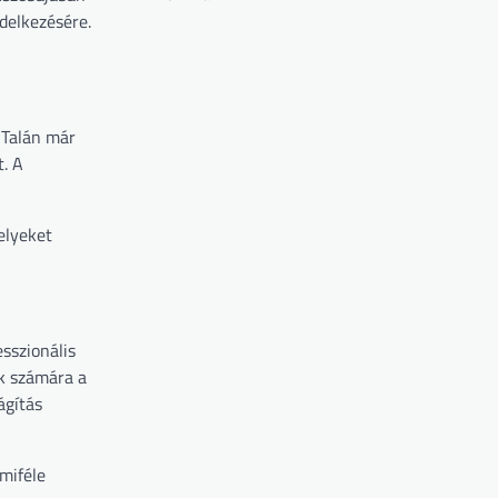
ndelkezésére.
 Talán már
t. A
elyeket
sszionális
k számára a
ágítás
miféle