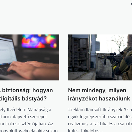
 biztonság: hogyan
Nem mindegy, milyen
igitális bástyád?
irányzékot használunk
ely #védelem Manapság a
#reklám #airsoft #irányzék Az a
tform alapvető szerepet
egyik legnépszerűbb szabadidős
ernet ökoszisztémájában. Az
realizmus, a taktika és a csapa
bonyolult weboldalakig sokan
kulcs. Tökéletes…