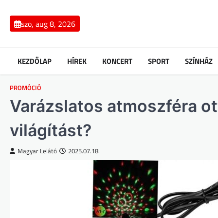
Skip
to
szo, aug 8, 2026
content
KEZDŐLAP
HÍREK
KONCERT
SPORT
SZÍNHÁZ
PROMÓCIÓ
Varázslatos atmoszféra o
világítást?
Magyar Lelátó
2025.07.18.