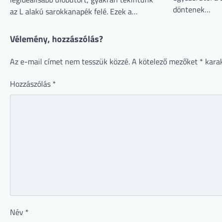
döntenek…
az L alakú sarokkanapék felé. Ezek a…
Vélemény, hozzászólás?
Az e-mail címet nem tesszük közzé.
A kötelező mezőket
*
karak
Hozzászólás
*
Név
*