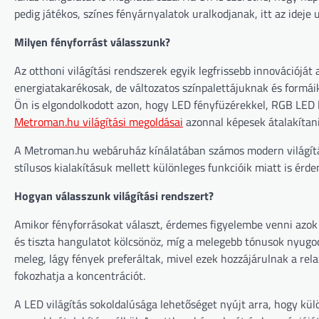
pedig játékos, színes fényárnyalatok uralkodjanak, itt az ideje
Milyen fényforrást válasszunk?
Az otthoni világítási rendszerek egyik legfrissebb innovációját
energiatakarékosak, de változatos színpalettájuknak és formái
Ön is elgondolkodott azon, hogy LED fényfüzérekkel, RGB LED lá
Metroman.hu világítási megoldásai
azonnal képesek átalakítani
A Metroman.hu webáruház kínálatában számos modern világítás
stílusos kialakításuk mellett különleges funkcióik miatt is érd
Hogyan válasszunk világítási rendszert?
Amikor fényforrásokat választ, érdemes figyelembe venni azok t
és tiszta hangulatot kölcsönöz, míg a melegebb tónusok nyug
meleg, lágy fények preferáltak, mivel ezek hozzájárulnak a r
fokozhatja a koncentrációt.
A LED világítás sokoldalúsága lehetőséget nyújt arra, hogy kül