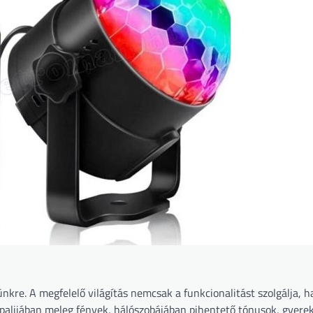
kre. A megfelelő világítás nemcsak a funkcionalitást szolgálja, 
ppalijában meleg fények, hálószobájában pihentető tónusok, gyere