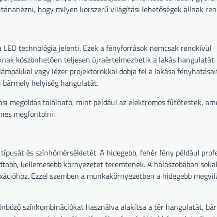
 utánanézni, hogy milyen korszerű világítási lehetőségek állnak re
 a LED technológia jelenti. Ezek a fényforrások nemcsak rendkívül
knak köszönhetően teljesen újraértelmezhetik a lakás hangulatát.
mpákkal vagy lézer projektorokkal dobja fel a lakása fényhatásai
 bármely helyiség hangulatát.
i megoldás található, mint például az elektromos fűtőtestek, am
emes megfontolni.
ípusát és színhőmérsékletét. A hidegebb, fehér fény például profe
odtabb, kellemesebb környezetet teremtenek. A hálószobában soka
elaxációhoz. Ezzel szemben a munkakörnyezetben a hidegebb megvil
önböző színkombinációkat használva alakítsa a tér hangulatát, bár