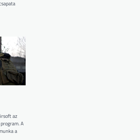
csapata
irsoft az
 program. A
tmunka a