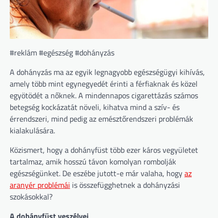
#reklám #egészség #dohányzás
A dohányzás ma az egyik legnagyobb egészségügyi kihívás,
amely több mint egynegyedét érinti a férfiaknak és közel
egyötödét a nőknek. A mindennapos cigarettázás számos
betegség kockázatát növeli, kihatva mind a szív- és
érrendszeri, mind pedig az emésztőrendszeri problémák
kialakulására.
Közismert, hogy a dohányfüst több ezer káros vegyületet
tartalmaz, amik hosszú távon komolyan rombolják
egészségünket. De eszébe jutott-e már valaha, hogy
az
aranyér problémái
is összefügghetnek a dohányzási
szokásokkal?
A dohányfüst veszélyei