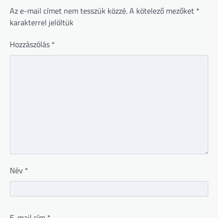
Az e-mail címet nem tesszük közzé.
A kötelező mezőket
*
karakterrel jelöltük
Hozzászólás
*
Név
*
E-mail cím
*