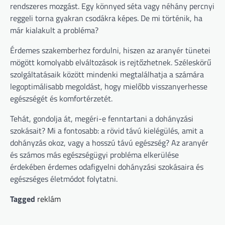
rendszeres mozgást. Egy könnyed séta vagy néhány percnyi
reggeli torna gyakran csodákra képes. De mi történik, ha
már kialakult a probléma?
Érdemes szakemberhez fordulni, hiszen az aranyér tünetei
mögött komolyabb elváltozások is rejtőzhetnek. Széleskörű
szolgáltatásaik között mindenki megtalálhatja a számára
legoptimálisabb megoldást, hogy mielőbb visszanyerhesse
egészségét és komfortérzetét.
Tehát, gondolja át, megéri-e fenntartani a dohányzási
szokásait? Mi a fontosabb: a rövid távú kielégülés, amit a
dohányzás okoz, vagy a hosszú távú egészség? Az aranyér
és számos más egészségügyi probléma elkerülése
érdekében érdemes odafigyelni dohányzási szokásaira és
egészséges életmódot folytatni.
Tagged
reklám