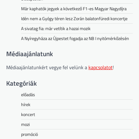
Már kaphatók jegyek a következő F1-es Magyar Nagydíjra
Idén nem a Gyógy téren lesz Zorán balatonfüredi koncertje
A sivatag fia: már vetítik a hazai mozik
A Nyíregyháza az Újpestet fogadja az NB I nyitómérkőzésén
Médiaajánlatunk
Médiaajánlatunkért vegye fel velünk a
kapcsolatot
!
Kategóriák
előadás
hírek
koncert
mozi
promóció