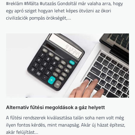
#reklám #Málta #utazás Gondoltál már valaha arra, hogy
egy apró sziget hogyan lehet képes ötvözni az ókori
civilizációk pompás örökségét,…
Alternatív fűtési megoldások a gáz helyett
A fűtési rendszerek kiválasztása talán soha nem volt még
ilyen fontos kérdés, mint manapság. Akár új házat építesz,
akár felújítást…