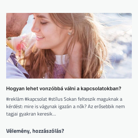
Hogyan lehet vonzóbbá válni a kapcsolatokban?
#reklám #kapcsolat #stílus Sokan felteszik maguknak a
kérdést: mire is vágynak igazán a nők? Az erősebbik nem
tagjai gyakran keresik…
Vélemény, hozzászólás?