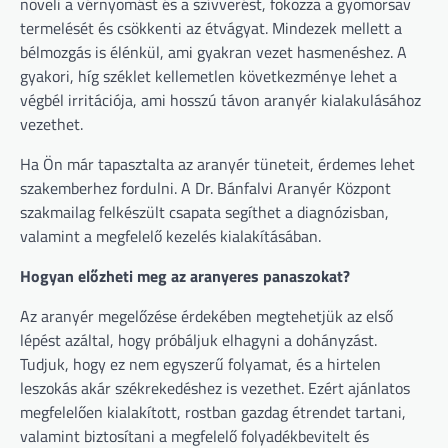
növeli a vérnyomást és a szívverést, fokozza a gyomorsav
termelését és csökkenti az étvágyat. Mindezek mellett a
bélmozgás is élénkül, ami gyakran vezet hasmenéshez. A
gyakori, híg széklet kellemetlen következménye lehet a
végbél irritációja, ami hosszú távon aranyér kialakulásához
vezethet.
Ha Ön már tapasztalta az aranyér tüneteit, érdemes lehet
szakemberhez fordulni. A Dr. Bánfalvi Aranyér Központ
szakmailag felkészült csapata segíthet a diagnózisban,
valamint a megfelelő kezelés kialakításában.
Hogyan előzheti meg az aranyeres panaszokat?
Az aranyér megelőzése érdekében megtehetjük az első
lépést azáltal, hogy próbáljuk elhagyni a dohányzást.
Tudjuk, hogy ez nem egyszerű folyamat, és a hirtelen
leszokás akár székrekedéshez is vezethet. Ezért ajánlatos
megfelelően kialakított, rostban gazdag étrendet tartani,
valamint biztosítani a megfelelő folyadékbevitelt és