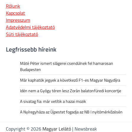
Rólunk
Kapcsolat
Impresszum
Adatvédelmi tájékoztató
Süti tájékoztató
Legfrissebb híreink
Máté Péter ismert slágerei csendülnek fel hamarosan
Budapesten
Már kaphatók jegyek a következő F1-es Magyar Nagydíjra
Idén nem a Gyógy téren lesz Zorán balatonfüredi koncertje
A sivatag fia: már vetítik a hazai mozik
A Nyíregyháza az Újpestet fogadja az NB I nyitómérkőzésén
Copyright © 2026
Magyar Lelátó
| Newsbreak