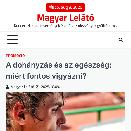
Skip
szo, aug 8, 2026
to
Magyar Lelátó
content
Koncertek, sportesemények és más rendezvények gyűjtőhelye.
PROMÓCIÓ
A dohányzás és az egészség:
miért fontos vigyázni?
Magyar Lelátó
2025.10.09.