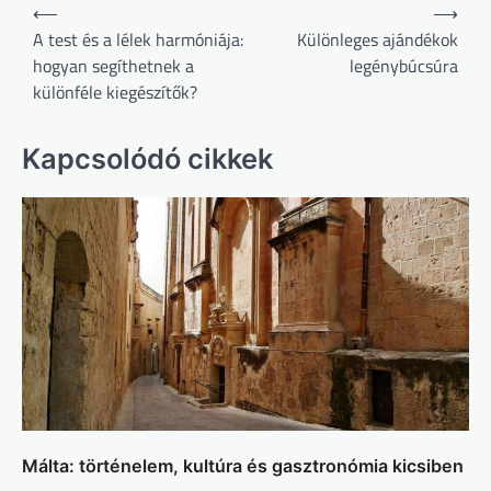
Bejegyzés
⟵
⟶
navigáció
A test és a lélek harmóniája:
Különleges ajándékok
hogyan segíthetnek a
legénybúcsúra
különféle kiegészítők?
Kapcsolódó cikkek
Málta: történelem, kultúra és gasztronómia kicsiben