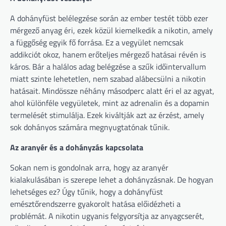
A dohányfüst belélegzése során az ember testét több ezer
mérgező anyag éri, ezek közül kiemelkedik a nikotin, amely
a függőség egyik fő forrása. Ez a vegyület nemcsak
addikciót okoz, hanem erőteljes mérgező hatásai révén is
káros. Bár a halálos adag belégzése a szűk időintervallum
miatt szinte lehetetlen, nem szabad alábecsülni a nikotin
hatásait. Mindössze néhány másodperc alatt éri el az agyat,
ahol különféle vegyületek, mint az adrenalin és a dopamin
termelését stimulálja. Ezek kiváltják azt az érzést, amely
sok dohányos számára megnyugtatónak tűnik.
Az aranyér és a dohányzás kapcsolata
Sokan nem is gondolnak arra, hogy az aranyér
kialakulásában is szerepe lehet a dohányzásnak. De hogyan
lehetséges ez? Úgy tűnik, hogy a dohányfüst
emésztőrendszerre gyakorolt hatása előidézheti a
problémát. A nikotin ugyanis felgyorsítja az anyagcserét,