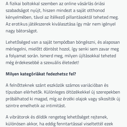
A fizikai boltokkal szemben az online vásárlás óriási
szabadságot nyújt, hiszen mindezt a saját otthonod
kényelmében, távol az ítélkező pillantásoktól teheted meg.
Az erotikus játékszerek kiválasztása így már nem igényel
nagy bátorságot.
Lehetőséged van a saját tempódban böngészni, és alaposan
mérlegelni, mielőtt döntést hozol, így senki sem zavar meg
a folyamat során. Ismerd meg, milyen újításokkal teheted
még érdekesebbé a szexuális életedet!
Milyen kategóriákat fedezhetsz fel?
A felnőtteknek szánt eszközök számos variációban és
típusban elérhetők. Különleges öltözékekkel új szerepekben
próbálhatod ki magad, míg az érzéki olajok vagy síkosítók új
szintre emelhetik az intimitást.
A vibrátorok és dildók rengeteg lehetőséget rejtenek,
különösen akkor, ha eddig fenntartással viseltettél ezek