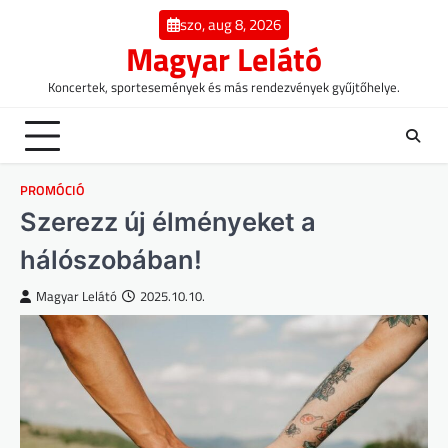
Skip
szo, aug 8, 2026
to
Magyar Lelátó
content
Koncertek, sportesemények és más rendezvények gyűjtőhelye.
PROMÓCIÓ
Szerezz új élményeket a
hálószobában!
Magyar Lelátó
2025.10.10.