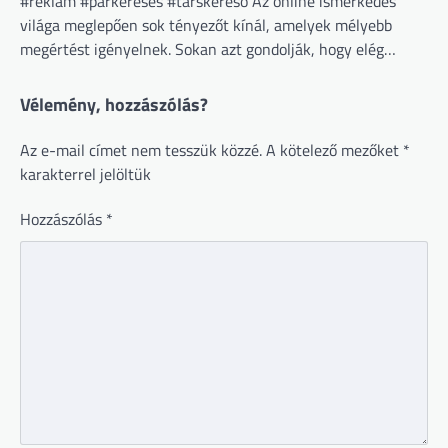
#reklám #párkeresés #társkereső Az online ismerkedés
világa meglepően sok tényezőt kínál, amelyek mélyebb
megértést igényelnek. Sokan azt gondolják, hogy elég…
Vélemény, hozzászólás?
Az e-mail címet nem tesszük közzé.
A kötelező mezőket
*
karakterrel jelöltük
Hozzászólás
*