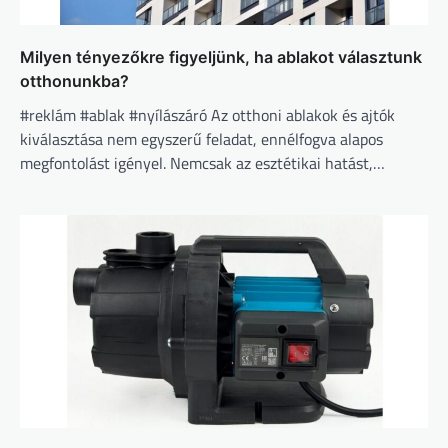
Milyen tényezőkre figyeljünk, ha ablakot választunk
otthonunkba?
#reklám #ablak #nyílászáró Az otthoni ablakok és ajtók
kiválasztása nem egyszerű feladat, ennélfogva alapos
megfontolást igényel. Nemcsak az esztétikai hatást,…