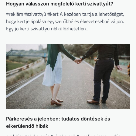
Hogyan válasszon megfelelő kerti szivattyút?
#reklám #szivattyú #kert A kezében tartja a lehetőséget,
hogy kertje ápolása egyszerűbbé és élvezetesebbé váljon.
Egy jó kerti szivattyú nélkülözhetetlen…
Párkeresés a jelenben: tudatos döntések és
elkerülendő hibák