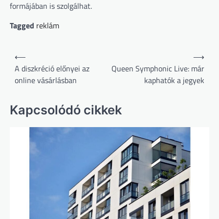
formájában is szolgálhat.
Tagged
reklám
Bejegyzés
⟵
⟶
navigáció
A diszkréció előnyei az
Queen Symphonic Live: már
online vásárlásban
kaphatók a jegyek
Kapcsolódó cikkek