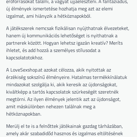
erőforrásokat találni, a vágyat újjáéleszteni. A fantáziadús,
új élmények ismertetése hozhatja meg azt az elemi
izgalmat, ami hiányzik a hétköznapokból.
A játékszerek nemcsak fizikálisan nyújthatnak élvezeteket,
hanem új kommunikációs lehetőséget is nyithatnak a
partnerek között. Hogyan lehetsz igazán kreatív? Meríts
ihletet, és add hozzá a személyes stílusodat a
kapcsolatotokhoz.
A LoveSexshop.at azokat célozza, akik nyitottak az
érzékiség sokszínű élményeire. Hatalmas termékkínálatuk
mindazokat szolgálja ki, akik keresik az újdonságokat,
kiváltképp a tartós kapcsolatok szürkeségét szeretnék
megtörni. Az ilyen élmények jelentik azt az újdonságot,
amit máskülönben nehezen találnak meg a
hétköznapokban.
Merülj el te is a felnőttek játékainak gazdag tárházában,
amely akár szabadidőd hasznos és izgalmas eltöltésének