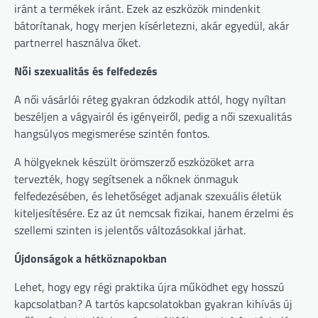
iránt a termékek iránt. Ezek az eszközök mindenkit
bátorítanak, hogy merjen kísérletezni, akár egyedül, akár
partnerrel használva őket.
Női szexualitás és felfedezés
A női vásárlói réteg gyakran ódzkodik attól, hogy nyíltan
beszéljen a vágyairól és igényeiről, pedig a női szexualitás
hangsúlyos megismerése szintén fontos.
A hölgyeknek készült örömszerző eszközöket arra
tervezték, hogy segítsenek a nőknek önmaguk
felfedezésében, és lehetőséget adjanak szexuális életük
kiteljesítésére. Ez az út nemcsak fizikai, hanem érzelmi és
szellemi szinten is jelentős változásokkal járhat.
Újdonságok a hétköznapokban
Lehet, hogy egy régi praktika újra működhet egy hosszú
kapcsolatban? A tartós kapcsolatokban gyakran kihívás új