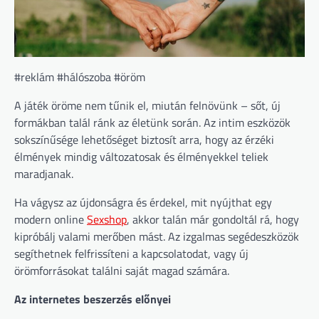
#reklám #hálószoba #öröm
A játék öröme nem tűnik el, miután felnövünk – sőt, új
formákban talál ránk az életünk során. Az intim eszközök
sokszínűsége lehetőséget biztosít arra, hogy az érzéki
élmények mindig változatosak és élményekkel teliek
maradjanak.
Ha vágysz az újdonságra és érdekel, mit nyújthat egy
modern online
Sexshop
, akkor talán már gondoltál rá, hogy
kipróbálj valami merőben mást. Az izgalmas segédeszközök
segíthetnek felfrissíteni a kapcsolatodat, vagy új
örömforrásokat találni saját magad számára.
Az internetes beszerzés előnyei