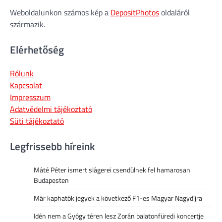
Weboldalunkon számos kép a
DepositPhotos
oldaláról
származik.
Elérhetőség
Rólunk
Kapcsolat
Impresszum
Adatvédelmi tájékoztató
Süti tájékoztató
Legfrissebb híreink
Máté Péter ismert slágerei csendülnek fel hamarosan
Budapesten
Már kaphatók jegyek a következő F1-es Magyar Nagydíjra
Idén nem a Gyógy téren lesz Zorán balatonfüredi koncertje