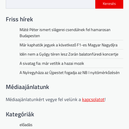
Keresés
Friss hírek
Máté Péter ismert slágerei csendülnek fel hamarosan
Budapesten
Már kaphatók jegyek a következő F1-es Magyar Nagydíjra
Idén nem a Gyógy téren lesz Zorán balatonfüredi koncertje
A sivatag fia: már vetítik a hazai mozik
A Nyíregyháza az Újpestet fogadja az NB I nyitómérkőzésén
Médiaajánlatunk
Médiaajánlatunkért vegye fel velünk a
kapcsolatot
!
Kategóriák
előadás