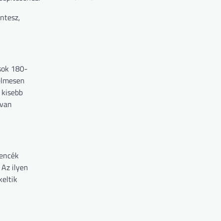
ntesz,
usok 180-
elmesen
 kisebb
 van
dencék
 Az ilyen
keltik