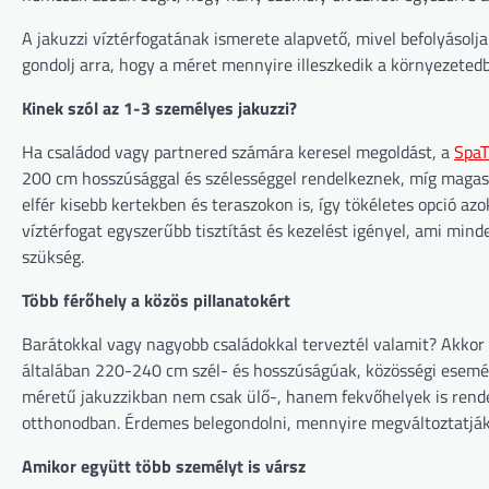
A jakuzzi víztérfogatának ismerete alapvető, mivel befolyásolj
gondolj arra, hogy a méret mennyire illeszkedik a környezetedb
Kinek szól az 1-3 személyes jakuzzi?
Ha családod vagy partnered számára keresel megoldást, a
SpaT
200 cm hosszúsággal és szélességgel rendelkeznek, míg maga
elfér kisebb kertekben és teraszokon is, így tökéletes opció a
víztérfogat egyszerűbb tisztítást és kezelést igényel, ami min
szükség.
Több férőhely a közös pillanatokért
Barátokkal vagy nagyobb családokkal terveztél valamit? Akkor e
általában 220-240 cm szél- és hosszúságúak, közösségi esemén
méretű jakuzzikban nem csak ülő-, hanem fekvőhelyek is rendel
otthonodban. Érdemes belegondolni, mennyire megváltoztatják 
Amikor együtt több személyt is vársz