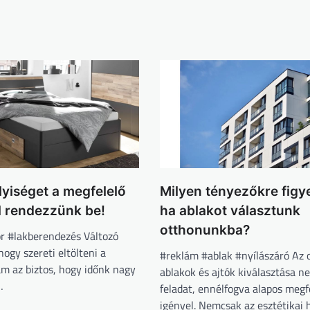
yiséget a megfelelő
Milyen tényezőkre figye
l rendezzünk be!
ha ablakot választunk
otthonunkba?
r #lakberendezés Változó
hogy szereti eltölteni a
#reklám #ablak #nyílászáró Az 
ám az biztos, hogy időnk nagy
ablakok és ajtók kiválasztása 
…
feladat, ennélfogva alapos megf
igényel. Nemcsak az esztétikai 