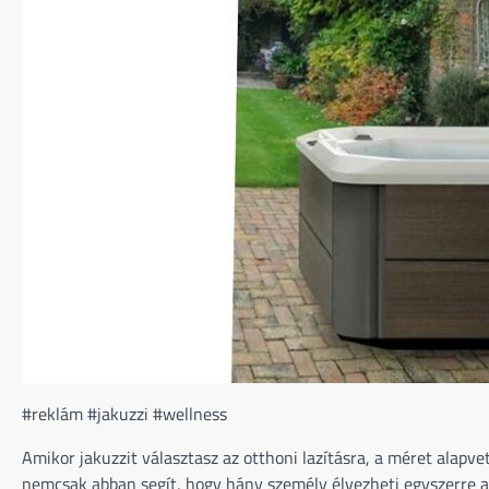
#reklám #jakuzzi #wellness
Amikor jakuzzit választasz az otthoni lazításra, a méret alap
nemcsak abban segít, hogy hány személy élvezheti egyszerre a 