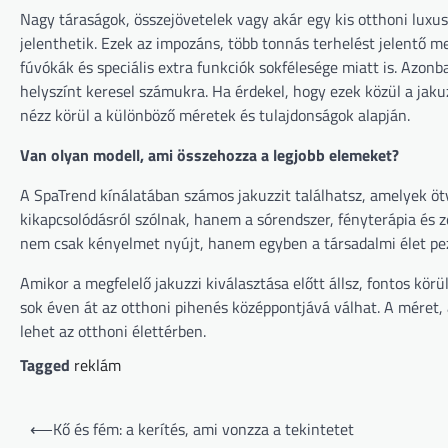
Nagy táraságok, összejövetelek vagy akár egy kis otthoni lux
jelenthetik. Ezek az impozáns, több tonnás terhelést jelentő
fúvókák és speciális extra funkciók sokfélesége miatt is. Azonb
helyszínt keresel számukra. Ha érdekel, hogy ezek közül a jaku
nézz körül a különböző méretek és tulajdonságok alapján.
Van olyan modell, ami összehozza a legjobb elemeket?
A SpaTrend kínálatában számos jakuzzit találhatsz, amelyek ötv
kikapcsolódásról szólnak, hanem a sórendszer, fényterápia és z
nem csak kényelmet nyújt, hanem egyben a társadalmi élet pezs
Amikor a megfelelő jakuzzi kiválasztása előtt állsz, fontos kö
sok éven át az otthoni pihenés középpontjává válhat. A méret,
lehet az otthoni élettérben.
Tagged
reklám
Bejegyzés
⟵
Kő és fém: a kerítés, ami vonzza a tekintetet