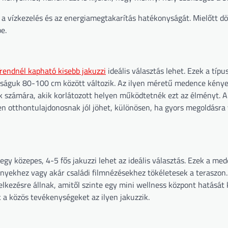
a a vízkezelés és az energiamegtakarítás hatékonyságát. Mielőtt dö
e.
rendnél kapható kisebb jakuzzi
ideális választás lehet. Ezek a típ
sságuk 80-100 cm között változik. Az ilyen méretű medence kény
zok számára, akik korlátozott helyen működtetnék ezt az élményt. A
den otthontulajdonosnak jól jöhet, különösen, ha gyors megoldásra
gy közepes, 4-5 fős jakuzzi lehet az ideális választás. Ezek a me
yekhez vagy akár családi filmnézésekhez tökéletesek a teraszon.
kezésre állnak, amitől szinte egy mini wellness központ hatását 
a közös tevékenységeket az ilyen jakuzzik.