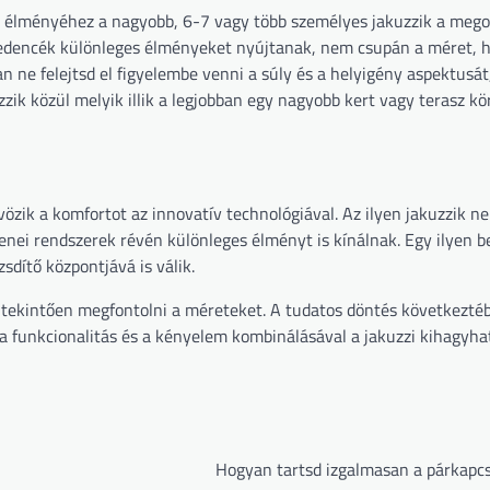
us élményéhez a nagyobb, 6-7 vagy több személyes jakuzzik a mego
 medencék különleges élményeket nyújtanak, nem csupán a méret,
an ne felejtsd el figyelembe venni a súly és a helyigény aspektusá
zzik közül melyik illik a legjobban egy nagyobb kert vagy terasz k
özik a komfortot az innovatív technológiával. Az ilyen jakuzzik n
enei rendszerek révén különleges élményt is kínálnak. Egy ilyen b
dítő központjává is válik.
rültekintően megfontolni a méreteket. A tudatos döntés következtéb
 a funkcionalitás és a kényelem kombinálásával a jakuzzi kihagyha
Hogyan tartsd izgalmasan a párkapcs