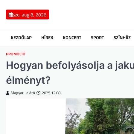
Skip
to
szo, aug 8, 2026
content
KEZDŐLAP
HÍREK
KONCERT
SPORT
SZÍNHÁZ
PROMÓCIÓ
Hogyan befolyásolja a jak
élményt?
Magyar Lelátó
2025.12.08.