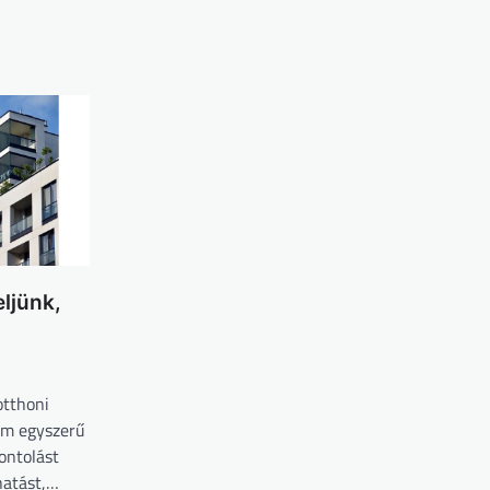
ljünk,
otthoni
nem egyszerű
ontolást
hatást,…