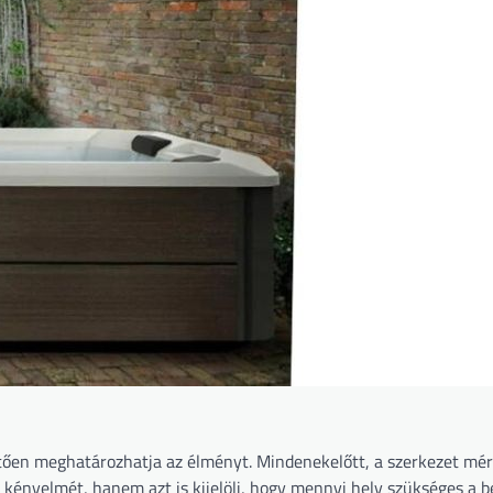
vetően meghatározhatja az élményt. Mindenekelőtt, a szerkezet mé
kényelmét, hanem azt is kijelöli, hogy mennyi hely szükséges a b