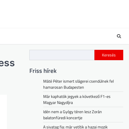
Keresés
ness
Friss hírek
Máté Péter ismert slágerei csendülnek fel
hamarosan Budapesten
Már kaphatók jegyek a következő F1-es
Magyar Nagydíjra
Idén nem a Gyógy téren lesz Zorán
balatonfüredi koncertje
A sivatag fia: már vetítik a hazai mozik