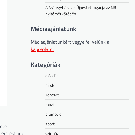
A Nyíregyháza az Újpestet fogadja az NB I
nyitómérkőzésén
Médiaajánlatunk
Médiaajánlatunkért vegye fel velünk a
kapcsolatot
!
Kategóriák
előadás
hírek
koncert
mozi
promóció
sport
rete
eépítéséhez.
színház