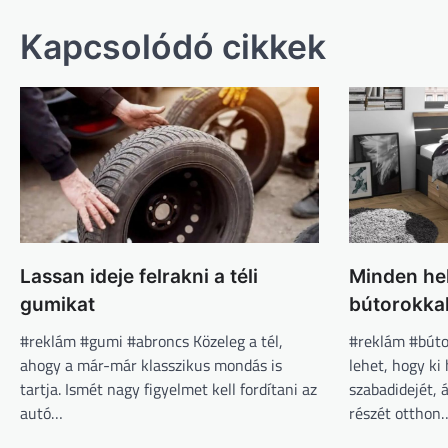
navigáció
Kapcsolódó cikkek
Lassan ideje felrakni a téli
Minden hel
gumikat
bútorokka
#reklám #gumi #abroncs Közeleg a tél,
#reklám #búto
ahogy a már-már klasszikus mondás is
lehet, hogy ki 
tartja. Ismét nagy figyelmet kell fordítani az
szabadidejét, 
autó…
részét otthon