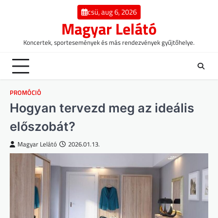
Skip
csü, aug 6, 2026
to
Magyar Lelátó
content
Koncertek, sportesemények és más rendezvények gyűjtőhelye.
PROMÓCIÓ
Hogyan tervezd meg az ideális
előszobát?
Magyar Lelátó
2026.01.13.