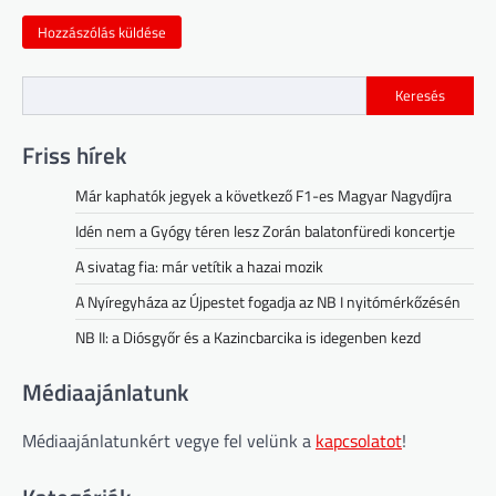
Keresés
Friss hírek
Már kaphatók jegyek a következő F1-es Magyar Nagydíjra
Idén nem a Gyógy téren lesz Zorán balatonfüredi koncertje
A sivatag fia: már vetítik a hazai mozik
A Nyíregyháza az Újpestet fogadja az NB I nyitómérkőzésén
NB II: a Diósgyőr és a Kazincbarcika is idegenben kezd
Médiaajánlatunk
Médiaajánlatunkért vegye fel velünk a
kapcsolatot
!