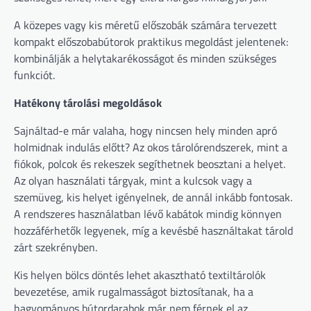
A közepes vagy kis méretű előszobák számára tervezett
kompakt előszobabútorok praktikus megoldást jelentenek:
kombinálják a helytakarékosságot és minden szükséges
funkciót.
Hatékony tárolási megoldások
Sajnáltad-e már valaha, hogy nincsen hely minden apró
holmidnak indulás előtt? Az okos tárolórendszerek, mint a
fiókok, polcok és rekeszek segíthetnek beosztani a helyet.
Az olyan használati tárgyak, mint a kulcsok vagy a
szemüveg, kis helyet igényelnek, de annál inkább fontosak.
A rendszeres használatban lévő kabátok mindig könnyen
hozzáférhetők legyenek, míg a kevésbé használtakat tárold
zárt szekrényben.
Kis helyen bölcs döntés lehet akasztható textiltárolók
bevezetése, amik rugalmasságot biztosítanak, ha a
hagyományos bútordarabok már nem férnek el az