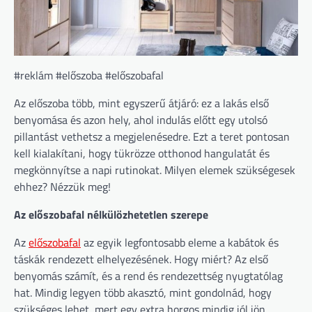
#reklám #előszoba #előszobafal
Az előszoba több, mint egyszerű átjáró: ez a lakás első
benyomása és azon hely, ahol indulás előtt egy utolsó
pillantást vethetsz a megjelenésedre. Ezt a teret pontosan
kell kialakítani, hogy tükrözze otthonod hangulatát és
megkönnyítse a napi rutinokat. Milyen elemek szükségesek
ehhez? Nézzük meg!
Az előszobafal nélkülözhetetlen szerepe
Az
előszobafal
az egyik legfontosabb eleme a kabátok és
táskák rendezett elhelyezésének. Hogy miért? Az első
benyomás számít, és a rend és rendezettség nyugtatólag
hat. Mindig legyen több akasztó, mint gondolnád, hogy
szükséges lehet, mert egy extra horgos mindig jól jön.