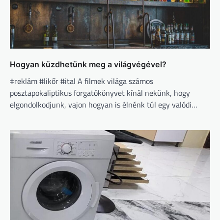
Hogyan küzdhetünk meg a világvégével?
#reklám #likőr #ital A filmek világa számos
posztapokaliptikus forgatókönyvet kínál nekünk, hogy
elgondolkodjunk, vajon hogyan is élnénk túl egy valódi…