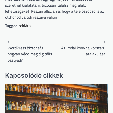
szeretnél kialakítani, biztosan találsz megfelelő
lehetőségeket. Készen állsz arra, hogy a te előszobád is az
otthonod valódi részévé váljon?
Tagged
reklám
Bejegyzés
⟵
⟶
navigáció
WordPress biztonság:
Az irodai konyha korszerű
hogyan védd meg digitális
átalakulása
bástyád?
Kapcsolódó cikkek