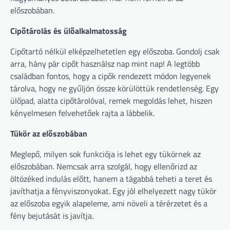
előszobában.
Cipőtárolás és ülőalkalmatosság
Cipőtartó nélkül elképzelhetetlen egy előszoba. Gondolj csak
arra, hány pár cipőt használsz nap mint nap! A legtöbb
családban fontos, hogy a cipők rendezett módon legyenek
tárolva, hogy ne gyűljön össze körülöttük rendetlenség. Egy
ülőpad, alatta cipőtárolóval, remek megoldás lehet, hiszen
kényelmesen felvehetőek rajta a lábbelik.
Tükör az előszobában
Meglepő, milyen sok funkciója is lehet egy tükörnek az
előszobában. Nemcsak arra szolgál, hogy ellenőrizd az
öltözéked indulás előtt, hanem a tágabbá teheti a teret és
javíthatja a fényviszonyokat. Egy jól elhelyezett nagy tükör
az előszoba egyik alapeleme, ami növeli a térérzetet és a
fény bejutását is javítja.