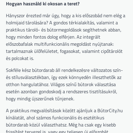
Hogyan használd ki okosan a teret?
Hányszor érezted már úgy, hogy a kis előszobád nem elég a
holmijaid tárolására? A gondos térkialakítás, valamint a
praktikus tároló- és bútormegoldások segíthetnek abban,
hogy minden fontos dolog elférjen. Az integrált
előszobafalak multifunkcionális megoldást nyújtanak:
tartalmaznak ülőfelületet, fogasokat, valamint cipőtárolót
és polcokat is.
Sokféle kész bútordarab áll rendelkezésre változatos szín-
és stílusválasztékban, így ezek könnyedén illeszthetők az
otthon hangulatához. Világos színű bútorok választása
esetén azonban gondoskodj a rendszeres tisztításukról,
hogy mindig újszerűnek tűnjenek.
A praktikus megvalósítások között ajánljuk a BútorCity.hu
kínálatát, ahol számos funkcionális és esztétikus
bútordarab közül választhatsz. Még ha csak egy kisebb
frissítést tervezel is, vagy egy teljesen új előszobát