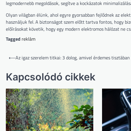
legmodernebb megoldások, segítve a kockázatok minimalizálás
Olyan világban élünk, ahol egyre gyorsabban fejlődnek az elek
használjuk fel. A biztonságot szem előtt tartva fontos, hogy b
előírásokat követik, hogy egy modern elektromos hálózat ne c
Tagged
reklám
Bejegyzés
⟵
Az igaz szerelem titkai: 3 dolog, amivel érdemes tisztában
navigáció
Kapcsolódó cikkek