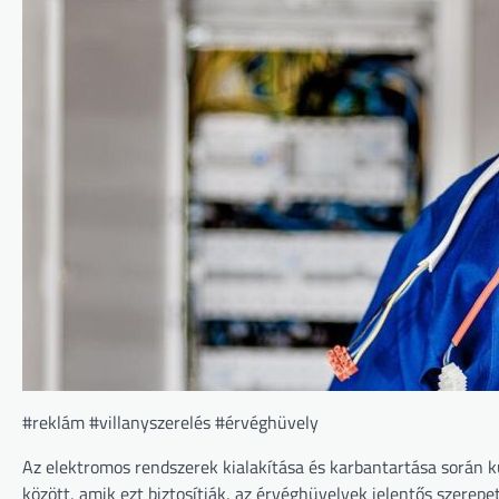
#reklám #villanyszerelés #érvéghüvely
Az elektromos rendszerek kialakítása és karbantartása során 
között, amik ezt biztosítják, az érvéghüvelyek jelentős szerepe