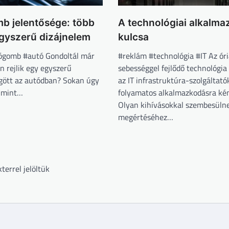
b jelentősége: több
A technológiai alkalm
gyszerű dizájnelem
kulcsa
ógomb #autó Gondoltál már
#reklám #technológia #IT Az óri
n rejlik egy egyszerű
sebességgel fejlődő technológia
ött az autódban? Sokan úgy
az IT infrastruktúra-szolgáltató
, mint…
folyamatos alkalmazkodásra ké
Olyan kihívásokkal szembesüln
megértéséhez…
terrel jelöltük