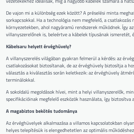
vezetékekhez ideálisak, míg a nagyobb kábelek számára a hatszö
De vajon mi a különbség ezek között? A préselési minta megh
sorkapcsokkal. Ha a technológia nem megfelelő, a csatlakozás m
környezetekben, ahol nagyáramú rendszerek működnek. Így az 
villanyszerelőnek is, beleértve a kábelek típusának ismeretét,
Kábelsaru helyett érvéghüvely?
A villanyszerelés világában gyakran felmerül a kérdés: az érvé
csatlakozásokat biztosítanak, de az érvéghüvely biztosítja a h
választás a kiválasztás során keletkezik: az érvéghüvely átmér
terminálokkal.
A sokoldalú megoldások hívei, mint a helyi villanyszerelők, min
specifikációinak megfelelő eszközök használata, így biztosítva
A magabiztos bekötés tudománya
Az érvéghüvelyek alkalmazása a villamos kapcsolatokban olya
helyes telepítésük is elengedhetetlen az optimális működéshez.