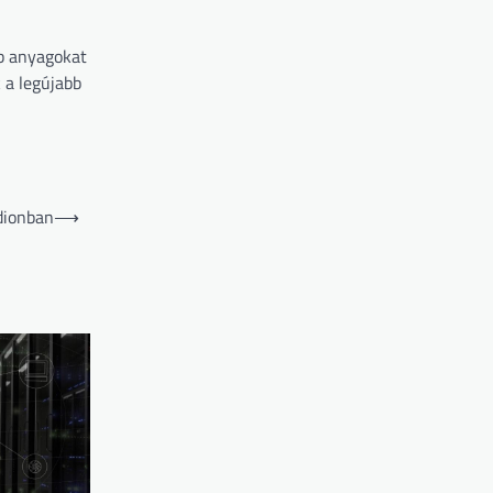
bb anyagokat
 a legújabb
dionban
⟶