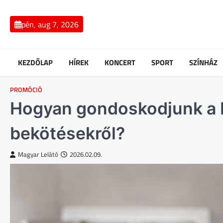
Skip
to
pén, aug 7, 2026
content
KEZDŐLAP
HÍREK
KONCERT
SPORT
SZÍNHÁZ
PROMÓCIÓ
Hogyan gondoskodjunk a 
bekötésekről?
Magyar Lelátó
2026.02.09.