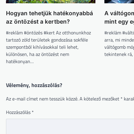
Hogyan tehetjük hatékonyabbá
A váltógom
az öntözést a kertben?
mint egy e
#reklám #öntözés #kert Az otthonunkhoz
#reklám #vált
tartozó zöld területek gondozása sokféle
arra, mi minde
szempontból kihívásokkal teli lehet,
váltógomb mög
különösen, ha az öntözést nem
tekintenek rá
hatékonyan…
Vélemény, hozzászólás?
Az e-mail címet nem tesszük közzé.
A kötelező mezőket
*
karak
Hozzászólás
*