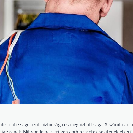
kulcsfontosságú azok biztonsága és megbízhatósága. A számtalan a
t játszanak. Mit gondolnak, milyen apró részletek segítenek elkerü