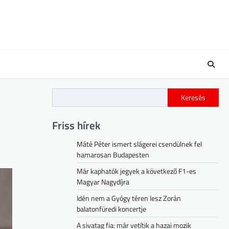
Keresés
Friss hírek
Máté Péter ismert slágerei csendülnek fel
hamarosan Budapesten
Már kaphatók jegyek a következő F1-es
Magyar Nagydíjra
Idén nem a Gyógy téren lesz Zorán
balatonfüredi koncertje
A sivatag fia: már vetítik a hazai mozik