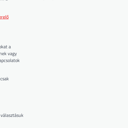
erelő
okat a
enek vagy
apcsolatok
 csak
 választásuk
ű