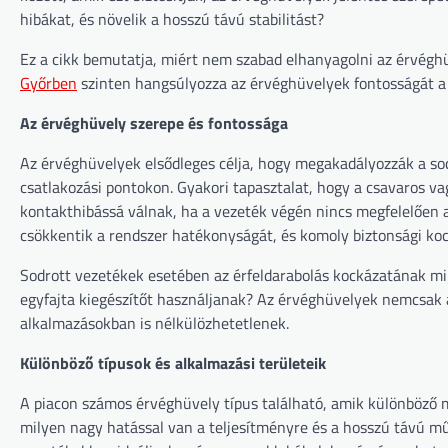
hibákat, és növelik a hosszú távú stabilitást?
Ez a cikk bemutatja, miért nem szabad elhanyagolni az érvégh
Győrben
szinten hangsúlyozza az érvéghüvelyek fontosságát a 
Az érvéghüvely szerepe és fontossága
Az érvéghüvelyek elsődleges célja, hogy megakadályozzák a sod
csatlakozási pontokon. Gyakori tapasztalat, hogy a csavaros v
kontakthibássá válnak, ha a vezeték végén nincs megfelelően a
csökkentik a rendszer hatékonyságát, és komoly biztonsági koc
Sodrott vezetékek esetében az érfeldarabolás kockázatának mi
egyfajta kiegészítőt használjanak? Az érvéghüvelyek nemcsak 
alkalmazásokban is nélkülözhetetlenek.
Különböző típusok és alkalmazási területeik
A piacon számos érvéghüvely típus található, amik különböző 
milyen nagy hatással van a teljesítményre és a hosszú távú m