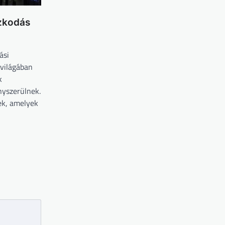
azkodás
ási
 világában
k
nyszerülnek.
ek, amelyek