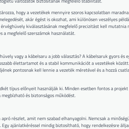
gletű változatok biztosítanak megfelelő stabilitást.
atározza, hogy a vezetékek mennyire szoros kapcsolatban maradna
elegedését, akár égést is okozhat, ami különösen veszélyes példáu
érvéghüvely kiválasztásának megfelelő precizitást kell mutatnia
 és a megfelelő szerszámok használatát.
ghüvely vagy a kábelsaru a jobb választás? A kábelsaruk gyors és 
osszabb élettartamot és a stabil kommunikációt a vezetékek között
őjének pontosnak kell lennie a vezeték méretével és a hozzá csatl
dkét típus előnyeit használják ki. Minden esetben fontos a projekt
 a megbízható és biztonságos működést.
n apró részlet, amit nem szabad elhanyagolni. Nemcsak a minőség
 Egy ajánlatkéréssel mindig biztosítható, hogy rendelkezésre állj