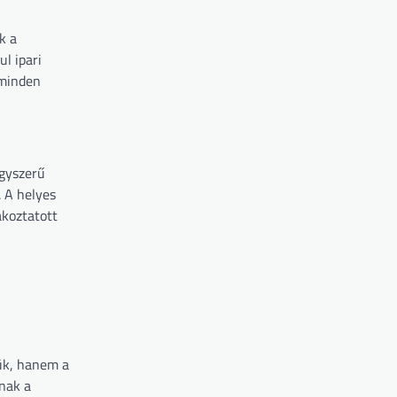
k a
l ipari
 minden
egyszerű
. A helyes
akoztatott
ük, hanem a
anak a