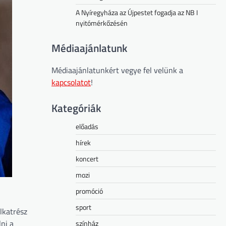
A Nyíregyháza az Újpestet fogadja az NB I
nyitómérkőzésén
Médiaajánlatunk
Médiaajánlatunkért vegye fel velünk a
kapcsolatot
!
Kategóriák
előadás
hírek
koncert
mozi
promóció
sport
lkatrész
lni a
színház