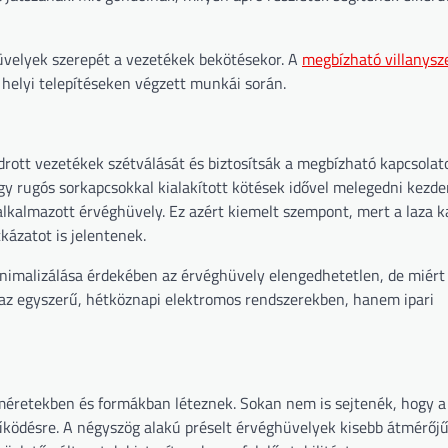
üvelyek szerepét a vezetékek bekötésekor. A
megbízható villanysz
helyi telepítéseken végzett munkái során.
rott vezetékek szétválását és biztosítsák a megbízható kapcsolat
agy rugós sorkapcsokkal kialakított kötések idővel melegedni kezd
lkalmazott érvéghüvely. Ez azért kiemelt szempont, mert a laza k
kázatot is jelentenek.
nimalizálása érdekében az érvéghüvely elengedhetetlen, de miért
az egyszerű, hétköznapi elektromos rendszerekben, hanem ipari
méretekben és formákban léteznek. Sokan nem is sejtenék, hogy a
űködésre. A négyszög alakú préselt érvéghüvelyek kisebb átmérőj