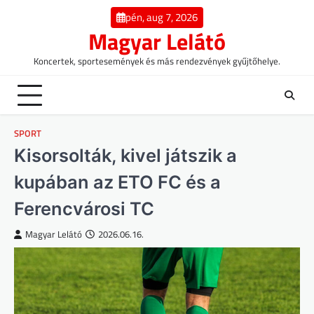
Skip
pén, aug 7, 2026
to
Magyar Lelátó
content
Koncertek, sportesemények és más rendezvények gyűjtőhelye.
SPORT
Kisorsolták, kivel játszik a
kupában az ETO FC és a
Ferencvárosi TC
Magyar Lelátó
2026.06.16.