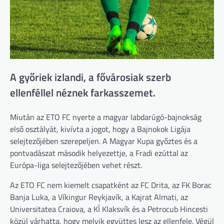
A győriek izlandi, a fővárosiak szerb
ellenféllel néznek farkasszemet.
Miután az ETO FC nyerte a magyar labdarúgó-bajnokság
első osztályát, kivívta a jogot, hogy a Bajnokok Ligája
selejtezőjében szerepeljen. A Magyar Kupa győztes és a
pontvadászat második helyezettje, a Fradi ezúttal az
Európa-liga selejtezőjében vehet részt.
Az ETO FC nem kiemelt csapatként az FC Drita, az FK Borac
Banja Luka, a Víkingur Reykjavík, a Kajrat Almati, az
Universitatea Craiova, a KÍ Klaksvík és a Petrocub Hincesti
közül várhatta, hogy melyik együttes lesz az ellenfele. Végül