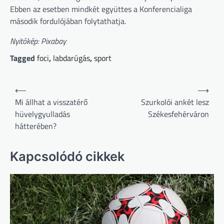
Ebben az esetben mindkét együttes a Konferencialiga
második fordulójában folytathatja.
Nyitókép: Pixabay
Tagged
foci
,
labdarúgás
,
sport
Bejegyzés
⟵
⟶
navigáció
Mi állhat a visszatérő
Szurkolói ankét lesz
hüvelygyulladás
Székesfehérváron
hátterében?
Kapcsolódó cikkek