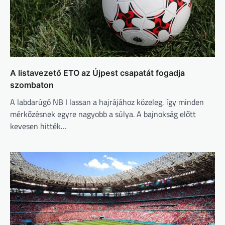
A listavezető ETO az Újpest csapatát fogadja
szombaton
A labdarúgó NB I lassan a hajrájához közeleg, így minden
mérkőzésnek egyre nagyobb a súlya. A bajnokság előtt
kevesen hitték…