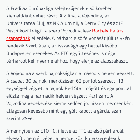
A Fradi az Európa-liga selejtezőjének első körében
kiemeltként vehet részt. A Zilina, a Vojvodina, az
Universitatea Cluj, az NK Aluminij, a Derry City és az IF
Vestri közül végül a szerb Vojvodina lesz
Borbély Balázs
csapatának
ellenfele. A párharc első felvonását július 9-én
rendezik Szerbiában, a visszavágó egy héttel később
Budapesten esedékes. Az FTC együttesének is négy
párharcot kell nyernie ahhoz, hogy elérje az alapszakaszt.
A Vojvodina a szerb bajnokságban a második helyen végzett.
A csapat 30 bajnoki mérkőzésen 62 pontot szerzett, 13
egységgel végzett a bajnok Red Star mögött és egy ponttal
előzte meg a harmadik helyen végzett Partizant. A
Vojvodina védekezése kiemelkedően jó, hiszen meccsenként
átlagosan kevesebb mint egy gólt kapott a gárda, szám
szerint 29-et.
Amennyiben az ETO FC, illetve az FTC az első párharcát
elveszíti, nem ér véget a nemzetközi kupaszereplésük.