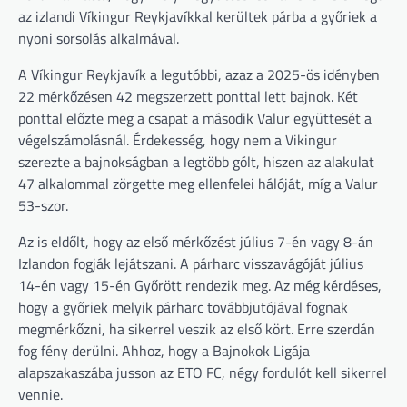
az izlandi Víkingur Reykjavíkkal kerültek párba a győriek a
nyoni sorsolás alkalmával.
A Víkingur Reykjavík a legutóbbi, azaz a 2025-ös idényben
22 mérkőzésen 42 megszerzett ponttal lett bajnok. Két
ponttal előzte meg a csapat a második Valur együttesét a
végelszámolásnál. Érdekesség, hogy nem a Vikingur
szerezte a bajnokságban a legtöbb gólt, hiszen az alakulat
47 alkalommal zörgette meg ellenfelei hálóját, míg a Valur
53-szor.
Az is eldőlt, hogy az első mérkőzést július 7-én vagy 8-án
Izlandon fogják lejátszani. A párharc visszavágóját július
14-én vagy 15-én Győrött rendezik meg. Az még kérdéses,
hogy a győriek melyik párharc továbbjutójával fognak
megmérkőzni, ha sikerrel veszik az első kört. Erre szerdán
fog fény derülni. Ahhoz, hogy a Bajnokok Ligája
alapszakaszába jusson az ETO FC, négy fordulót kell sikerrel
vennie.