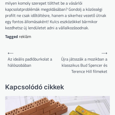
milyen komoly szerepet tölthet be a vásárlói
kapcsolatproblémák megoldásában? Gondolj a közösségi
profilt ne csak időtöltésre, hanem a sikerhez vezető útnak
egy fontos állomásaként! Kulcs eszközökkel bármikor
kezdhetsz új lendületet adni a vállalkozásodnak.
Tagged
reklám
Bejegyzés
⟵
⟶
navigáció
Az ideális padlóburkolat a
Újra játsszák a mozikban a
hálószobában
klasszikus Bud Spencer és
Terence Hill filmeket
Kapcsolódó cikkek