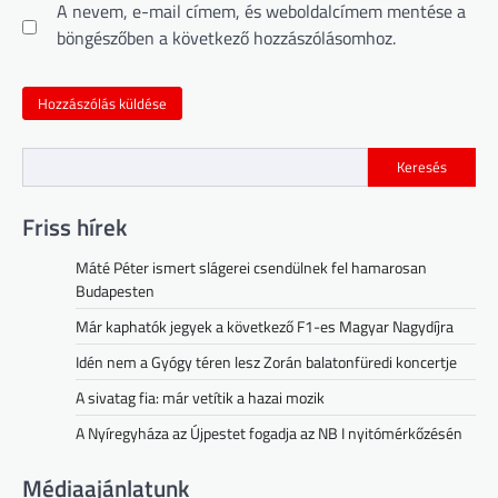
A nevem, e-mail címem, és weboldalcímem mentése a
böngészőben a következő hozzászólásomhoz.
Keresés
Friss hírek
Máté Péter ismert slágerei csendülnek fel hamarosan
Budapesten
Már kaphatók jegyek a következő F1-es Magyar Nagydíjra
Idén nem a Gyógy téren lesz Zorán balatonfüredi koncertje
A sivatag fia: már vetítik a hazai mozik
A Nyíregyháza az Újpestet fogadja az NB I nyitómérkőzésén
Médiaajánlatunk