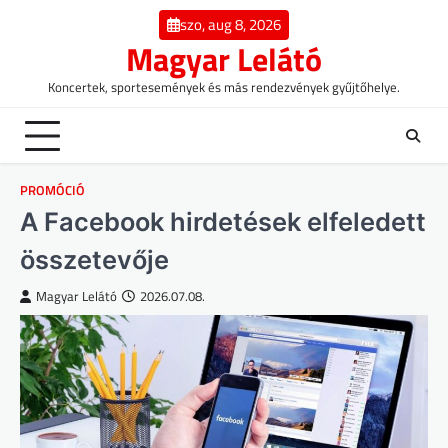
Skip
szo, aug 8, 2026
to
Magyar Lelátó
content
Koncertek, sportesemények és más rendezvények gyűjtőhelye.
PROMÓCIÓ
A Facebook hirdetések elfeledett
összetevője
Magyar Lelátó
2026.07.08.