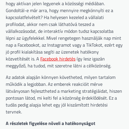
hogy aktívan jelen legyenek a közösségi médiában.
Gondoltál-e már arra, hogy mennyire megkönnyíti ez a
kapcsolatfelvételt? Ha helyesen kezeled a vállalati
profilodat, akkor nem csak láthatóvá teszed a
vállalkozásodat, de interaktív módon tudsz kapcsolatba
lépni az ügyfelekkel. Mivel rengetegen használják nap mint
nap a Facebookot, az Instagramot vagy a TikTokot, ezért egy
jó profil kialakítása segíti az üzenetek hatékony
közvetítését is. A
Facebook hirdetés
így lesz igazán
meggyőző, ha tudod, mit szeretne látni a célközönség.
Az adatok alapján könnyen követheted, milyen tartalom
működik a legjobban. Az emberek reakcióit mérve
látványosan fejlesztheted a marketing stratégiáidat, hiszen
pontosan látod, mi kelti fel a közönség érdeklődését. Ez a
tudás pedig alapja lehet egy jól kiszámított hirdetési
tervnek.
A részletek figyelése növeli a hatékonyságot