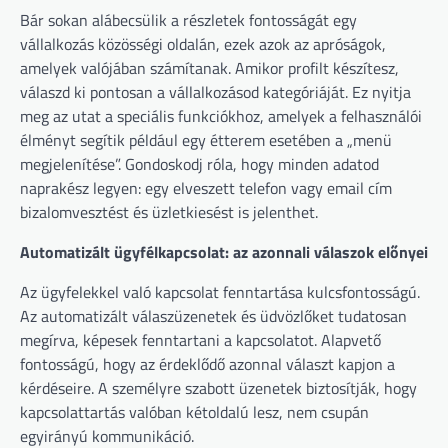
Bár sokan alábecsülik a részletek fontosságát egy
vállalkozás közösségi oldalán, ezek azok az apróságok,
amelyek valójában számítanak. Amikor profilt készítesz,
válaszd ki pontosan a vállalkozásod kategóriáját. Ez nyitja
meg az utat a speciális funkciókhoz, amelyek a felhasználói
élményt segítik például egy étterem esetében a „menü
megjelenítése”. Gondoskodj róla, hogy minden adatod
naprakész legyen: egy elveszett telefon vagy email cím
bizalomvesztést és üzletkiesést is jelenthet.
Automatizált ügyfélkapcsolat: az azonnali válaszok előnyei
Az ügyfelekkel való kapcsolat fenntartása kulcsfontosságú.
Az automatizált válaszüzenetek és üdvözlőket tudatosan
megírva, képesek fenntartani a kapcsolatot. Alapvető
fontosságú, hogy az érdeklődő azonnal választ kapjon a
kérdéseire. A személyre szabott üzenetek biztosítják, hogy
kapcsolattartás valóban kétoldalú lesz, nem csupán
egyirányú kommunikáció.