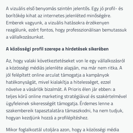
A vizuális első benyomás szintén jelentős. Egy jó profil- és
borítókép kihat az internetes jelenléted minőségére.
Emberek vagyunk, a vizuális hatásokra érzékenyen
reagálunk, ezért fontos, hogy professzionálisan bemutassuk
a vállalkozásunkat.
A közösségi profil szerepe a hirdetések sikerében
Az, hogy valaki következtetéseket von le egy vállalkozásról
a közösségi médiás jelenléte alapján, ma már nem ritka. A
jól felépített online arculat támogatja a kampányok
hatékonyságát, mivel kialakítja a hitelességet, ezzel
növelve a vásárlók bizalmát. A Prioris élen jár ebben: a
teljes körű online marketing stratégiáival és szakértelmével
ügyfeleinek sikerességét támogatja. Érdemes lenne a
szakembereik tapasztalatára támaszkodni, ha nem tudjuk,
hogyan kezdjünk hozzá a profilépítéshez.
Mikor foglalkoztál utoljára azon, hogy a közösségi média