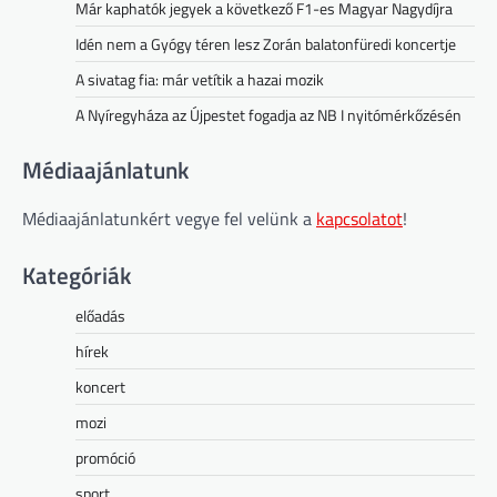
Már kaphatók jegyek a következő F1-es Magyar Nagydíjra
Idén nem a Gyógy téren lesz Zorán balatonfüredi koncertje
A sivatag fia: már vetítik a hazai mozik
A Nyíregyháza az Újpestet fogadja az NB I nyitómérkőzésén
Médiaajánlatunk
Médiaajánlatunkért vegye fel velünk a
kapcsolatot
!
Kategóriák
előadás
hírek
koncert
mozi
promóció
sport