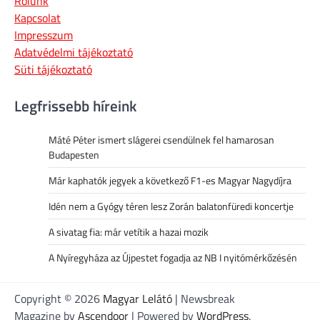
Rólunk
Kapcsolat
Impresszum
Adatvédelmi tájékoztató
Süti tájékoztató
Legfrissebb híreink
Máté Péter ismert slágerei csendülnek fel hamarosan
Budapesten
Már kaphatók jegyek a következő F1-es Magyar Nagydíjra
Idén nem a Gyógy téren lesz Zorán balatonfüredi koncertje
A sivatag fia: már vetítik a hazai mozik
A Nyíregyháza az Újpestet fogadja az NB I nyitómérkőzésén
Copyright © 2026
Magyar Lelátó
| Newsbreak
Magazine by
Ascendoor
| Powered by
WordPress
.