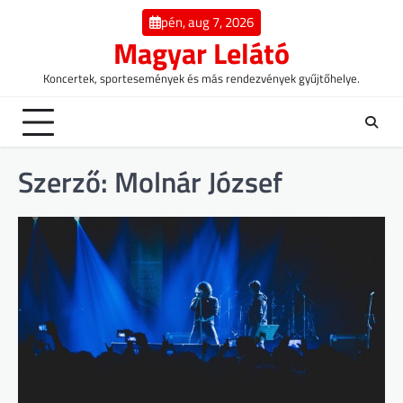
Skip
pén, aug 7, 2026
to
Magyar Lelátó
content
Koncertek, sportesemények és más rendezvények gyűjtőhelye.
Szerző:
Molnár József