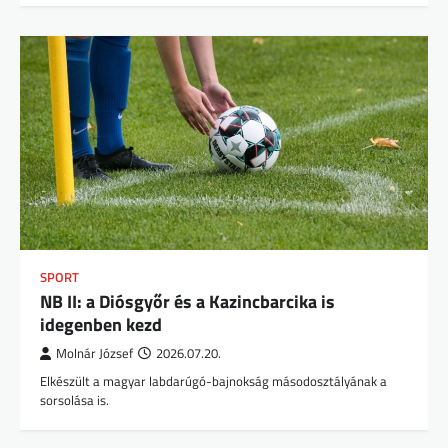
SPORT
NB II: a Diósgyőr és a Kazincbarcika is
idegenben kezd
Molnár József
2026.07.20.
Elkészült a magyar labdarúgó-bajnokság másodosztályának a
sorsolása is.