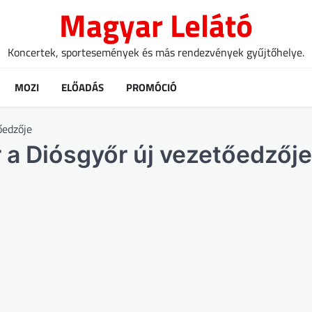
Magyar Lelátó
Koncertek, sportesemények és más rendezvények gyűjtőhelye.
MOZI
ELŐADÁS
PROMÓCIÓ
őedzője
r a Diósgyőr új vezetőedzője