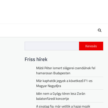
Keresés
Friss hírek
Máté Péter ismert slágerei csendülnek fel
hamarosan Budapesten
Már kaphatók jegyek a következő F1-es
Magyar Nagydíjra
Idén nem a Gyógy téren lesz Zorán
balatonfüredi koncertje
A sivatag fia: már vetítik a hazai mozik