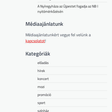
A Nyíregyháza az Újpestet fogadja az NB I
nyitómérkőzésén
Médiaajánlatunk
Médiaajánlatunkért vegye fel velünk a
kapcsolatot
!
Kategóriák
előadás
hírek
koncert
mozi
promóció
sport
színház