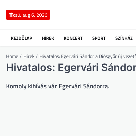
Skip
to
csü, aug 6, 2026
content
KEZDŐLAP
HÍREK
KONCERT
SPORT
SZÍNHÁZ
Home
Hírek
Hivatalos: Egervári Sándor a Diósgyőr új vezet
Hivatalos: Egervári Sándo
Komoly kihívás vár Egervári Sándorra.