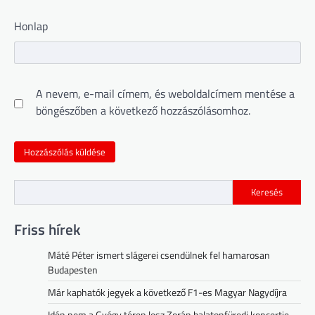
Honlap
A nevem, e-mail címem, és weboldalcímem mentése a
böngészőben a következő hozzászólásomhoz.
Keresés
Friss hírek
Máté Péter ismert slágerei csendülnek fel hamarosan
Budapesten
Már kaphatók jegyek a következő F1-es Magyar Nagydíjra
Idén nem a Gyógy téren lesz Zorán balatonfüredi koncertje