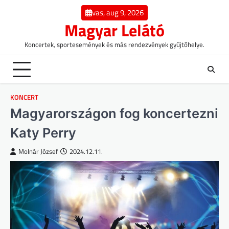
Skip
vas, aug 9, 2026
to
Magyar Lelátó
content
Koncertek, sportesemények és más rendezvények gyűjtőhelye.
KONCERT
Magyarországon fog koncertezni
Katy Perry
Molnár József
2024.12.11.