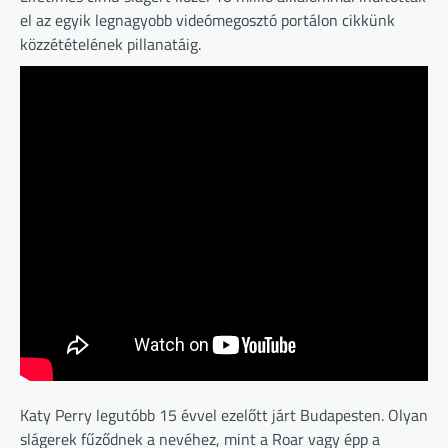
el az egyik legnagyobb videómegosztó portálon cikkünk
közzétételének pillanatáig.
Katy Perry legutóbb 15 évvel ezelőtt járt Budapesten. Olyan
slágerek fűződnek a nevéhez, mint a Roar vagy épp a