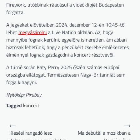
Firework, utóbbinak ráadásul a videóklipjét Budapesten
forgatta.
A jegyeket elővételben 2024. december 12-én 10:45-től
lehet
megvásárolni
a Live Nation oldalán. Az, hogy
mennyibe fognak kerülni, egyelőre ismeretlen, ám abban
biztosak lehetünk, hogy a pénzükért cserébe emlékezetes
élménnyel fognak gazdagodni a koncert résztvevői.
A turné során Katy Perry 2025 őszén számos európai
országba ellátogat. Természetesen Nagy-Britanniát sem
fogja kihagyni.
Nyitókép: Pixabay
Tagged
koncert
Bejegyzés
⟵
⟶
navigáció
Kiesési rangadó lesz
Ma debütál a mozikban a