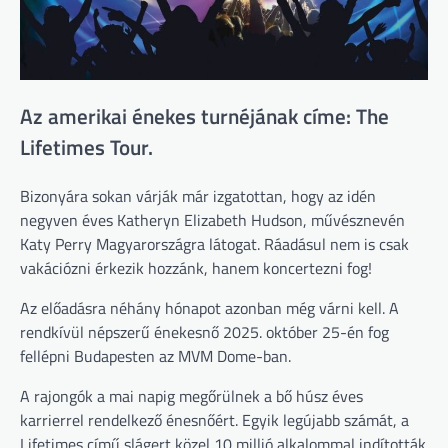
Az amerikai énekes turnéjának címe: The
Lifetimes Tour.
Bizonyára sokan várják már izgatottan, hogy az idén
negyven éves Katheryn Elizabeth Hudson, művésznevén
Katy Perry Magyarországra látogat. Ráadásul nem is csak
vakációzni érkezik hozzánk, hanem koncertezni fog!
Az előadásra néhány hónapot azonban még várni kell. A
rendkívül népszerű énekesnő 2025. október 25-én fog
fellépni Budapesten az MVM Dome-ban.
A rajongók a mai napig megőrülnek a bő húsz éves
karrierrel rendelkező énesnőért. Egyik legújabb számát, a
Lifetimes című slágert közel 10 millió alkalommal indították