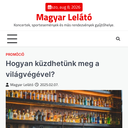
Skip
szo, aug 8, 2026
to
Magyar Lelátó
content
Koncertek, sportesemények és más rendezvények gyűjtőhelye.
PROMÓCIÓ
Hogyan küzdhetünk meg a
világvégével?
Magyar Lelátó
2025.02.07.