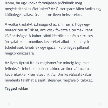
lenne, ha egy vodka formájában próbálnák meg
megédesíteni az életünket? Az Outerspace Alien Vodka egy
különleges választás lehetne ilyen helyzetekre.
A vodka kristálytisztaságáról az a hír járja, hogy egy
meteoriten szűrik át, ami csak fokozza a termék iránti
kíváncsiságot. A kukoricából készült alap és a citrusos
árnyalatok harmonikus keveréket alkotnak, melyek
tökéletesek lehetnek egy igazán különleges pillanat
megkoronázására.
Az ilyen típusú italok megismerése mindig izgalmas
felfedezés lehet, különösen akkor, amikor változatos
keverékekkel kísérletezünk. Az iDrinks választékában
mindenki találhat a saját ízlésének megfelelő italokat.
Tagged
reklám
Bejegyzés
⟵
⟶