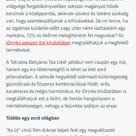
világvége forgatókönyvekben sokszor magányos hősök
kerülnek a középpontba, akiknek szívére és lelkére szükség
van, hogy szembeszálljanak a kihívásokkal. De mi lenne, ha
az izgalmas küldetés előtt vagy után némi lazításként egy
markáns, 72%-os likőrrel melegítenénk fel magunkat? Az
iDrinks szeszes ital kínálatában
megtalálhatjuk a megfelelő
termékeket.
A Tatratea Betyáros Tea Likőr például nem csupán egy ital,
hanem egy kis lélekmelegítő is lehet az élet zord
pillanataiban. A szlovák hegyekből származó különlegesség
gyümölcsös és fűszeres kombinációival hódít, erős,
karakteres és mégis harmonikus. Az iDrinks kínálatában is
megtalálhatjuk ezt a likőrt, de fontos hangsúlyozni a
mértékletességet, nehogy a fejünkbe szálljon az ereje.
Túlélés egy zord világban
“Az út” című film drámai képet fest egy megváltozott