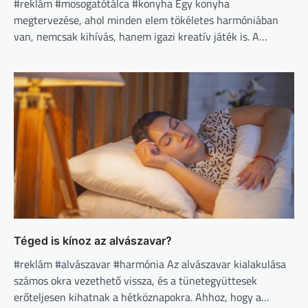
#reklám #mosogatótálca #konyha Egy konyha
megtervezése, ahol minden elem tökéletes harmóniában
van, nemcsak kihívás, hanem igazi kreatív játék is. A…
Téged is kínoz az alvászavar?
#reklám #alvászavar #harmónia Az alvászavar kialakulása
számos okra vezethető vissza, és a tünetegyüttesek
erőteljesen kihatnak a hétköznapokra. Ahhoz, hogy a…