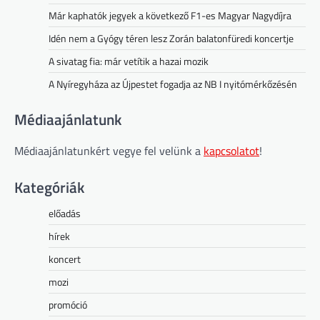
Már kaphatók jegyek a következő F1-es Magyar Nagydíjra
Idén nem a Gyógy téren lesz Zorán balatonfüredi koncertje
A sivatag fia: már vetítik a hazai mozik
A Nyíregyháza az Újpestet fogadja az NB I nyitómérkőzésén
Médiaajánlatunk
Médiaajánlatunkért vegye fel velünk a
kapcsolatot
!
Kategóriák
előadás
hírek
koncert
mozi
promóció