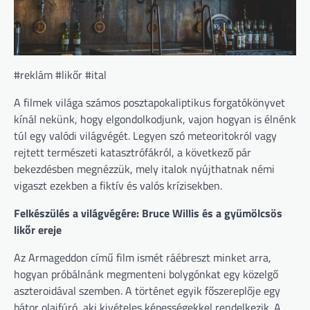
#reklám #likőr #ital
A filmek világa számos posztapokaliptikus forgatókönyvet
kínál nekünk, hogy elgondolkodjunk, vajon hogyan is élnénk
túl egy valódi világvégét. Legyen szó meteoritokról vagy
rejtett természeti katasztrófákról, a következő pár
bekezdésben megnézzük, mely italok nyújthatnak némi
vigaszt ezekben a fiktív és valós krízisekben.
Felkészülés a világvégére: Bruce Willis és a gyümölcsös
likőr ereje
Az Armageddon című film ismét ráébreszt minket arra,
hogyan próbálnánk megmenteni bolygónkat egy közelgő
aszteroidával szemben. A történet egyik főszereplője egy
bátor olajfúró, aki kivételes képességekkel rendelkezik. A