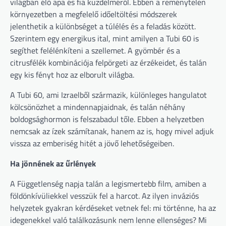
világban élő apa és fia küzdelméről. Ebben a reménytelen
környezetben a megfelelő időeltöltési módszerek
jelenthetik a különbséget a túlélés és a feladás között.
Szerintem egy energikus ital, mint amilyen a Tubi 60 is
segíthet felélénkíteni a szellemet. A gyömbér és a
citrusfélék kombinációja felpörgeti az érzékeidet, és talán
egy kis fényt hoz az elborult világba.
A Tubi 60, ami Izraelből származik, különleges hangulatot
kölcsönözhet a mindennapjaidnak, és talán néhány
boldogsághormon is felszabadul tőle. Ebben a helyzetben
nemcsak az ízek számítanak, hanem az is, hogy mivel adjuk
vissza az emberiség hitét a jövő lehetőségeiben.
Ha jönnének az űrlények
A Függetlenség napja talán a legismertebb film, amiben a
földönkívüliekkel vesszük fel a harcot. Az ilyen inváziós
helyzetek gyakran kérdéseket vetnek fel: mi történne, ha az
idegenekkel való találkozásunk nem lenne ellenséges? Mi