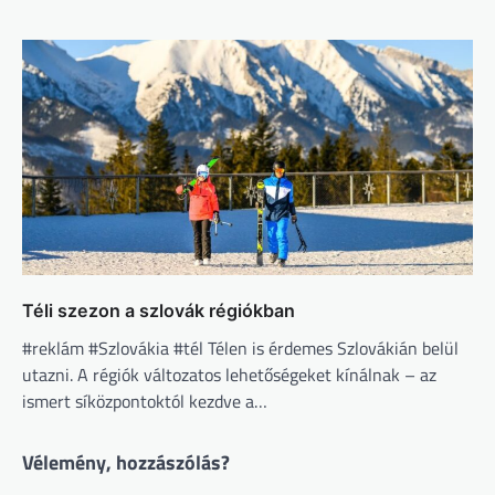
Téli szezon a szlovák régiókban
#reklám #Szlovákia #tél Télen is érdemes Szlovákián belül
utazni. A régiók változatos lehetőségeket kínálnak – az
ismert síközpontoktól kezdve a…
Vélemény, hozzászólás?