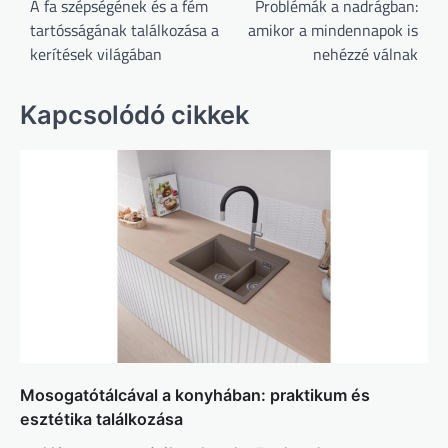
navigáció
A fa szépségének és a fém
Problémák a nadrágban:
tartósságának találkozása a
amikor a mindennapok is
kerítések világában
nehézzé válnak
Kapcsolódó cikkek
Mosogatótálcával a konyhában: praktikum és
esztétika találkozása