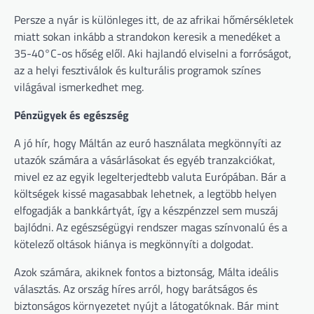
Persze a nyár is különleges itt, de az afrikai hőmérsékletek
miatt sokan inkább a strandokon keresik a menedéket a
35-40°C-os hőség elől. Aki hajlandó elviselni a forróságot,
az a helyi fesztiválok és kulturális programok színes
világával ismerkedhet meg.
Pénzügyek és egészség
A jó hír, hogy Máltán az euró használata megkönnyíti az
utazók számára a vásárlásokat és egyéb tranzakciókat,
mivel ez az egyik legelterjedtebb valuta Európában. Bár a
költségek kissé magasabbak lehetnek, a legtöbb helyen
elfogadják a bankkártyát, így a készpénzzel sem muszáj
bajlódni. Az egészségügyi rendszer magas színvonalú és a
kötelező oltások hiánya is megkönnyíti a dolgodat.
Azok számára, akiknek fontos a biztonság, Málta ideális
választás. Az ország híres arról, hogy barátságos és
biztonságos környezetet nyújt a látogatóknak. Bár mint