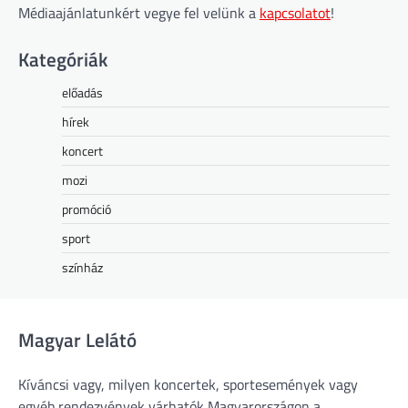
Médiaajánlatunkért vegye fel velünk a
kapcsolatot
!
Kategóriák
előadás
hírek
koncert
mozi
promóció
sport
színház
Magyar Lelátó
Kíváncsi vagy, milyen koncertek, sportesemények vagy
egyéb rendezvények várhatók Magyarországon a