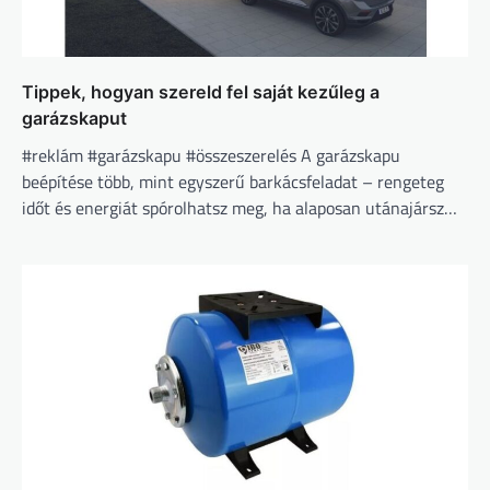
Tippek, hogyan szereld fel saját kezűleg a
garázskaput
#reklám #garázskapu #összeszerelés A garázskapu
beépítése több, mint egyszerű barkácsfeladat – rengeteg
időt és energiát spórolhatsz meg, ha alaposan utánajársz…