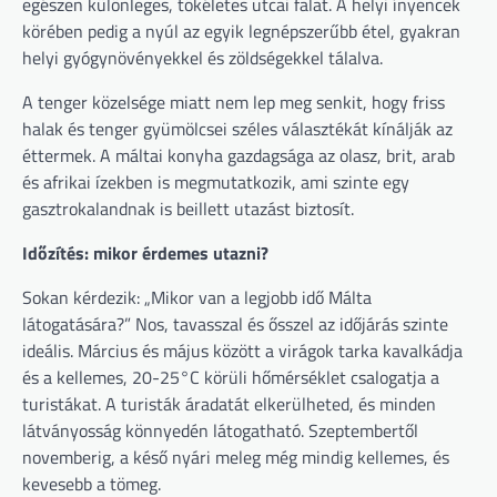
egészen különleges, tökéletes utcai falat. A helyi ínyencek
körében pedig a nyúl az egyik legnépszerűbb étel, gyakran
helyi gyógynövényekkel és zöldségekkel tálalva.
A tenger közelsége miatt nem lep meg senkit, hogy friss
halak és tenger gyümölcsei széles választékát kínálják az
éttermek. A máltai konyha gazdagsága az olasz, brit, arab
és afrikai ízekben is megmutatkozik, ami szinte egy
gasztrokalandnak is beillett utazást biztosít.
Időzítés: mikor érdemes utazni?
Sokan kérdezik: „Mikor van a legjobb idő Málta
látogatására?” Nos, tavasszal és ősszel az időjárás szinte
ideális. Március és május között a virágok tarka kavalkádja
és a kellemes, 20-25°C körüli hőmérséklet csalogatja a
turistákat. A turisták áradatát elkerülheted, és minden
látványosság könnyedén látogatható. Szeptembertől
novemberig, a késő nyári meleg még mindig kellemes, és
kevesebb a tömeg.