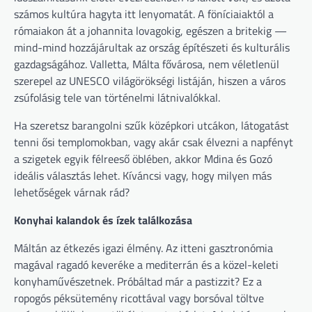
számos kultúra hagyta itt lenyomatát. A föníciaiaktól a
rómaiakon át a johannita lovagokig, egészen a britekig —
mind-mind hozzájárultak az ország építészeti és kulturális
gazdagságához. Valletta, Málta fővárosa, nem véletlenül
szerepel az UNESCO világörökségi listáján, hiszen a város
zsúfolásig tele van történelmi látnivalókkal.
Ha szeretsz barangolni szűk középkori utcákon, látogatást
tenni ősi templomokban, vagy akár csak élvezni a napfényt
a szigetek egyik félreeső öblében, akkor Mdina és Gozó
ideális választás lehet. Kíváncsi vagy, hogy milyen más
lehetőségek várnak rád?
Konyhai kalandok és ízek találkozása
Máltán az étkezés igazi élmény. Az itteni gasztronómia
magával ragadó keveréke a mediterrán és a közel-keleti
konyhaművészetnek. Próbáltad már a pastizzit? Ez a
ropogós péksütemény ricottával vagy borsóval töltve