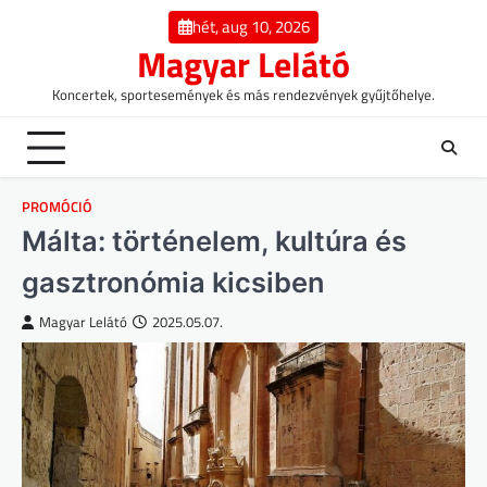
Skip
hét, aug 10, 2026
to
Magyar Lelátó
content
Koncertek, sportesemények és más rendezvények gyűjtőhelye.
PROMÓCIÓ
Málta: történelem, kultúra és
gasztronómia kicsiben
Magyar Lelátó
2025.05.07.