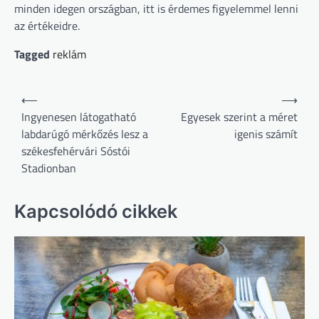
minden idegen országban, itt is érdemes figyelemmel lenni
az értékeidre.
Tagged
reklám
Bejegyzés
⟵
⟶
navigáció
Ingyenesen látogatható
Egyesek szerint a méret
labdarúgó mérkőzés lesz a
igenis számít
székesfehérvári Sóstói
Stadionban
Kapcsolódó cikkek