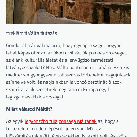
#reklám #Málta #utazás
Gondoltál már valaha arra, hogy egy apró sziget hogyan
lehet képes ötvözni az ókori civilizációk pompás örökségét,
az élénk kulturális életet és a lenyűgöző természeti
látványosságokat? Nos, Málta pontosan ezt kínálja. Ez a kis
mediterrán gyöngyszem többszörös történelmi megújulások
színhelye volt, és napjainkban is vonzó desztináció azok
számára, akik szeretnék megismerni Európa egyik
legizgalmasabb kis országát.
Miért válaszd Máltát?
Az egyik
legvonzóbb tulajdonsága Máltának
az, hogy a
történelem minden lépésnél jelen van. Már az
időszámításunk előtti évezredekben is lakott volt, és azóta