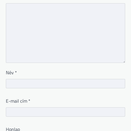
Név
*
E-mail cím
*
Honlap