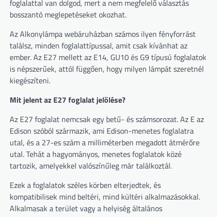
foglalattal van dolgod, mert a nem megfelelő választás
bosszantó meglepetéseket okozhat.
Az Alkonylámpa webáruházban számos ilyen fényforrást
találsz, minden foglalattípussal, amit csak kívánhat az
ember. Az E27 mellett az E14, GU10 és G9 típusú foglalatok
is népszerűek, attól függően, hogy milyen lámpát szeretnél
kiegészíteni.
Mit jelent az E27 foglalat jelölése?
Az E27 foglalat nemcsak egy betű- és számsorozat. Az E az
Edison szóból származik, ami Edison-menetes foglalatra
utal, és a 27-es szám a milliméterben megadott átmérőre
utal. Tehát a hagyományos, menetes foglalatok közé
tartozik, amelyekkel valószínűleg már találkoztál.
Ezek a foglalatok széles körben elterjedtek, és
kompatibilisek mind beltéri, mind kültéri alkalmazásokkal.
Alkalmasak a terület vagy a helyiség általános