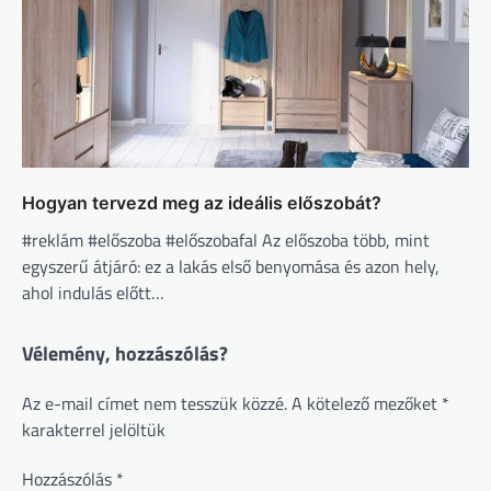
Hogyan tervezd meg az ideális előszobát?
#reklám #előszoba #előszobafal Az előszoba több, mint
egyszerű átjáró: ez a lakás első benyomása és azon hely,
ahol indulás előtt…
Vélemény, hozzászólás?
Az e-mail címet nem tesszük közzé.
A kötelező mezőket
*
karakterrel jelöltük
Hozzászólás
*