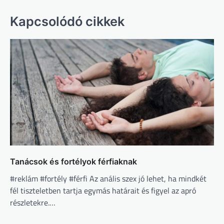
Kapcsolódó cikkek
Tanácsok és fortélyok férfiaknak
#reklám #fortély #férfi Az anális szex jó lehet, ha mindkét
fél tiszteletben tartja egymás határait és figyel az apró
részletekre.…