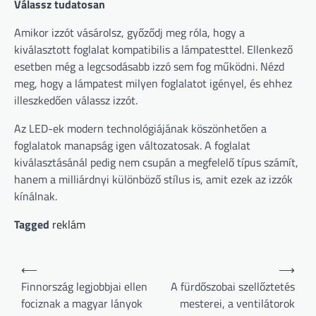
Válassz tudatosan
Amikor izzót vásárolsz, győződj meg róla, hogy a
kiválasztott foglalat kompatibilis a lámpatesttel. Ellenkező
esetben még a legcsodásabb izzó sem fog működni. Nézd
meg, hogy a lámpatest milyen foglalatot igényel, és ehhez
illeszkedően válassz izzót.
Az LED-ek modern technológiájának köszönhetően a
foglalatok manapság igen változatosak. A foglalat
kiválasztásánál pedig nem csupán a megfelelő típus számít,
hanem a milliárdnyi különböző stílus is, amit ezek az izzók
kínálnak.
Tagged
reklám
Bejegyzés
⟵
⟶
navigáció
Finnország legjobbjai ellen
A fürdőszobai szellőztetés
fociznak a magyar lányok
mesterei, a ventilátorok