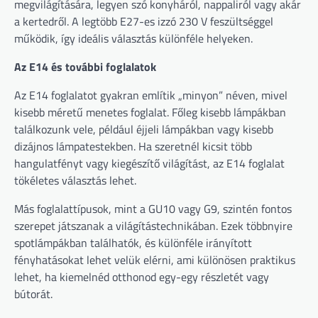
megvilágítására, legyen szó konyháról, nappaliról vagy akár
a kertedről. A legtöbb E27-es izzó 230 V feszültséggel
működik, így ideális választás különféle helyeken.
Az E14 és további foglalatok
Az E14 foglalatot gyakran említik „minyon” néven, mivel
kisebb méretű menetes foglalat. Főleg kisebb lámpákban
találkozunk vele, például éjjeli lámpákban vagy kisebb
dizájnos lámpatestekben. Ha szeretnél kicsit több
hangulatfényt vagy kiegészítő világítást, az E14 foglalat
tökéletes választás lehet.
Más foglalattípusok, mint a GU10 vagy G9, szintén fontos
szerepet játszanak a világítástechnikában. Ezek többnyire
spotlámpákban találhatók, és különféle irányított
fényhatásokat lehet velük elérni, ami különösen praktikus
lehet, ha kiemelnéd otthonod egy-egy részletét vagy
bútorát.