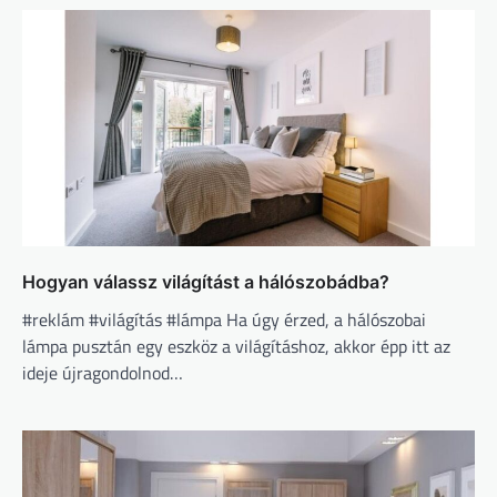
Hogyan válassz világítást a hálószobádba?
#reklám #világítás #lámpa Ha úgy érzed, a hálószobai
lámpa pusztán egy eszköz a világításhoz, akkor épp itt az
ideje újragondolnod…