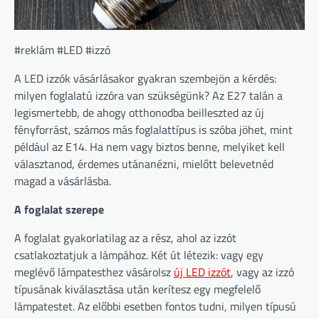
#reklám #LED #izzó
A LED izzók vásárlásakor gyakran szembejön a kérdés:
milyen foglalatú izzóra van szükségünk? Az E27 talán a
legismertebb, de ahogy otthonodba beilleszted az új
fényforrást, számos más foglalattípus is szóba jöhet, mint
például az E14. Ha nem vagy biztos benne, melyiket kell
választanod, érdemes utánanézni, mielőtt belevetnéd
magad a vásárlásba.
A foglalat szerepe
A foglalat gyakorlatilag az a rész, ahol az izzót
csatlakoztatjuk a lámpához. Két út létezik: vagy egy
meglévő lámpatesthez vásárolsz
új LED izzót
, vagy az izzó
típusának kiválasztása után kerítesz egy megfelelő
lámpatestet. Az előbbi esetben fontos tudni, milyen típusú