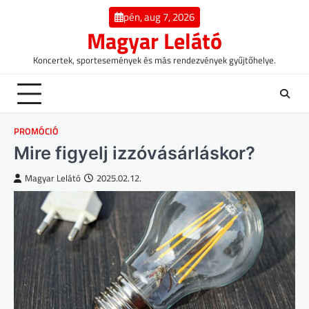
Skip
pén, aug 7, 2026
to
Magyar Lelátó
content
Koncertek, sportesemények és más rendezvények gyűjtőhelye.
PROMÓCIÓ
Mire figyelj izzóvásárláskor?
Magyar Lelátó
2025.02.12.