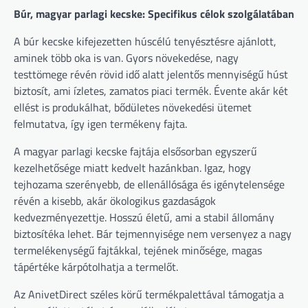
Búr, magyar parlagi kecske: Specifikus célok szolgálatában
A búr kecske kifejezetten húscélú tenyésztésre ajánlott,
aminek több oka is van. Gyors növekedése, nagy
testtömege révén rövid idő alatt jelentős mennyiségű húst
biztosít, ami ízletes, zamatos piaci termék. Évente akár két
ellést is produkálhat, bődületes növekedési ütemet
felmutatva, így igen termékeny fajta.
A magyar parlagi kecske fajtája elsősorban egyszerű
kezelhetősége miatt kedvelt hazánkban. Igaz, hogy
tejhozama szerényebb, de ellenállósága és igénytelensége
révén a kisebb, akár ökologikus gazdaságok
kedvezményezettje. Hosszú életű, ami a stabil állomány
biztosítéka lehet. Bár tejmennyisége nem versenyez a nagy
termelékenységű fajtákkal, tejének minősége, magas
tápértéke kárpótolhatja a termelőt.
Az AnivetDirect széles körű termékpalettával támogatja a