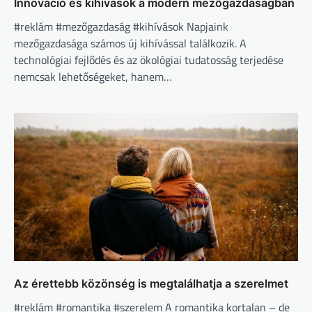
Innováció és kihívások a modern mezőgazdaságban
#reklám #mezőgazdaság #kihívások Napjaink
mezőgazdasága számos új kihívással találkozik. A
technológiai fejlődés és az ökológiai tudatosság terjedése
nemcsak lehetőségeket, hanem…
Az érettebb közönség is megtalálhatja a szerelmet
#reklám #romantika #szerelem A romantika kortalan – de