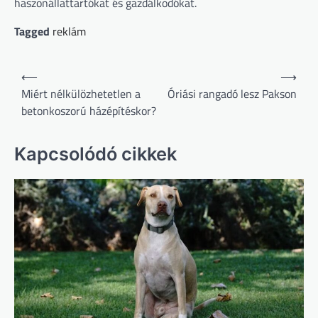
haszonállattartókat és gazdálkodókat.
Tagged
reklám
Bejegyzés
⟵
⟶
navigáció
Miért nélkülözhetetlen a
Óriási rangadó lesz Pakson
betonkoszorú házépítéskor?
Kapcsolódó cikkek