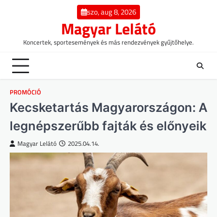
Skip
szo, aug 8, 2026
to
Magyar Lelátó
content
Koncertek, sportesemények és más rendezvények gyűjtőhelye.
PROMÓCIÓ
Kecsketartás Magyarországon: A
legnépszerűbb fajták és előnyeik
Magyar Lelátó
2025.04.14.