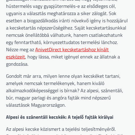
hústermelés vagy gyapjútermelés-e az elsődleges cél,
ugyanis a választás meghatározza a siker zálogát. Sok
esetben a biogazdálkodás iránti növekvő igény is hozzájárul
a kecsketartás népszerűségéhez. Saját kecsketartásunkkal
nemcsak önellátóbbá válhatunk, hanem csatlakozhatunk
egy fenntartható, környezettudatos termelési lánchoz.
Nézze meg az
AnivetDirect kecsketartáshoz kínált
eszközeit
, hogy lássa, miket igényel ennek az állatnak a
gondozása.
Gondolt már arra, milyen lenne olyan kecskéket tartani,
amelyek nemcsak termelékenyek, hanem kiváló
alkalmazkodóképességgel is bírnak? Az alpesi, szánentáli,
búr, magyar parlagi és angóra fajták mind népszerű
választások Magyarországon.
Alpesi és szánentáli kecskék: A tejelő fajták királyai
Az alpesi kecske közismert a tejelési teljesítményéről.