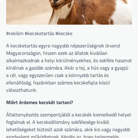
#reklám #kecsketartás #kecske
A kecsketartás egyre nagyobb népszerűségnek örvend
Magyarországon, hiszen ezek az állatok kiválóan
alkalmazkodnak a helyi körülményekhez, és sokféle hasznot
kínálnak a gazdák számára. Akár a tej, a hús vagy a gyapjú
a cél, vagy egyszerűen csak a könnyebb tartás és
ellenállóság, hazánkban számos kecskefajta közül
választhatunk.
Miért érdemes kecskét tartani?
Állattenyésztés szempontjából a kecskék kiemelkedő helyet
foglalnak el. A kecskeállomány sokfélesége kiváló
lehetőségeket biztosít azok számára, akik kis vagy nagyobb
gazdaságot működtetnek. Kérdés az, hogy tejtermelés,