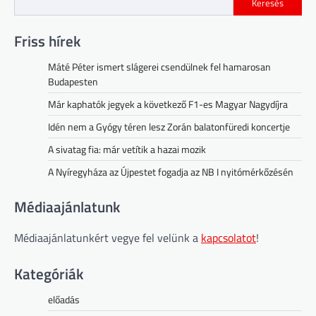
Keresés
Friss hírek
Máté Péter ismert slágerei csendülnek fel hamarosan
Budapesten
Már kaphatók jegyek a következő F1-es Magyar Nagydíjra
Idén nem a Gyógy téren lesz Zorán balatonfüredi koncertje
A sivatag fia: már vetítik a hazai mozik
A Nyíregyháza az Újpestet fogadja az NB I nyitómérkőzésén
Médiaajánlatunk
Médiaajánlatunkért vegye fel velünk a
kapcsolatot
!
Kategóriák
előadás