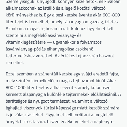
Személyiségük is nyugodt, könnyen kezelhetők, és kiválóan
alkalmazkodnak az istálló és a legelő közötti változó
körülményekhez is. Egy alpesi kecske évente akár 600-800
liter tejet is termelhet, amely tápanyagban gazdag, ízletes.
Azonban a magas tejhozam miatt különös figyelmet kell
szentelni a megfelelő ásványianyag- és
vitaminkiegészítésre — ugyanakkor a folyamatos
ásványianyag-pótlás elhanyagolása csökkenő
tejtermeléshez vezethet. Az értékes tejhez szép hasznot
remélhet.
Ezzel szemben a szánentáli kecske egy svájci eredetű fajta,
mely szintén kiemelkedően magas tejhozamot kínál. Akár
800-1000 liter tejet is adhat évente, amely különösen
keresett alapanyag a különféle tejtermékek előállításánál. A
barátságos és nyugodt természet, valamint a változó
éghajlati viszonyok tűrési képessége miatt kezdők számára
is jó választás lehet. Figyelmet kell fordítani a megfelelő
árnyék biztosítására, hiszen érzékeny lehet a napfényre.