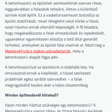
A betonkoszorú az épületek szerkezetének szerves része,
leggyakrabban a falazatok tetejére, illetve a különböző
szintek közé építik. Ez a vasbetonszerkezet biztosítja az
épület stabilitását, mivel rétegként veszi körbe a házat,
ezzel növelve annak ellenálló képességét. A fő feladata,
hogy megakadályozza a falak elmozdulását és repedezését,
ugyanakkor egyenletesen elosztja a tető által generált
terheket, amelyeket az épület falai viselnek el. Nézd meg a
MesterekFutára zsákos szárazbetonját
, mely a
betonkoszorú alapját fogja adni.
A betonkoszorúval az épületünk is stabilabb lesz. Ha
elmulasztod ennek a kiépítését, a házad szerkezeti
problémák egész sorától szenvedhet – a falak
megrogyásától kezdve akár a teljes összeomlásig.
Minden építkezésnél kötelező?
Vajon minden házhoz szükséges egy betonkoszorú? A
MesterekFutára szerint tégla- és Ytong falazatú épületek