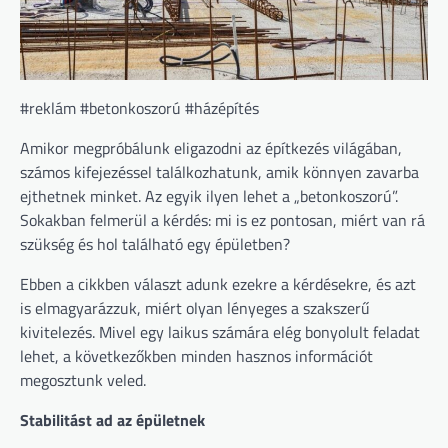
#reklám #betonkoszorú #házépítés
Amikor megpróbálunk eligazodni az építkezés világában,
számos kifejezéssel találkozhatunk, amik könnyen zavarba
ejthetnek minket. Az egyik ilyen lehet a „betonkoszorú”.
Sokakban felmerül a kérdés: mi is ez pontosan, miért van rá
szükség és hol található egy épületben?
Ebben a cikkben választ adunk ezekre a kérdésekre, és azt
is elmagyarázzuk, miért olyan lényeges a szakszerű
kivitelezés. Mivel egy laikus számára elég bonyolult feladat
lehet, a következőkben minden hasznos információt
megosztunk veled.
Stabilitást ad az épületnek