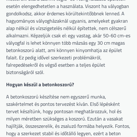
esetén elengedhetetlen a használata. Viszont ha vályogban
gondolkodsz, akkor érdemes körültekintőbbnek lenned. A
hagyományos vályogházaknál ugyanis, amelyeket gyakran
alap nélkül és vízszigetelés nélkül építettek, nem célszerű
alkalmazni. Képzeljük csak el: egy vastag, akár 50-60 cm-es
vályogfal is lehet könnyen több mázsás egy 30 cm magas
betonkoszorú alatt, ami könnyen kinyomhatja az épület
falait. Ez pedig idővel szerkezeti problémákról,
falrepedésekről és végső esetben a teljes épület
biztonságáról szól.
Hogyan készül a betonkoszorú?
A betonkoszorú készítése nem egyszerű munka,
szakértelmet és pontos tervezést kíván. Első lépésként
tervet készítünk, hogy pontosan meghatározzuk, hol és
milyen méretben szükséges a koszorú. Ezután a vasakat
hajlítják, összeszerelik, és zsaluzó formába helyezik. Fontos,
hogy a szerkezet stabil és időtálló legyen, ezért a beton