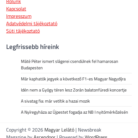
Rólunk
Kapcsolat
Impresszum
Adatvédelmi tájékoztató
Süti tájékoztató
Legfrissebb híreink
Máté Péter ismert slágerei csendülnek fel hamarosan
Budapesten
Már kaphatók jegyek a következő F1-es Magyar Nagydíjra
Idén nem a Gyógy téren lesz Zorán balatonfüredi koncertje
A sivatag fia: már vetítik a hazai mozik
A Nyíregyháza az Újpestet fogadja az NB I nyitómérkőzésén
Copyright © 2026
Magyar Lelátó
| Newsbreak
Magazine by
Ascendoor
| Powered by
WordPress
.