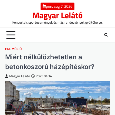
Skip
pén, aug 7, 2026
to
Magyar Lelátó
content
Koncertek, sportesemények és más rendezvények gyűjtőhelye.
PROMÓCIÓ
Miért nélkülözhetetlen a
betonkoszorú házépítéskor?
Magyar Lelátó
2025.04.14.