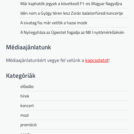
Már kaphatók jegyek a következő F1-es Magyar Nagydíjra
Idén nem a Gyógy téren lesz Zorán balatonfüredi koncertje
A sivatag fia: már vetítik a hazai mozik
A Nyíregyháza az Újpestet fogadja az NB I nyitómérkőzésén
Médiaajánlatunk
Médiaajánlatunkért vegye fel velünk a
kapcsolatot
!
Kategóriák
előadás
hírek
koncert
mozi
promóció