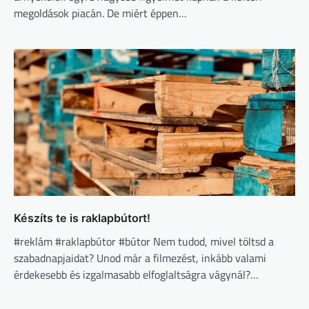
megoldások piacán. De miért éppen…
Készíts te is raklapbútort!
#reklám #raklapbútor #bútor Nem tudod, mivel töltsd a
szabadnapjaidat? Unod már a filmezést, inkább valami
érdekesebb és izgalmasabb elfoglaltságra vágynál?…