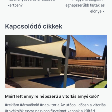
kertben?
legnépszerűbb fajták és
előnyeik
Kapcsolódó cikkek
Miért lett ennyire népszerű a vitorlás árnyékoló?
#reklám #árnyékoló #napvitorla Az utóbbi időben a vitorlás
árnyékolók egyre nagyobb figyelmet kapnak a kültéri