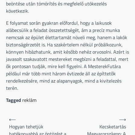
beöntése után tömörítés és megfelelő utókezelés
következik.
E folyamat során gyakran előfordul, hogy a laikusok
alábecsülik a feladat összetettségét, ám a precíz munka
nemcsak az épület élettartamát növeli meg, hanem a lakók
biztonságérzetét is. Ha szakértelem nélkül próbálkozunk,
könnyen hibázhatunk, amit később nehéz orvosolni. Azért is
javasolt szakavatott mestereket megbízni a feladattal, mert
ők pontosan tudják, mire kell figyelni. A MesterekFutára
például már több mint három évtizede áll az építtetők
rendelkezésére, mind az alapanyagok, mind a kivitelezés
terén.
Tagged
reklám
Bejegyzés
⟵
⟶
navigáció
Hogyan tehetjük
Kecsketartás
hatékonyabbá az öntözést a
Magyarországon: A