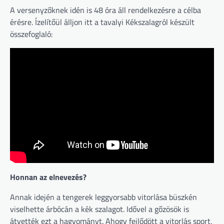
A versenyzőknek idén is 48 óra áll rendelkezésre a célba
érésre. Ízelítőül álljon itt a tavalyi Kékszalagról készült
összefoglaló:
Honnan az elnevezés?
Annak idején a tengerek leggyorsabb vitorlása büszkén
viselhette árbócán a kék szalagot. Idővel a gőzösök is
átvették ezt a hagyományt. Ahogy fejlődött a vitorlás sport,