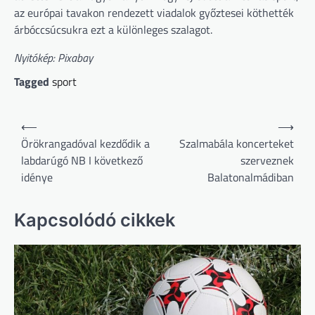
az európai tavakon rendezett viadalok győztesei köthették
árbóccsúcsukra ezt a különleges szalagot.
Nyitókép: Pixabay
Tagged
sport
Bejegyzés
⟵
⟶
navigáció
Örökrangadóval kezdődik a
Szalmabála koncerteket
labdarúgó NB I következő
szerveznek
idénye
Balatonalmádiban
Kapcsolódó cikkek