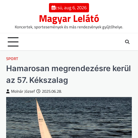
Skip
csü, aug 6, 2026
to
Magyar Lelátó
content
Koncertek, sportesemények és más rendezvények gyűjtőhelye.
SPORT
Hamarosan megrendezésre kerül
az 57. Kékszalag
Molnár József
2025.06.28.