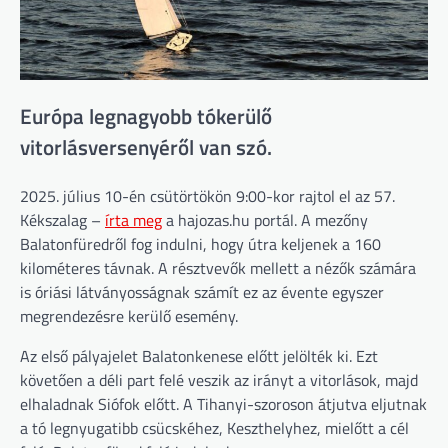
Európa legnagyobb tókerülő
vitorlásversenyéről van szó.
2025. július 10-én csütörtökön 9:00-kor rajtol el az 57.
Kékszalag –
írta meg
a hajozas.hu portál. A mezőny
Balatonfüredről fog indulni, hogy útra keljenek a 160
kilométeres távnak. A résztvevők mellett a nézők számára
is óriási látványosságnak számít ez az évente egyszer
megrendezésre kerülő esemény.
Az első pályajelet Balatonkenese előtt jelölték ki. Ezt
követően a déli part felé veszik az irányt a vitorlások, majd
elhaladnak Siófok előtt. A Tihanyi-szoroson átjutva eljutnak
a tó legnyugatibb csücskéhez, Keszthelyhez, mielőtt a cél