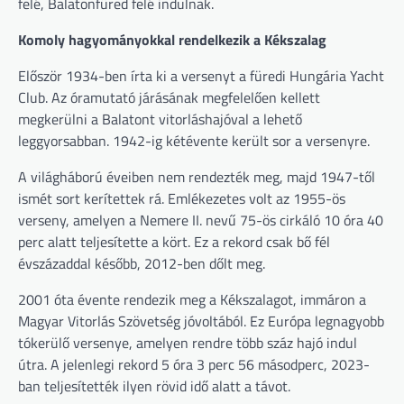
felé, Balatonfüred felé indulnak.
Komoly hagyományokkal rendelkezik a Kékszalag
Először 1934-ben írta ki a versenyt a füredi Hungária Yacht
Club. Az óramutató járásának megfelelően kellett
megkerülni a Balatont vitorláshajóval a lehető
leggyorsabban. 1942-ig kétévente került sor a versenyre.
A világháború éveiben nem rendezték meg, majd 1947-től
ismét sort kerítettek rá. Emlékezetes volt az 1955-ös
verseny, amelyen a Nemere II. nevű 75-ös cirkáló 10 óra 40
perc alatt teljesítette a kört. Ez a rekord csak bő fél
évszázaddal később, 2012-ben dőlt meg.
2001 óta évente rendezik meg a Kékszalagot, immáron a
Magyar Vitorlás Szövetség jóvoltából. Ez Európa legnagyobb
tókerülő versenye, amelyen rendre több száz hajó indul
útra. A jelenlegi rekord 5 óra 3 perc 56 másodperc, 2023-
ban teljesítették ilyen rövid idő alatt a távot.