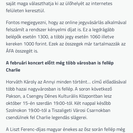
saját maga választhatja ki az ülőhelyét az internetes
felületen keresztül.
Fontos megjegyezni, hogy az online jegyvásárlás alkalmával
felszámít a rendszer kényelmi díjat is. Ez a legdrágább
belépők esetén 1300, a többi jegy esetén 1060 illetve
kereken 1000 forint. Ezek az összegek már tartalmazzák az
ÁFA összegét is.
A februári koncert előtt még több városban is fellép
Charlie
Horváth Károly az Annyi minden történt… című előadásával
több hazai nagyvárosban is fellép. A soron következő
Pakson, a Csengey Dénes Kulturális Központban lesz
október 15-én szerdán 19:00-tól. Két nappal később
Szolnokon 19:00-tól a Tiszaligeti Városi Csarnokban
csendülnek fel Charlie legendás slágerei.
A Liszt Ferenc-díjas magyar énekes az ősz során fellép még