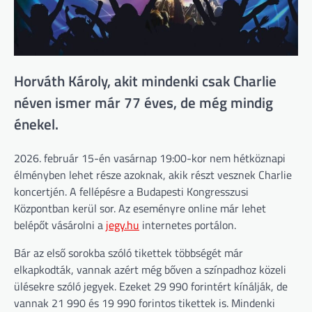
Horváth Károly, akit mindenki csak Charlie
néven ismer már 77 éves, de még mindig
énekel.
2026. február 15-én vasárnap 19:00-kor nem hétköznapi
élményben lehet része azoknak, akik részt vesznek Charlie
koncertjén. A fellépésre a Budapesti Kongresszusi
Központban kerül sor. Az eseményre online már lehet
belépőt vásárolni a
jegy.hu
internetes portálon.
Bár az első sorokba szóló tikettek többségét már
elkapkodták, vannak azért még bőven a színpadhoz közeli
ülésekre szóló jegyek. Ezeket 29 990 forintért kínálják, de
vannak 21 990 és 19 990 forintos tikettek is. Mindenki