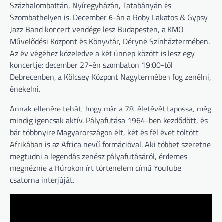
Százhalombattán, Nyíregyházán, Tatabányán és
Szombathelyen is. December 6-án a Roby Lakatos & Gypsy
Jazz Band koncert vendége lesz Budapesten, a KMO
Művelődési Központ és Könyvtár, Déryné Színháztermében.
Az év végéhez közeledve a két ünnep között is lesz egy
koncertje: december 27-én szombaton 19:00-tól
Debrecenben, a Kölcsey Központ Nagytermében fog zenélni,
énekelni.
Annak ellenére tehát, hogy már a 78. életévét tapossa, még
mindig igencsak aktív. Pályafutása 1964-ben kezdődött, és
bár többnyire Magyarországon élt, két és fél évet töltött
Afrikában is az Africa nevű formációval. Aki többet szeretne
megtudni a legendás zenész pályafutásáról, érdemes
megnéznie a Húrokon írt történelem című YouTube
csatorna interjúját.