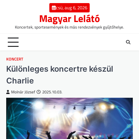
Skip
csü, aug 6, 2026
to
Magyar Lelátó
content
Koncertek, sportesemények és más rendezvények gyűjtőhelye.
KONCERT
Különleges koncertre készül
Charlie
Molnár József
2025.10.03.