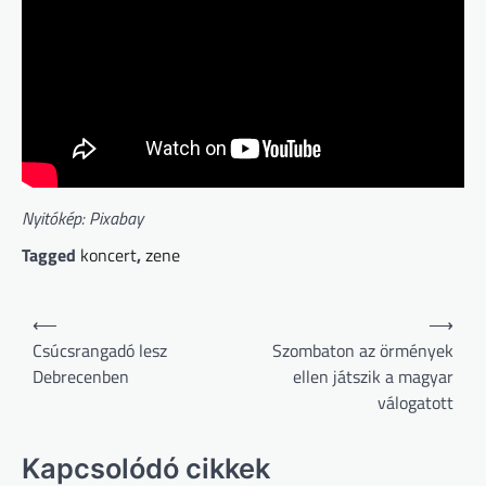
Nyitókép: Pixabay
Tagged
koncert
,
zene
Bejegyzés
⟵
⟶
navigáció
Csúcsrangadó lesz
Szombaton az örmények
Debrecenben
ellen játszik a magyar
válogatott
Kapcsolódó cikkek