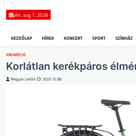
Skip
to
pén, aug 7, 2026
content
KEZDŐLAP
HÍREK
KONCERT
SPORT
SZÍNHÁZ
PROMÓCIÓ
Korlátlan kerékpáros élmé
Magyar Lelátó
2025.12.08.