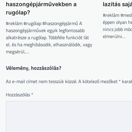
haszongépjárművekben a
lazítás sa
rugólap?
#reklám #mede
éppen olyan h
#reklám #rugólap #haszongépjármű A
nincs jobb mó
haszongépjárművek egyik legfontosabb
elmerülni…
alkatrésze a rugólap. Többféle funkciót lát
el, és ha meghibásodik, elhasználódik, vagy
megsérül,…
Vélemény, hozzászólás?
Az e-mail címet nem tesszük közzé.
A kötelező mezőket
*
karak
Hozzászólás
*