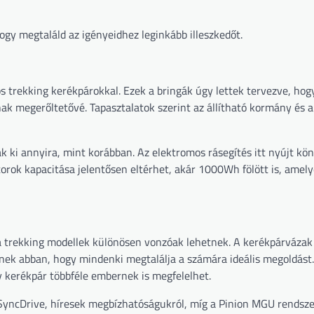
gy megtaláld az igényeidhez leginkább illeszkedőt.
s trekking kerékpárokkal. Ezek a bringák úgy lettek tervezve, hog
ak megerőltetővé. Tapasztalatok szerint az állítható kormány és 
k ki annyira, mint korábban. Az elektromos rásegítés itt nyújt kö
orok kapacitása jelentősen eltérhet, akár 1000Wh fölött is, amel
a trekking modellek különösen vonzóak lehetnek. A kerékpárvázak
tenek abban, hogy mindenki megtalálja a számára ideális megoldást
gy kerékpár többféle embernek is megfelelhet.
SyncDrive, híresek megbízhatóságukról, míg a Pinion MGU rendszer