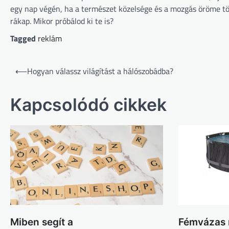
egy nap végén, ha a természet közelsége és a mozgás öröme töl
rákap. Mikor próbálod ki te is?
Tagged
reklám
Bejegyzés
⟵
Hogyan válassz világítást a hálószobádba?
navigáció
Kapcsolódó cikkek
Miben segít a
Fémvázas 