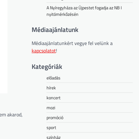
A Nyíregyháza az Újpestet fogadja az NB I
nyitómérkőzésén
Médiaajánlatunk
Médiaajánlatunkért vegye fel velünk a
kapcsolatot
!
Kategóriák
előadás
hírek
koncert
mozi
nem akarod,
promóció
sport
színház