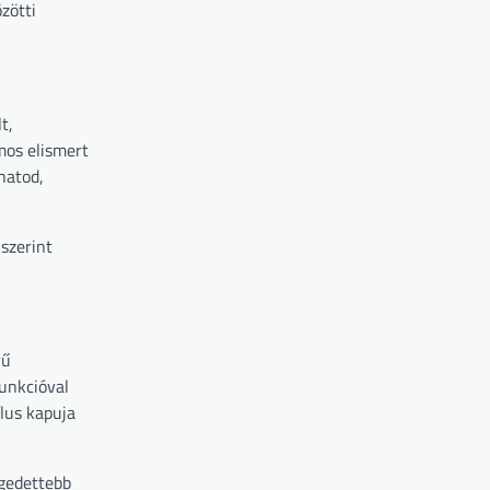
zötti
t,
mos elismert
hatod,
 szerint
rű
funkcióval
lus kapuja
égedettebb