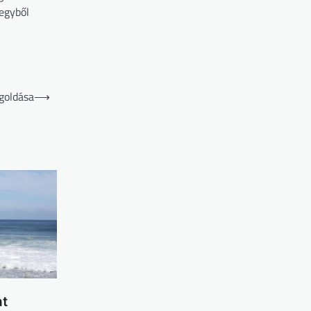
 egyből
goldása
⟶
nt