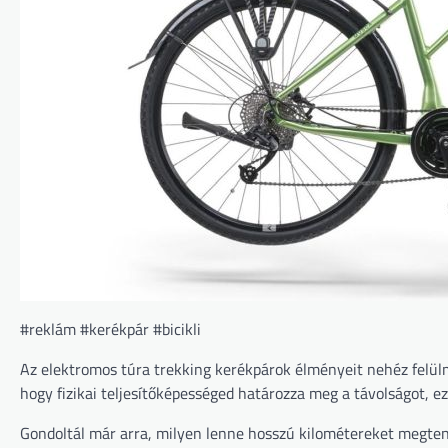
#reklám #kerékpár #bicikli
Az elektromos túra trekking kerékpárok élményeit nehéz felül
hogy fizikai teljesítőképességed határozza meg a távolságot, ez
Gondoltál már arra, milyen lenne hosszú kilométereket megtenn