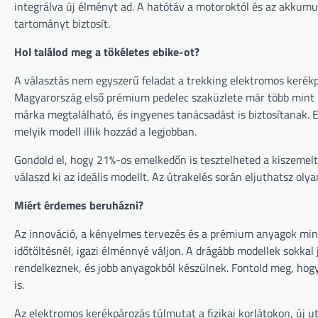
integrálva új élményt ad. A hatótáv a motoroktól és az akkumu
tartományt biztosít.
Hol találod meg a tökéletes ebike-ot?
A választás nem egyszerű feladat a trekking elektromos kerékp
Magyarország első prémium pedelec szaküzlete már több mint 15
márka megtalálható, és ingyenes tanácsadást is biztosítanak. E
melyik modell illik hozzád a legjobban.
Gondold el, hogy 21%-os emelkedőn is tesztelheted a kiszemelt 
válaszd ki az ideális modellt. Az útrakelés során eljuthatsz oly
Miért érdemes beruházni?
Az innováció, a kényelmes tervezés és a prémium anyagok min
időtöltésnél, igazi élménnyé váljon. A drágább modellek sokka
rendelkeznek, és jobb anyagokból készülnek. Fontold meg, hogy
is.
Az elektromos kerékpározás túlmutat a fizikai korlátokon, új 