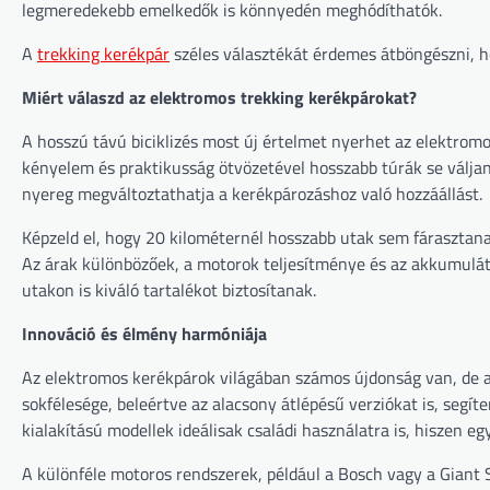
legmeredekebb emelkedők is könnyedén meghódíthatók.
A
trekking kerékpár
széles választékát érdemes átböngészni, ho
Miért válaszd az elektromos trekking kerékpárokat?
A hosszú távú biciklizés most új értelmet nyerhet az elektromo
kényelem és praktikusság ötvözetével hosszabb túrák se váljan
nyereg megváltoztathatja a kerékpározáshoz való hozzáállást.
Képzeld el, hogy 20 kilométernél hosszabb utak sem fárasztana
Az árak különbözőek, a motorok teljesítménye és az akkumulát
utakon is kiváló tartalékot biztosítanak.
Innováció és élmény harmóniája
Az elektromos kerékpárok világában számos újdonság van, de 
sokfélesége, beleértve az alacsony átlépésű verziókat is, segí
kialakítású modellek ideálisak családi használatra is, hiszen e
A különféle motoros rendszerek, például a Bosch vagy a Giant 