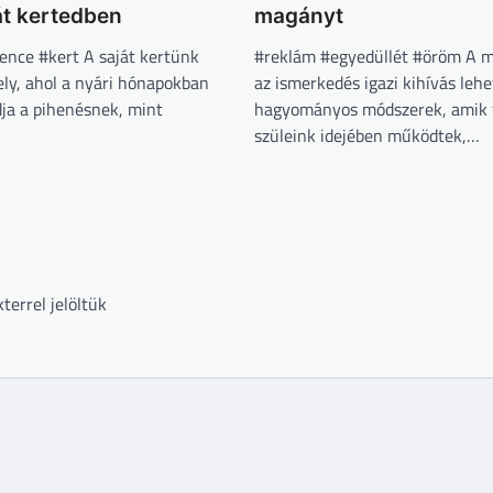
ját kertedben
magányt
nce #kert A saját kertünk
#reklám #egyedüllét #öröm A m
ely, ahol a nyári hónapokban
az ismerkedés igazi kihívás lehe
dja a pihenésnek, mint
hagyományos módszerek, amik 
szüleink idejében működtek,…
terrel jelöltük