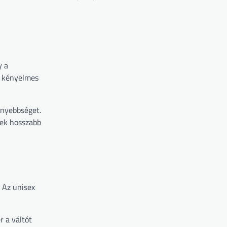
y a
a kényelmes
nnyebbséget.
yek hosszabb
. Az unisex
 a váltót