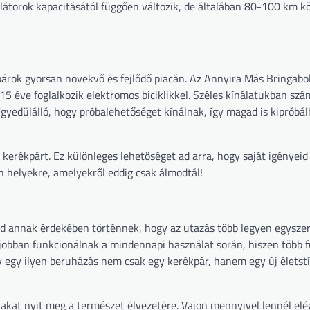
látorok kapacitásától függően változik, de általában 80-100 km kö
árok gyorsan növekvő és fejlődő piacán. Az Annyira Más Bringabol
 éve foglalkozik elektromos biciklikkel. Széles kínálatukban szá
gyedülálló, hogy próbalehetőséget kínálnak, így magad is kipróbál
kerékpárt. Ez különleges lehetőséget ad arra, hogy saját igényeid
an helyekre, amelyekről eddig csak álmodtál!
d annak érdekében történnek, hogy az utazás több legyen egysze
l jobban funkcionálnak a mindennapi használat során, hiszen több 
 egy ilyen beruházás nem csak egy kerékpár, hanem egy új életstí
utakat nyit meg a természet élvezetére. Vajon mennyivel lennél el