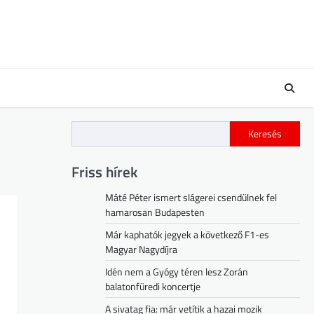
Keresés
Friss hírek
Máté Péter ismert slágerei csendülnek fel
hamarosan Budapesten
Már kaphatók jegyek a következő F1-es
Magyar Nagydíjra
Idén nem a Gyógy téren lesz Zorán
balatonfüredi koncertje
A sivatag fia: már vetítik a hazai mozik