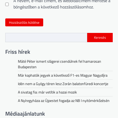
A nevem, e-mail címem, és weboldalcímem mentése a
böngészőben a következő hozzászólásomhoz.
Keresés
Friss hírek
Máté Péter ismert slágerei csendülnek fel hamarosan
Budapesten
Már kaphatók jegyek a következő F1-es Magyar Nagydíjra
Idén nem a Gyógy téren lesz Zorán balatonfüredi koncertje
A sivatag fia: már vetítik a hazai mozik
A Nyíregyháza az Újpestet fogadja az NB I nyitómérkőzésén
Médiaajánlatunk