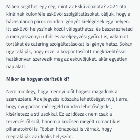
Miben segíthet egy cég, mint az Esküvőpalota? 2021 óta
kínálnak különféle esküvői szolgáltatásokat, céljuk, hogy a
házasulandó párok minden igényét kielégítsék egy helyen.
Itt esküvői helyszínek közül válogathatsz, és beszerezheted
a menyasszonyi ruhát és az eljegyzési gyűrűt is, valamint
tortákat és catering szolgáltatásokat is igényelhetsz. Sokan
úgy találják, hogy ezzel a központosított megközelítéssel
hatékonyan szervezik meg az esküvőjüket, akár egyetlen
nap alatt.
Mikor és hogyan derítsük ki?
Nem mindegy, hogy mennyi időt hagysz magadnak a
szervezésre. Az eljegyzés időszaka lehetőséget nyújt arra,
hogy nyugodtan mérlegeld minden lehetőségedet,
kísérletezz a stílusokkal. Ez az időszak nem csak a
tervezésről szól, hanem a közösen megélt romantikus
pillanatokról is. Többen hónapokat is várnak, hogy
megtalálják az ideális helyszínt.