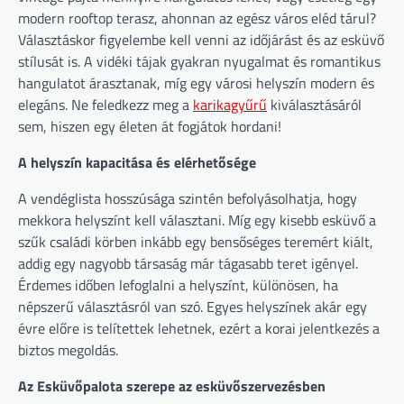
modern rooftop terasz, ahonnan az egész város eléd tárul?
Választáskor figyelembe kell venni az időjárást és az esküvő
stílusát is. A vidéki tájak gyakran nyugalmat és romantikus
hangulatot árasztanak, míg egy városi helyszín modern és
elegáns. Ne feledkezz meg a
karikagyűrű
kiválasztásáról
sem, hiszen egy életen át fogjátok hordani!
A helyszín kapacitása és elérhetősége
A vendéglista hosszúsága szintén befolyásolhatja, hogy
mekkora helyszínt kell választani. Míg egy kisebb esküvő a
szűk családi körben inkább egy bensőséges teremért kiált,
addig egy nagyobb társaság már tágasabb teret igényel.
Érdemes időben lefoglalni a helyszínt, különösen, ha
népszerű választásról van szó. Egyes helyszínek akár egy
évre előre is telítettek lehetnek, ezért a korai jelentkezés a
biztos megoldás.
Az Esküvőpalota szerepe az esküvőszervezésben