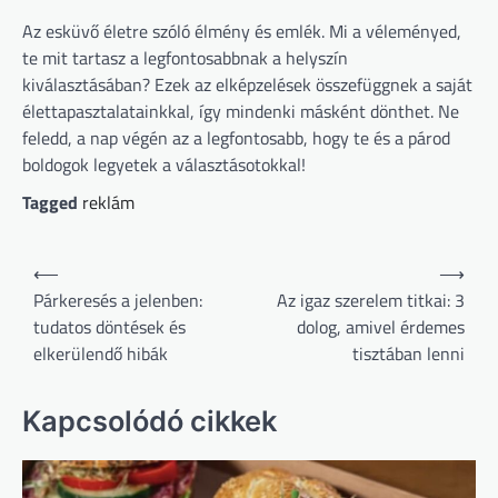
Az esküvő életre szóló élmény és emlék. Mi a véleményed,
te mit tartasz a legfontosabbnak a helyszín
kiválasztásában? Ezek az elképzelések összefüggnek a saját
élettapasztalatainkkal, így mindenki másként dönthet. Ne
feledd, a nap végén az a legfontosabb, hogy te és a párod
boldogok legyetek a választásotokkal!
Tagged
reklám
Bejegyzés
⟵
⟶
navigáció
Párkeresés a jelenben:
Az igaz szerelem titkai: 3
tudatos döntések és
dolog, amivel érdemes
elkerülendő hibák
tisztában lenni
Kapcsolódó cikkek