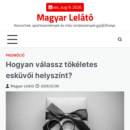
Skip
vas, aug 9, 2026
to
Magyar Lelátó
content
Koncertek, sportesemények és más rendezvények gyűjtőhelye.
PROMÓCIÓ
Hogyan válassz tökéletes
esküvői helyszínt?
Magyar Lelátó
2026.02.09.