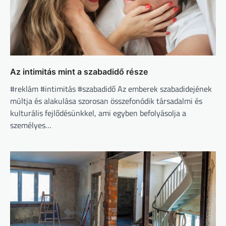
Az intimitás mint a szabadidő része
#reklám #intimitás #szabadidő Az emberek szabadidejének
múltja és alakulása szorosan összefonódik társadalmi és
kulturális fejlődésünkkel, ami egyben befolyásolja a
személyes…