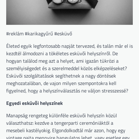
#reklám #karikagyűrű #esküvő
Életed egyik legfontosabb napját tervezed, és talán már el is
kezdtél álmodozni a tökéletes esküvői helyszínről. De
hogyan találod meg azt a helyet, ami igazán tükrözi a
személyiségedet és a szerelmeddel közös elképzeléseket?
Esküvői szolgáltatások segíthetnek a nagy döntések
meghozatalában, de vajon milyen szempontokra kell
figyelned, hogy a helyszínválasztás ne váljon stresszessé?
Egyedi esküvői helyszínek
Manapság rengeteg különféle esküvői helyszín közül
választhatsz: kezdve a tengerparti ceremóniáktól a
mesebeli kastélyokig. Elgondolkodtál már azon, hogy egy
vintage pajta mennyire hangulatos lehet, vagy esetleg egy