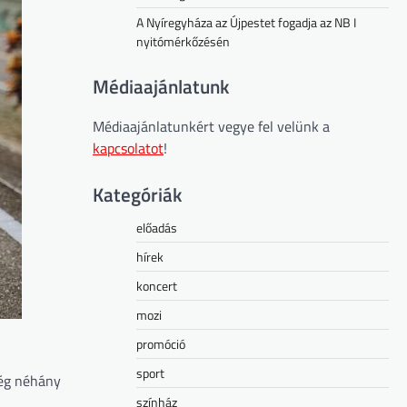
A Nyíregyháza az Újpestet fogadja az NB I
nyitómérkőzésén
Médiaajánlatunk
Médiaajánlatunkért vegye fel velünk a
kapcsolatot
!
Kategóriák
előadás
hírek
koncert
mozi
promóció
sport
lég néhány
színház