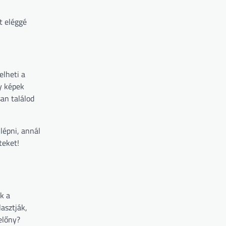
t eléggé
elheti a
gy képek
an találod
lépni, annál
teket!
k a
asztják,
előny?