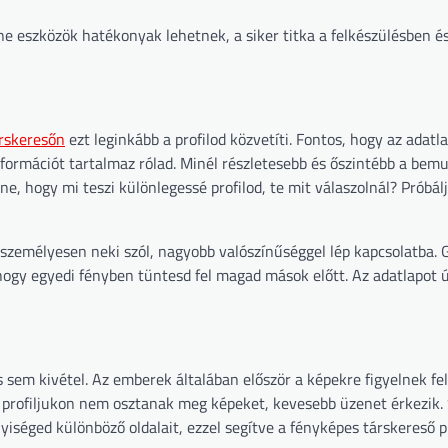
ne eszközök hatékonyak lehetnek, a siker titka a felkészülésben és
rskeresőn
ezt leginkább a profilod közvetíti. Fontos, hogy az adatl
formációt tartalmaz rólad. Minél részletesebb és őszintébb a bem
ne, hogy mi teszi különlegessé profilod, te mit válaszolnál? Próbál
m személyesen neki szól, nagyobb valószínűséggel lép kapcsolatba. 
ogy egyedi fényben tüntesd fel magad mások előtt. Az adatlapot ú
 sem kivétel. Az emberek általában először a képekre figyelnek fe
 profiljukon nem osztanak meg képeket, kevesebb üzenet érkezik. 
séged különböző oldalait, ezzel segítve a fényképes társkereső pr