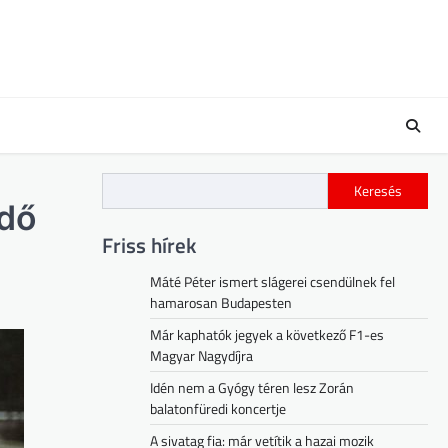
Keresés
ndő
Friss hírek
Máté Péter ismert slágerei csendülnek fel
hamarosan Budapesten
Már kaphatók jegyek a következő F1-es
Magyar Nagydíjra
Idén nem a Gyógy téren lesz Zorán
balatonfüredi koncertje
A sivatag fia: már vetítik a hazai mozik