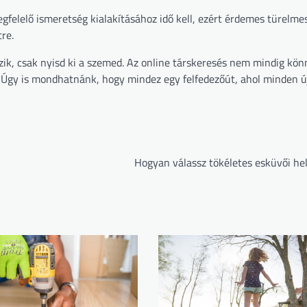
egfelelő ismeretség kialakításához idő kell, ezért érdemes türelme
re.
ezik, csak nyisd ki a szemed. Az online társkeresés nem mindig kön
. Úgy is mondhatnánk, hogy mindez egy felfedezőút, ahol minden ú
Hogyan válassz tökéletes esküvői hel