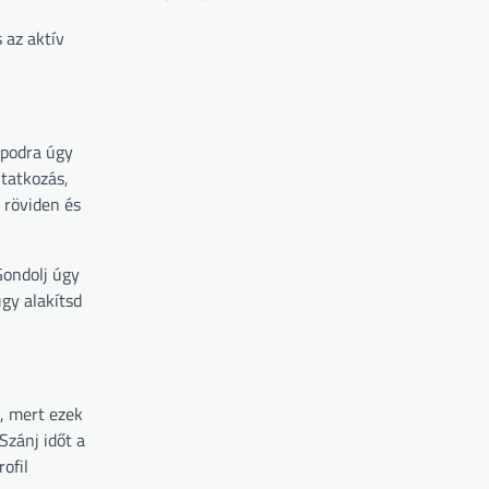
 az aktív
apodra úgy
utatkozás,
j röviden és
Gondolj úgy
gy alakítsd
l, mert ezek
Szánj időt a
ofil