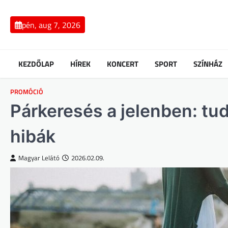
Skip
to
pén, aug 7, 2026
content
KEZDŐLAP
HÍREK
KONCERT
SPORT
SZÍNHÁZ
PROMÓCIÓ
Párkeresés a jelenben: tu
hibák
Magyar Lelátó
2026.02.09.