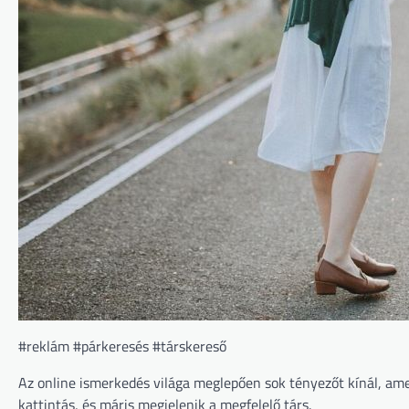
#reklám #párkeresés #társkereső
Az online ismerkedés világa meglepően sok tényezőt kínál, am
kattintás, és máris megjelenik a megfelelő társ.