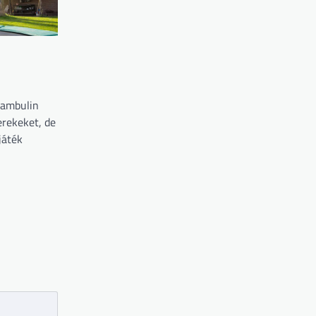
rambulin
rekeket, de
játék