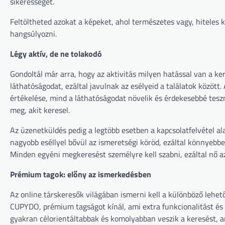
sikerességét.
Feltöltheted azokat a képeket, ahol természetes vagy, hiteles 
hangsúlyozni.
Légy aktív, de ne tolakodó
Gondoltál már arra, hogy az aktivitás milyen hatással van a ke
láthatóságodat, ezáltal javulnak az esélyeid a találatok közöt
értékelése, mind a láthatóságodat növelik és érdekesebbé tes
meg, akit keresel.
Az üzenetküldés pedig a legtöbb esetben a kapcsolatfelvétel al
nagyobb eséllyel bővül az ismeretségi köröd, ezáltal könnyebbe
Minden egyéni megkeresést személyre kell szabni, ezáltal nő az
Prémium tagok: előny az ismerkedésben
Az online társkeresők világában ismerni kell a különböző lehet
CUPYDO, prémium tagságot kínál, ami extra funkcionalitást és in
gyakran célorientáltabbak és komolyabban veszik a keresést, a