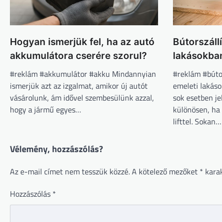
Hogyan ismerjük fel, ha az autó
Bútorszállí
akkumulátora cserére szorul?
lakásokba
#reklám #akkumulátor #akku Mindannyian
#reklám #bútor
ismerjük azt az izgalmat, amikor új autót
emeleti lakáso
vásárolunk, ám idővel szembesülünk azzal,
sok esetben j
hogy a jármű egyes…
különösen, ha
lifttel. Sokan…
Vélemény, hozzászólás?
Az e-mail címet nem tesszük közzé.
A kötelező mezőket
*
karak
Hozzászólás
*