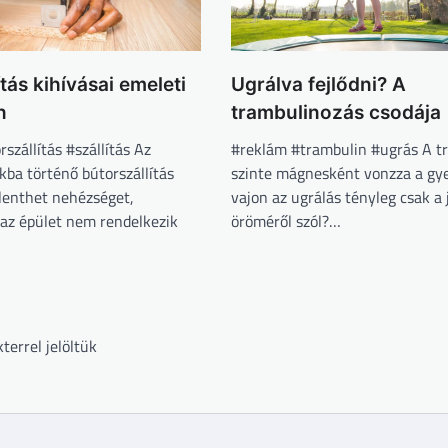
tás kihívásai emeleti
Ugrálva fejlődni? A
n
trambulinozás csodája
szállítás #szállítás Az
#reklám #trambulin #ugrás A t
kba történő bútorszállítás
szinte mágnesként vonzza a gye
elenthet nehézséget,
vajon az ugrálás tényleg csak a 
 az épület nem rendelkezik
öröméről szól?…
terrel jelöltük