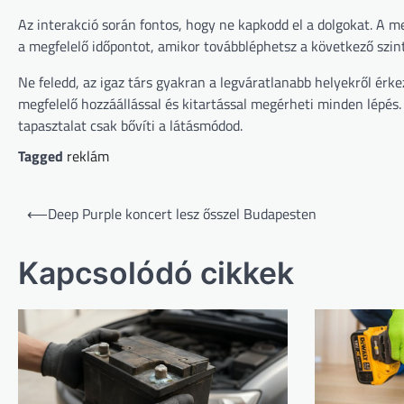
Az interakció során fontos, hogy ne kapkodd el a dolgokat. A m
a megfelelő időpontot, amikor továbbléphetsz a következő szint
Ne feledd, az igaz társ gyakran a legváratlanabb helyekről érk
megfelelő hozzáállással és kitartással megérheti minden lépés
tapasztalat csak bővíti a látásmódod.
Tagged
reklám
Bejegyzés
⟵
Deep Purple koncert lesz ősszel Budapesten
navigáció
Kapcsolódó cikkek