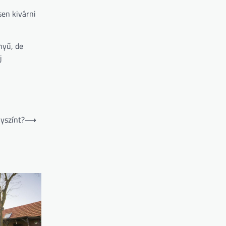
sen kivárni
nyű, de
j
yszínt?
⟶