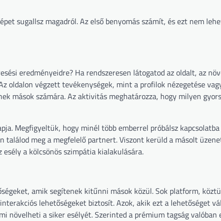
képet sugallsz magadról. Az első benyomás számít, és ezt nem lehe
resési eredményeidre? Ha rendszeresen látogatod az oldalt, az növ
t. Az oldalon végzett tevékenységek, mint a profilok nézegetése va
znek mások számára. Az aktivitás meghatározza, hogy milyen gyors
apja. Megfigyeltük, hogy minél több emberrel próbálsz kapcsolatba 
n találod meg a megfelelő partnert. Viszont kerüld a másolt üzene
 esély a kölcsönös szimpátia kialakulására.
őségeket, amik segítenek kitűnni mások közül. Sok platform, köztü
terakciós lehetőségeket biztosít. Azok, akik ezt a lehetőséget vál
mi növelheti a siker esélyét. Szerinted a prémium tagság valóban 