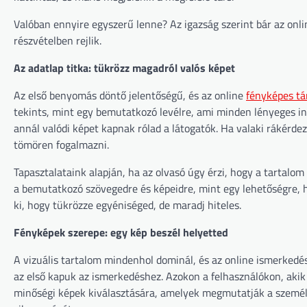
Valóban ennyire egyszerű lenne? Az igazság szerint bár az onli
részvételben rejlik.
Az adatlap titka: tükrözz magadról valós képet
Az első benyomás döntő jelentőségű, és az online
fényképes tá
tekints, mint egy bemutatkozó levélre, ami minden lényeges in
annál valódi képet kapnak rólad a látogatók. Ha valaki rákérdez
tömören fogalmazni.
Tapasztalataink alapján, ha az olvasó úgy érzi, hogy a tartalo
a bemutatkozó szövegedre és képeidre, mint egy lehetőségre, h
ki, hogy tükrözze egyéniséged, de maradj hiteles.
Fényképek szerepe: egy kép beszél helyetted
A vizuális tartalom mindenhol dominál, és az online ismerkedés
az első kapuk az ismerkedéshez. Azokon a felhasználókon, akik
minőségi képek kiválasztására, amelyek megmutatják a személyi