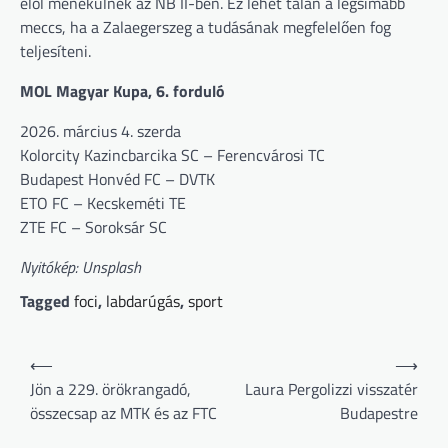
elől menekülnek az NB II-ben. Ez lehet talán a legsimább
meccs, ha a Zalaegerszeg a tudásának megfelelően fog
teljesíteni.
MOL Magyar Kupa, 6. forduló
2026. március 4. szerda
Kolorcity Kazincbarcika SC – Ferencvárosi TC
Budapest Honvéd FC – DVTK
ETO FC – Kecskeméti TE
ZTE FC – Soroksár SC
Nyitókép: Unsplash
Tagged
foci
,
labdarúgás
,
sport
Bejegyzés
⟵
⟶
navigáció
Jön a 229. örökrangadó,
Laura Pergolizzi visszatér
összecsap az MTK és az FTC
Budapestre