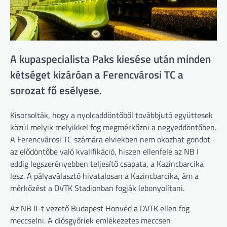
A kupaspecialista Paks kiesése után minden
kétséget kizáróan a Ferencvárosi TC a
sorozat fő esélyese.
Kisorsolták, hogy a nyolcaddöntőből továbbjutó együttesek
közül melyik melyikkel fog megmérkőzni a negyeddöntőben.
A Ferencvárosi TC számára elviekben nem okozhat gondot
az elődöntőbe való kvalifikáció, hiszen ellenfele az NB I
eddig legszerényebben teljesítő csapata, a Kazincbarcika
lesz. A pályaválasztó hivatalosan a Kazincbarcika, ám a
mérkőzést a DVTK Stadionban fogják lebonyolítani.
Az NB II-t vezető Budapest Honvéd a DVTK ellen fog
meccselni. A diósgyőriek emlékezetes meccsen