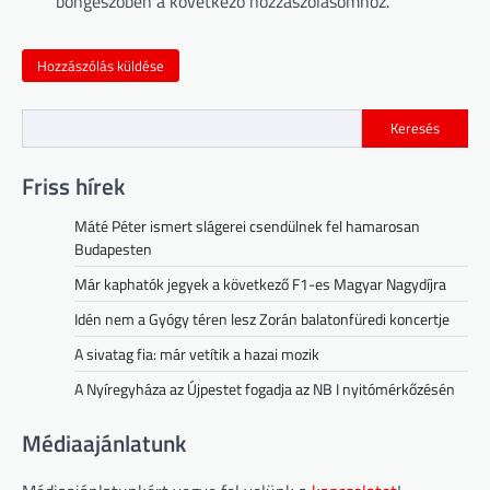
böngészőben a következő hozzászólásomhoz.
Keresés
Friss hírek
Máté Péter ismert slágerei csendülnek fel hamarosan
Budapesten
Már kaphatók jegyek a következő F1-es Magyar Nagydíjra
Idén nem a Gyógy téren lesz Zorán balatonfüredi koncertje
A sivatag fia: már vetítik a hazai mozik
A Nyíregyháza az Újpestet fogadja az NB I nyitómérkőzésén
Médiaajánlatunk