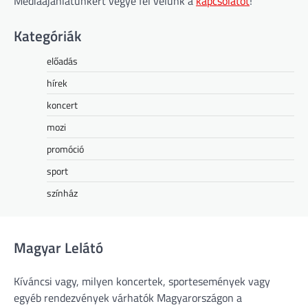
Médiaajánlatunkért vegye fel velünk a
kapcsolatot
!
Kategóriák
előadás
hírek
koncert
mozi
promóció
sport
színház
Magyar Lelátó
Kíváncsi vagy, milyen koncertek, sportesemények vagy
egyéb rendezvények várhatók Magyarországon a