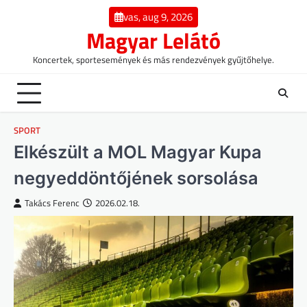
Skip
vas, aug 9, 2026
to
Magyar Lelátó
content
Koncertek, sportesemények és más rendezvények gyűjtőhelye.
SPORT
Elkészült a MOL Magyar Kupa
negyeddöntőjének sorsolása
Takács Ferenc
2026.02.18.