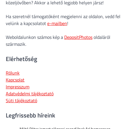
közeljövőben? Akkor a lehető legjobb helyen jársz!
Ha szeretnél támogatóként megjelenni az oldalon, vedd fel
velünk a kapcsolatot
e-mailben
!
Weboldalunkon számos kép a
DepositPhotos
oldaláról
származik.
Elérhetőség
Rólunk
Kapcsolat
Impresszum
Adatvédelmi tájékoztató
Süti tájékoztató
Legfrissebb híreink
Máté Péter ismert slágerei csendülnek fel hamarosan