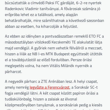
búcsúztatták a címvédő Paksi FC gárdáját, 6-2-re nyertek
Radenkovic Vladimir tanítványai. A fővárosiak számára jó
erőpróba lehet ez a találkozó, amely alapján
behatárolhatják, mire számíthatnak a következő szezonban
abban az esetben, ha kiharcolják a feljutást.
Az ebben az idényben a pontvadászatban remeklő ETO FC a
másodosztályban vitézkedő Kecskeméti TE alakulatát látja
majd vendégül. A győriek nem vehetik félvállról a meccset,
hiszen a lilák az NB I-es MTK Budapest együttesét ütötték
el a továbbjutástól az előző fordulóban. Persze óriási
meglepetés volna, ha nem Vitális Milánék nyernék a
párharcot.
A negyedik párharc a ZTE Arénában lesz. A helyi csapat,
amely nemrég
legyőzte a Ferencvárost
, a Soroksár SC-t
fogja vendégül látni. A két csapat között papíron óriási a
tudáskülönbség, hiszen a zalaiak az élvonal
középmezőnyében tanyáznak, a soroksáriak pedig a kiesés