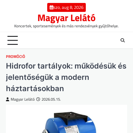
Skip
szo, aug 8, 2026
to
Magyar Lelátó
content
Koncertek, sportesemények és más rendezvények gyűjtőhelye.
PROMÓCIÓ
Hidrofor tartályok: működésük és
jelentőségük a modern
háztartásokban
Magyar Lelátó
2026.05.15.