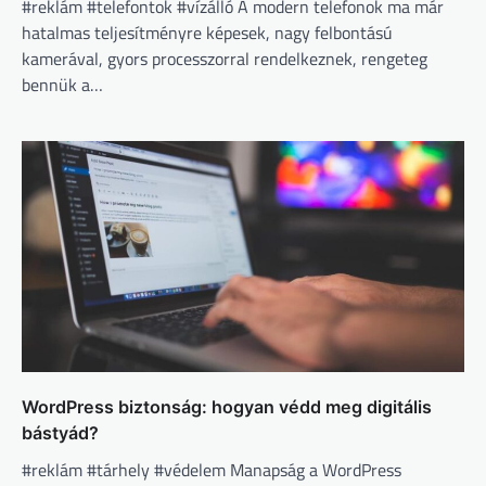
#reklám #telefontok #vízálló A modern telefonok ma már
hatalmas teljesítményre képesek, nagy felbontású
kamerával, gyors processzorral rendelkeznek, rengeteg
bennük a…
WordPress biztonság: hogyan védd meg digitális
bástyád?
#reklám #tárhely #védelem Manapság a WordPress