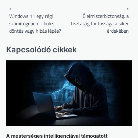
Bejegyzés
⟵
⟶
navigáció
Windows 11 egy régi
Élelmiszerbiztonság: a
számítógépen – bölcs
tisztaság fontossága a siker
döntés vagy hibás lépés?
érdekében
Kapcsolódó cikkek
A mesterséges intelligenciával támogatott