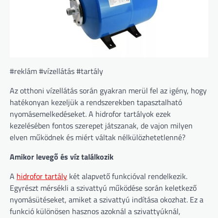
#reklám #vízellátás #tartály
Az otthoni vízellátás során gyakran merül fel az igény, hogy
hatékonyan kezeljük a rendszerekben tapasztalható
nyomásemelkedéseket. A hidrofor tartályok ezek
kezelésében fontos szerepet játszanak, de vajon milyen
elven működnek és miért váltak nélkülözhetetlenné?
Amikor levegő és víz találkozik
A
hidrofor tartály
két alapvető funkcióval rendelkezik.
Egyrészt mérsékli a szivattyú működése során keletkező
nyomásütéseket, amiket a szivattyú indítása okozhat. Ez a
funkció különösen hasznos azoknál a szivattyúknál,