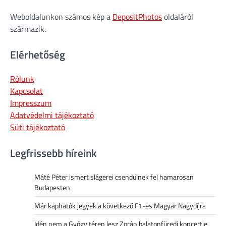
Weboldalunkon számos kép a
DepositPhotos
oldaláról
származik.
Elérhetőség
Rólunk
Kapcsolat
Impresszum
Adatvédelmi tájékoztató
Süti tájékoztató
Legfrissebb híreink
Máté Péter ismert slágerei csendülnek fel hamarosan
Budapesten
Már kaphatók jegyek a következő F1-es Magyar Nagydíjra
Idén nem a Gyógy téren lesz Zorán balatonfüredi koncertje