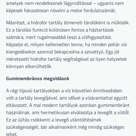
amelyek nem rendelkeznek lágyindítással – ugyanis nem
képesek fokozatosan növelni a motor fordulatszámát.
Másrészt, a hidrofor tartály átmeneti tárolóként is működik.
Ez a tárolási funkció különösen fontos a háztartások
számára, mert rugalmasabbá teszi a vízfogyasztást.
Képzelje el, milyen kellemetlen lenne, ha minden pohár víz
kiengedésekor azonnal bekapcsolna a szivattyú. Egy jól
méretezett hidrofor tartály segítségével az ilyen helyzetek
könnyen elkerülhetők.
Gumimembrános megoldások
A régi típusú tartályokban a víz közvetlen érintkezésben
volt a tartály levegőjével, ami idővel a vízáramlattal együtt
eltávozott. A mai modern tartályok azonban gumimembránt
használnak, ami hermetikusan elválasztja a levegőt a víztől.
Ez az újítás csökkenti a levegő utántöltésének
szükségességét, bár alkalmanként még mindig szükséges
lehet.