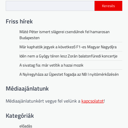
Keresés
Friss hírek
Máté Péter ismert slágerei csendülnek fel hamarosan
Budapesten
Már kaphatók jegyek a következő F1-es Magyar Nagydíjra
Idén nem a Gyógy téren lesz Zorán balatonfüredi koncertje
A sivatag fia: már vetítik a hazai mozik
A Nyíregyháza az Újpestet fogadja az NB I nyitómérkőzésén
Médiaajánlatunk
Médiaajánlatunkért vegye fel velünk a
kapcsolatot
!
Kategóriák
előadás