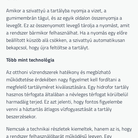
Amikor a szivattyú a tartályba nyomja a vizet, a
gumimembrán tágul, és az egyik oldalon összenyomja a
levegőt. Ez az összenyomott levegő tárolja a nyomást, amit
a rendszer bármikor felhasználhat. Ha a nyomás egy előre
beállított küszöb alá csökken, a szivattyú automatikusan
bekapcsol, hogy újra feltöltse a tartályt.
Több mint technológia
Az otthoni vízrendszerek hatékony és megbízható
működtetése érdekében nagy figyelmet kell fordítani a
megfelelő tartályméret kiválasztására. Egy hidrofor tartály
hasznos térfogata általában a névleges térfogat körülbelül
harmadáig terjed. Ez azt jelenti, hogy fontos figyelembe
venni a háztartás átlagos vízfogyasztását a tartály
beszerzésekor.
Nemcsak a technikai részletek kiemeltek, hanem az is, hogy
a rendszer felhasználóbarát működésű legyen. Egy