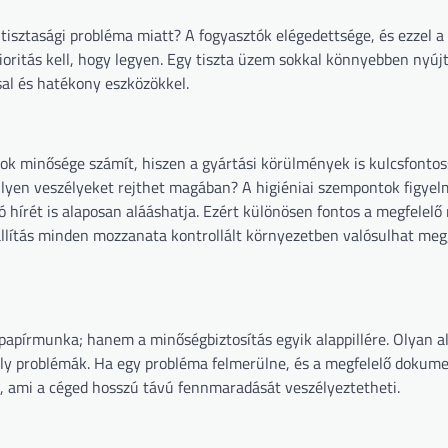
tisztasági probléma miatt? A fogyasztók elégedettsége, és ezzel a
oritás kell, hogy legyen. Egy tiszta üzem sokkal könnyebben nyújt
al és hatékony eszközökkel.
ok minősége számít, hiszen a gyártási körülmények is kulcsfonto
ilyen veszélyeket rejthet magában? A higiéniai szempontok figyel
 hírét is alaposan alááshatja. Ezért különösen fontos a megfelelő
llítás minden mozzanata kontrollált környezetben valósulhat meg,
apírmunka; hanem a minőségbiztosítás egyik alappillére. Olyan a
oly problémák. Ha egy probléma felmerülne, és a megfelelő dokum
, ami a céged hosszú távú fennmaradását veszélyeztetheti.