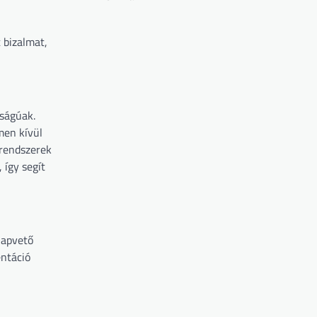
 bizalmat,
sságúak.
men kívül
 rendszerek
 így segít
lapvető
entáció