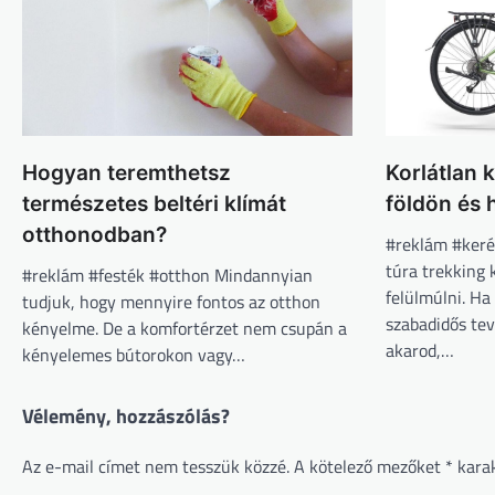
Hogyan teremthetsz
Korlátlan 
természetes beltéri klímát
földön és
otthonodban?
#reklám #keré
túra trekking
#reklám #festék #otthon Mindannyian
felülmúlni. Ha
tudjuk, hogy mennyire fontos az otthon
szabadidős te
kényelme. De a komfortérzet nem csupán a
akarod,…
kényelemes bútorokon vagy…
Vélemény, hozzászólás?
Az e-mail címet nem tesszük közzé.
A kötelező mezőket
*
karak