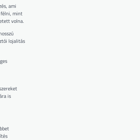
zés, ami
félni, mint
etett volna.
 hosszú
ói lojalitás
eges
szereket
ra is
öbbet
ítés