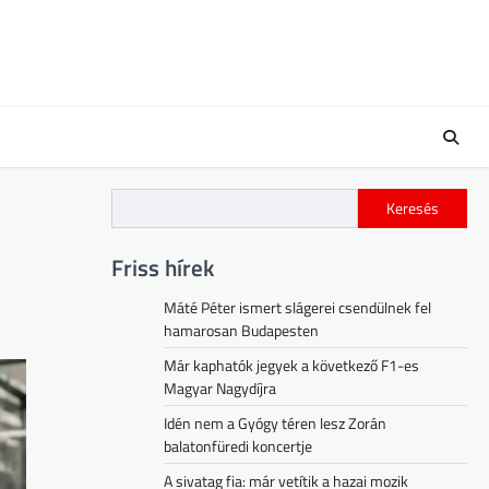
Keresés
Friss hírek
Máté Péter ismert slágerei csendülnek fel
hamarosan Budapesten
Már kaphatók jegyek a következő F1-es
Magyar Nagydíjra
Idén nem a Gyógy téren lesz Zorán
balatonfüredi koncertje
A sivatag fia: már vetítik a hazai mozik