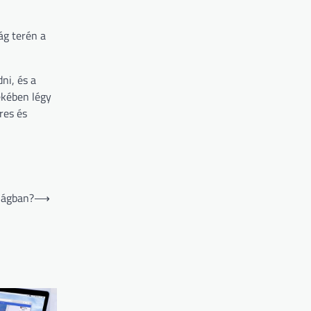
ág terén a
ni, és a
ekében légy
res és
lágban?
⟶