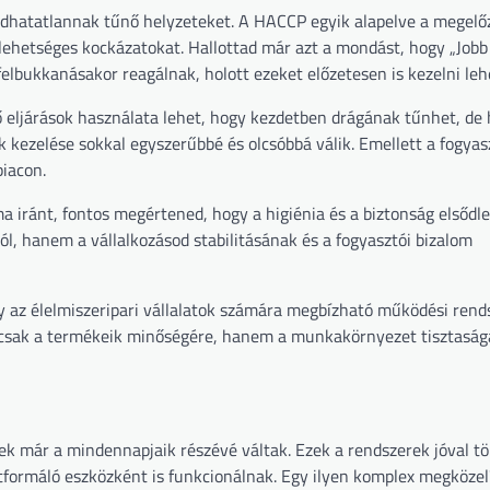
ldhatatlannak tűnő helyzeteket. A HACCP egyik alapelve a megelő
lehetséges kockázatokat. Hallottad már azt a mondást, hogy „Jobb 
elbukkanásakor reagálnak, holott ezeket előzetesen is kezelni leh
ő eljárások használata lehet, hogy kezdetben drágának tűnhet, de
 kezelése sokkal egyszerűbbé és olcsóbbá válik. Emellett a fogyaszt
piacon.
a iránt, fontos megértened, hogy a higiénia és a biztonság elsődl
l, hanem a vállalkozásod stabilitásának és a fogyasztói bizalom
y az élelmiszeripari vállalatok számára megbízható működési rend
e csak a termékeik minőségére, hanem a munkakörnyezet tisztaságá
 már a mindennapjaik részévé váltak. Ezek a rendszerek jóval t
tformáló eszközként is funkcionálnak. Egy ilyen komplex megközel