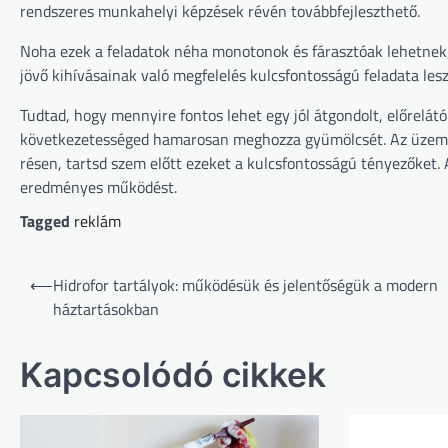
rendszeres munkahelyi képzések révén továbbfejleszthető.
Noha ezek a feladatok néha monotonok és fárasztóak lehetnek,
jövő kihívásainak való megfelelés kulcsfontosságú feladata les
Tudtad, hogy mennyire fontos lehet egy jól átgondolt, előrelá
következetességed hamarosan meghozza gyümölcsét. Az üzem d
résen, tartsd szem előtt ezeket a kulcsfontosságú tényezőket. 
eredményes működést.
Tagged
reklám
Bejegyzés
⟵
Hidrofor tartályok: működésük és jelentőségük a modern
navigáció
háztartásokban
Kapcsolódó cikkek