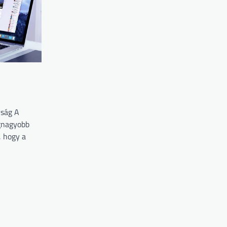
yság A
gnagyobb
, hogy a