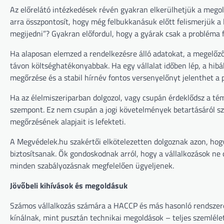
Az előrelátó intézkedések révén gyakran elkerülhetjük a mego
arra összpontosít, hogy még felbukkanásuk előtt felismerjük a 
megijedni”? Gyakran előfordul, hogy a gyárak csak a probléma f
Ha alaposan elemzed a rendelkezésre álló adatokat, a megelőz
távon költséghatékonyabbak. Ha egy vállalat időben lép, a hibák
megőrzése és a stabil hírnév fontos versenyelőnyt jelenthet a 
Ha az élelmiszeriparban dolgozol, vagy csupán érdeklődsz a tém
szempont. Ez nem csupán a jogi követelmények betartásáról szó
megőrzésének alapjait is lefekteti.
A Megvédelek.hu szakértői elkötelezetten dolgoznak azon, hog
biztosítsanak. Ők gondoskodnak arról, hogy a vállalkozások n
minden szabályozásnak megfelelően ügyeljenek.
Jövőbeli kihívások és megoldásuk
Számos vállalkozás számára a HACCP és más hasonló rendszerek
kínálnak, mint pusztán technikai megoldások – teljes szemléle