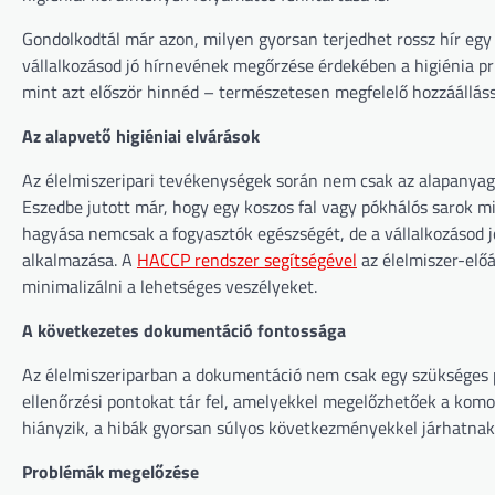
Gondolkodtál már azon, milyen gyorsan terjedhet rossz hír egy 
vállalkozásod jó hírnevének megőrzése érdekében a higiénia pri
mint azt először hinnéd – természetesen megfelelő hozzáálláss
Az alapvető higiéniai elvárások
Az élelmiszeripari tevékenységek során nem csak az alapanyag
Eszedbe jutott már, hogy egy koszos fal vagy pókhálós sarok m
hagyása nemcsak a fogyasztók egészségét, de a vállalkozásod jó
alkalmazása. A
HACCP rendszer segítségével
az élelmiszer-előá
minimalizálni a lehetséges veszélyeket.
A következetes dokumentáció fontossága
Az élelmiszeriparban a dokumentáció nem csak egy szükséges p
ellenőrzési pontokat tár fel, amelyekkel megelőzhetőek a kom
hiányzik, a hibák gyorsan súlyos következményekkel járhatnak
Problémák megelőzése