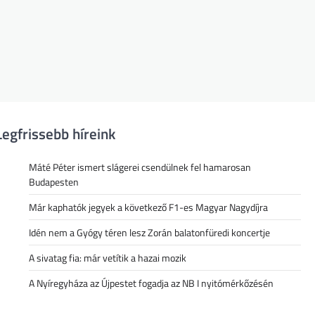
Legfrissebb híreink
Máté Péter ismert slágerei csendülnek fel hamarosan
Budapesten
Már kaphatók jegyek a következő F1-es Magyar Nagydíjra
Idén nem a Gyógy téren lesz Zorán balatonfüredi koncertje
A sivatag fia: már vetítik a hazai mozik
A Nyíregyháza az Újpestet fogadja az NB I nyitómérkőzésén