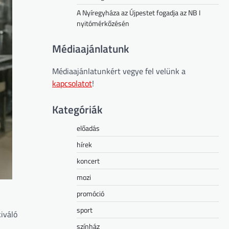
A Nyíregyháza az Újpestet fogadja az NB I
nyitómérkőzésén
Médiaajánlatunk
Médiaajánlatunkért vegye fel velünk a
kapcsolatot
!
Kategóriák
előadás
hírek
koncert
mozi
promóció
sport
iváló
színház