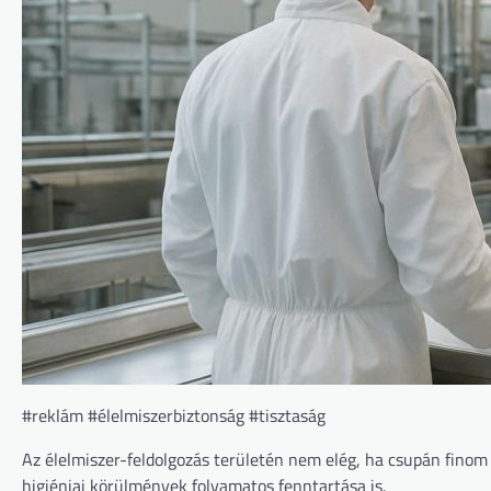
#reklám #élelmiszerbiztonság #tisztaság
Az élelmiszer-feldolgozás területén nem elég, ha csupán finom 
higiéniai körülmények folyamatos fenntartása is.