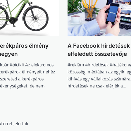
kerékpáros élmény
A Facebook hirdetések
 hegyen
elfeledett összetevője
kpár #bicikli Az elektromos
#reklám #hirdetések #hatékon
 kerékpárok élményeit nehéz
közösségi médiában az egyik le
 szereted a kerékpáros
kihívás egy vállalkozás számára
vékenységeket, de nem
hirdetések ne csak elérjék a…
terrel jelöltük