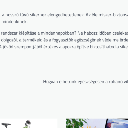
 a hosszú távú sikerhez elengedhetetlenek. Az élelmiszer-biztons
z mindenkinek.
tó rendszer kiépítése a mindennapokban? Ne habozz időben cseleked
olgozói, a termékeid és a fogyasztók egészségének védelme érd
A jövőd szempontjából értékes alapokra építve biztosíthatod a sike
Hogyan élhetünk egészségesen a rohanó vi