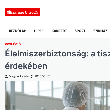
Skip
to
szo, aug 8, 2026
content
KEZDŐLAP
HÍREK
KONCERT
SPORT
SZÍNHÁZ
PROMÓCIÓ
Élelmiszerbiztonság: a tis
érdekében
Magyar Lelátó
2026.05.17.