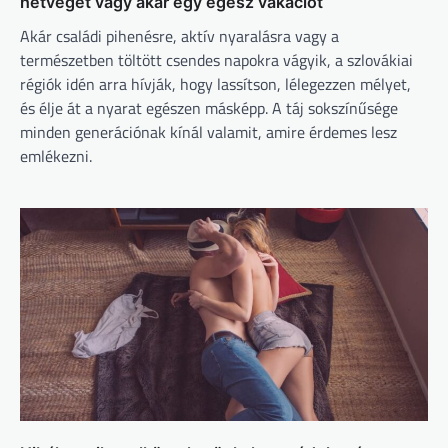
hétvégét vagy akár egy egész vakációt
Akár családi pihenésre, aktív nyaralásra vagy a
természetben töltött csendes napokra vágyik, a szlovákiai
régiók idén arra hívják, hogy lassítson, lélegezzen mélyet,
és élje át a nyarat egészen másképp. A táj sokszínűsége
minden generációnak kínál valamit, amire érdemes lesz
emlékezni.