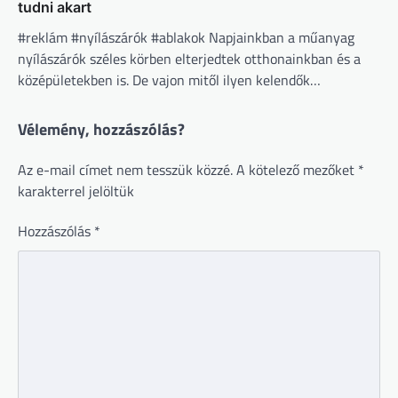
tudni akart
#reklám #nyílászárók #ablakok Napjainkban a műanyag
nyílászárók széles körben elterjedtek otthonainkban és a
középületekben is. De vajon mitől ilyen kelendők…
Vélemény, hozzászólás?
Az e-mail címet nem tesszük közzé.
A kötelező mezőket
*
karakterrel jelöltük
Hozzászólás
*