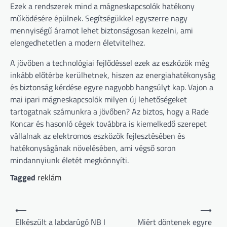
Ezek a rendszerek mind a mágneskapcsolók hatékony
működésére épülnek. Segítségükkel egyszerre nagy
mennyiségű áramot lehet biztonságosan kezelni, ami
elengedhetetlen a modern életvitelhez.
A jövőben a technológiai fejlődéssel ezek az eszközök még
inkább előtérbe kerülhetnek, hiszen az energiahatékonyság
és biztonság kérdése egyre nagyobb hangsúlyt kap. Vajon a
mai ipari mágneskapcsolók milyen új lehetőségeket
tartogatnak számunkra a jövőben? Az biztos, hogy a Rade
Koncar és hasonló cégek továbbra is kiemelkedő szerepet
vállalnak az elektromos eszközök fejlesztésében és
hatékonyságának növelésében, ami végső soron
mindannyiunk életét megkönnyíti.
Tagged
reklám
Bejegyzés
⟵
⟶
navigáció
Elkészült a labdarúgó NB I
Miért döntenek egyre