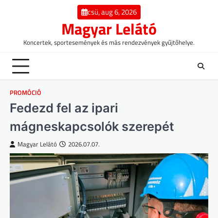
Skip
csü, aug 6, 2026
to
Magyar Lelátó
content
Koncertek, sportesemények és más rendezvények gyűjtőhelye.
PROMÓCIÓ
Fedezd fel az ipari
mágneskapcsolók szerepét
Magyar Lelátó
2026.07.07.