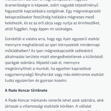
áramerősségre is képesek, ezért nagyobb teljesítményű
fogyasztók kapcsolására szolgálnak. Egy mágneskapcsoló
bekapcsolásakor feszültség hatására mágneses mező
keletkezik, és ez az erő zárja vagy nyitja az érintkezőket,
attól függően, hogy éppen mi szükséges.
Gondoltál-e valaha arra, hogy egy ilyen egyszerű eszköz
mennyire meghatározó az ipari környezetek mindennapi
működésében? Az ipari mágneskapcsolók széleskörű
alkalmazási területe miatt elengedhetetlenek a különböző
iparágak számára. Képzeld csak el, mennyire
megkönnyítheti a munkát, ha egyetlen kapcsolóval
nagymennyiségű fényforrást vagy más elektromos eszközt
tudsz egyszerűen és gyorsan kezelni.
A Rade Koncar története
A Rade Koncar márkanév ismerős lehet azok számára, akik
jártasak a villamossági eszközök körében. A vállalat