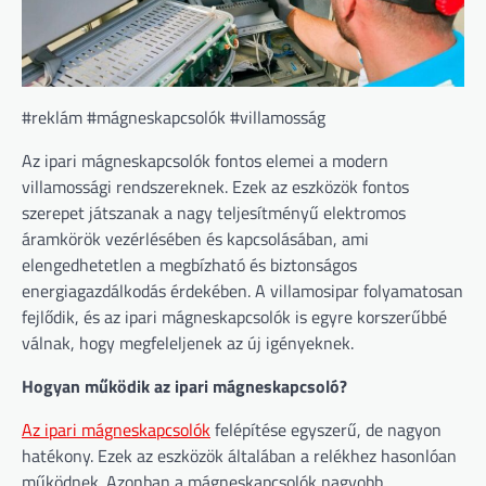
#reklám #mágneskapcsolók #villamosság
Az ipari mágneskapcsolók fontos elemei a modern
villamossági rendszereknek. Ezek az eszközök fontos
szerepet játszanak a nagy teljesítményű elektromos
áramkörök vezérlésében és kapcsolásában, ami
elengedhetetlen a megbízható és biztonságos
energiagazdálkodás érdekében. A villamosipar folyamatosan
fejlődik, és az ipari mágneskapcsolók is egyre korszerűbbé
válnak, hogy megfeleljenek az új igényeknek.
Hogyan működik az ipari mágneskapcsoló?
Az ipari mágneskapcsolók
felépítése egyszerű, de nagyon
hatékony. Ezek az eszközök általában a relékhez hasonlóan
működnek. Azonban a mágneskapcsolók nagyobb