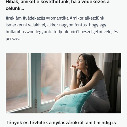
Hibák, amiket elkövethetünk, ha a védekezés a
célunk…
#reklám #védekezés #romantika Amikor elkezdünk
ismerkedni valakivel, akkor nagyon fontos, hogy egy
hullámhosszon legyünk. Tudjunk miről beszélgetni vele, és
persze…
Tények és tévhitek a nyílászárókról, amit mindig is