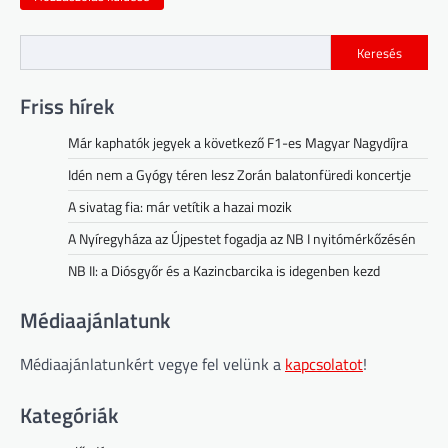
Keresés
Friss hírek
Már kaphatók jegyek a következő F1-es Magyar Nagydíjra
Idén nem a Gyógy téren lesz Zorán balatonfüredi koncertje
A sivatag fia: már vetítik a hazai mozik
A Nyíregyháza az Újpestet fogadja az NB I nyitómérkőzésén
NB II: a Diósgyőr és a Kazincbarcika is idegenben kezd
Médiaajánlatunk
Médiaajánlatunkért vegye fel velünk a
kapcsolatot
!
Kategóriák