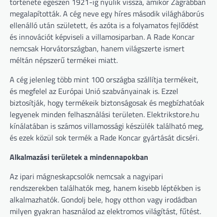
története egészen 1921-ig nyúlik vissza, amikor Zágrábban
megalapították. A cég neve egy híres második világháborús
ellenálló után született, és azóta is a folyamatos fejlődést
és innovációt képviseli a villamosiparban. A Rade Koncar
nemcsak Horvátországban, hanem világszerte ismert
méltán népszerű termékei miatt.
A cég jelenleg több mint 100 országba szállítja termékeit,
és megfelel az Európai Unió szabványainak is. Ezzel
biztosítják, hogy termékeik biztonságosak és megbízhatóak
legyenek minden felhasználási területen. Elektrikstore.hu
kínálatában is számos villamossági készülék található meg,
és ezek közül sok termék a Rade Koncar gyártását dicséri.
Alkalmazási területek a mindennapokban
Az ipari mágneskapcsolók nemcsak a nagyipari
rendszerekben találhatók meg, hanem kisebb léptékben is
alkalmazhatók. Gondolj bele, hogy otthon vagy irodádban
milyen gyakran használod az elektromos világítást, fűtést.