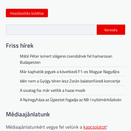
Keresés
Friss hírek
Máté Péter ismert slágerei csendülnek fel hamarosan
Budapesten
Már kaphatók jegyek a következő F1-es Magyar Nagydíjra
Idén nem a Gyógy téren lesz Zorán balatonfüredi koncertje
A sivatag fia: már vetítik a hazai mozik
A Nyíregyháza az Újpestet fogadja az NB I nyitómérkőzésén
Médiaajánlatunk
Médiaajánlatunkért vegye fel velünk a
kapcsolatot
!