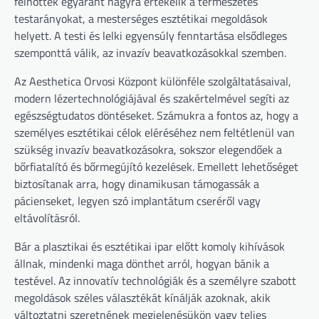
felnőttek egyaránt nagyra értékelik a természetes
testarányokat, a mesterséges esztétikai megoldások
helyett. A testi és lelki egyensúly fenntartása elsődleges
szemponttá válik, az invazív beavatkozásokkal szemben.
Az Aesthetica Orvosi Központ különféle szolgáltatásaival,
modern lézertechnológiájával és szakértelmével segíti az
egészségtudatos döntéseket. Számukra a fontos az, hogy a
személyes esztétikai célok eléréséhez nem feltétlenül van
szükség invazív beavatkozásokra, sokszor elegendőek a
bőrfiatalító és bőrmegújító kezelések. Emellett lehetőséget
biztosítanak arra, hogy dinamikusan támogassák a
pácienseket, legyen szó implantátum cseréről vagy
eltávolításról.
Bár a plasztikai és esztétikai ipar előtt komoly kihívások
állnak, mindenki maga dönthet arról, hogyan bánik a
testével. Az innovatív technológiák és a személyre szabott
megoldások széles választékát kínálják azoknak, akik
változtatni szeretnének megjelenésükön vagy teljes