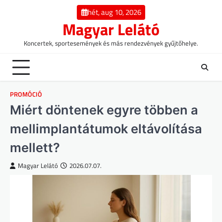
Skip
hét, aug 10, 2026
to
Magyar Lelátó
content
Koncertek, sportesemények és más rendezvények gyűjtőhelye.
PROMÓCIÓ
Miért döntenek egyre többen a
mellimplantátumok eltávolítása
mellett?
Magyar Lelátó
2026.07.07.