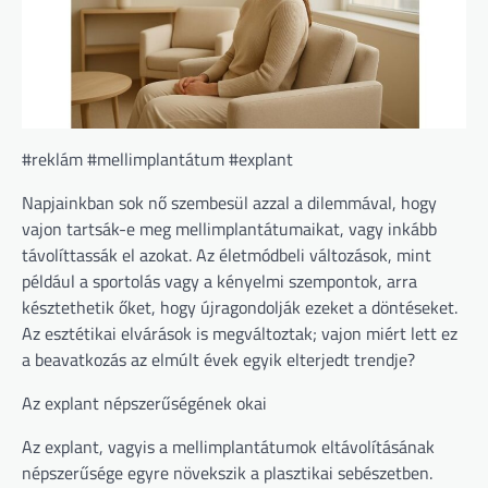
#reklám #mellimplantátum #explant
Napjainkban sok nő szembesül azzal a dilemmával, hogy
vajon tartsák-e meg mellimplantátumaikat, vagy inkább
távolíttassák el azokat. Az életmódbeli változások, mint
például a sportolás vagy a kényelmi szempontok, arra
késztethetik őket, hogy újragondolják ezeket a döntéseket.
Az esztétikai elvárások is megváltoztak; vajon miért lett ez
a beavatkozás az elmúlt évek egyik elterjedt trendje?
Az explant népszerűségének okai
Az explant, vagyis a mellimplantátumok eltávolításának
népszerűsége egyre növekszik a plasztikai sebészetben.