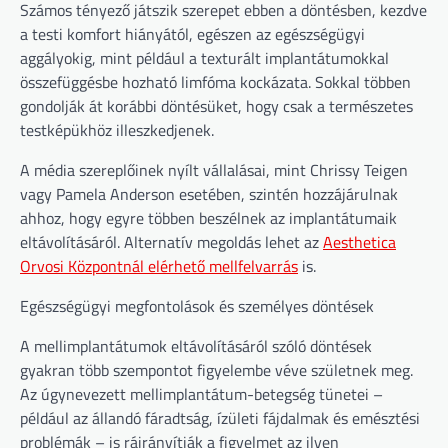
Számos tényező játszik szerepet ebben a döntésben, kezdve
a testi komfort hiányától, egészen az egészségügyi
aggályokig, mint például a texturált implantátumokkal
összefüggésbe hozható limfóma kockázata. Sokkal többen
gondolják át korábbi döntésüket, hogy csak a természetes
testképükhöz illeszkedjenek.
A média szereplőinek nyílt vállalásai, mint Chrissy Teigen
vagy Pamela Anderson esetében, szintén hozzájárulnak
ahhoz, hogy egyre többen beszélnek az implantátumaik
eltávolításáról. Alternatív megoldás lehet az
Aesthetica
Orvosi Központnál elérhető mellfelvarrás
is.
Egészségügyi megfontolások és személyes döntések
A mellimplantátumok eltávolításáról szóló döntések
gyakran több szempontot figyelembe véve születnek meg.
Az úgynevezett mellimplantátum-betegség tünetei –
például az állandó fáradtság, ízületi fájdalmak és emésztési
problémák – is ráirányítják a figyelmet az ilyen