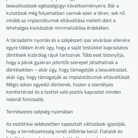
beavatkozások egészségügyi következményeire. Bár a
kutatások még folyamatban vannak ezen a téren, sok nő
inkább az implantátumok eltávolítása mellett dönt a
lehetséges kockázatok minimalizálása érdekében.
A társadalmi nyomás és a szépészeti ipar elvárásai ellenére
egyre többen érzik úgy, hogy a saját testükkel kapcsolatos
döntéseik kizárólag rájuk tartoznak. Több eset bizonyítja,
hogy a párok gyakran jelentős szerepet játszhatnak a
döntésekben – akár úgy, hogy támogatják a beavatkozást,
akár úgy, hogy támogatják az implatatátumok eltávolítását.
Mégis sokan egyedül döntenek, hiszen a személyes
komfortérzet és a testtel való pozitív kapcsolat minden
másnál fontosabb.
Természetes szépség nyomában
Az esztétikai sebészetben tapasztalt változások igazolják,
hogy a természetesség ismét előtérbe kerül. Fiatalok és