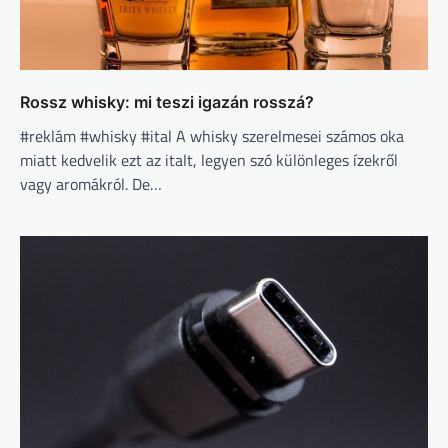
Rossz whisky: mi teszi igazán rosszá?
#reklám #whisky #ital A whisky szerelmesei számos oka
miatt kedvelik ezt az italt, legyen szó különleges ízekről
vagy aromákról. De…