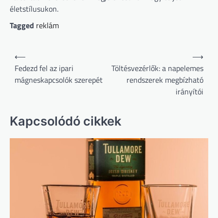
életstílusukon.
Tagged
reklám
Bejegyzés
⟵
⟶
navigáció
Fedezd fel az ipari
Töltésvezérlők: a napelemes
mágneskapcsolók szerepét
rendszerek megbízható
irányítói
Kapcsolódó cikkek