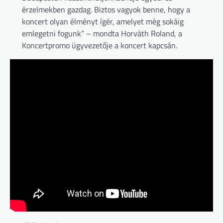
érzelmekben gazdag. Biztos vagyok benne, hogy a
koncert olyan élményt ígér, amelyet még sokáig
emlegetni fogunk” – mondta Horváth Roland, a
Koncertpromo ügyvezetője a koncert kapcsán.