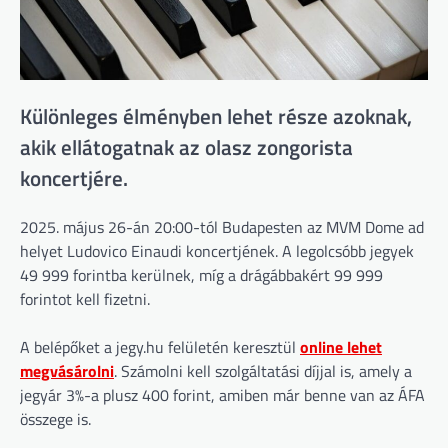
Különleges élményben lehet része azoknak,
akik ellátogatnak az olasz zongorista
koncertjére.
2025. május 26-án 20:00-tól Budapesten az MVM Dome ad
helyet Ludovico Einaudi koncertjének. A legolcsóbb jegyek
49 999 forintba kerülnek, míg a drágábbakért 99 999
forintot kell fizetni.
A belépőket a jegy.hu felületén keresztül
online lehet
megvásárolni
. Számolni kell szolgáltatási díjjal is, amely a
jegyár 3%-a plusz 400 forint, amiben már benne van az ÁFA
összege is.