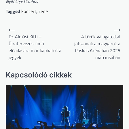
Nyitókép: Pixabay
Tagged
koncert
,
zene
Bejegyzés
⟵
⟶
navigáció
Dr. Almási Kitti –
A török válogatottal
Újratervezés című
játszanak a magyarok a
előadására már kaphatók a
Puskás Arénában 2025
jegyek
márciusában
Kapcsolódó cikkek