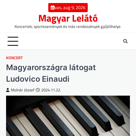
Skip
vas, aug 9, 2026
to
Magyar Lelátó
content
Koncertek, sportesemények és más rendezvények gyűjtőhelye.
KONCERT
Magyarországra látogat
Ludovico Einaudi
Molnár József
2024.11.22.