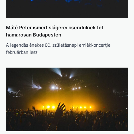
Máté Péter ismert slágerei csendülnek fel
hamarosan Budapesten
A legendás énekes 80. születésnapi emlékkoncertje
februárban lesz.