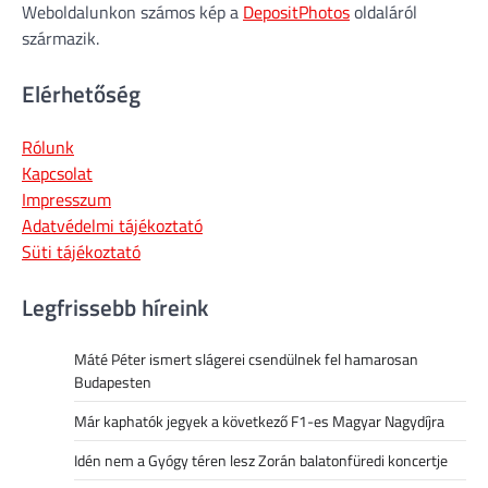
Weboldalunkon számos kép a
DepositPhotos
oldaláról
származik.
Elérhetőség
Rólunk
Kapcsolat
Impresszum
Adatvédelmi tájékoztató
Süti tájékoztató
Legfrissebb híreink
Máté Péter ismert slágerei csendülnek fel hamarosan
Budapesten
Már kaphatók jegyek a következő F1-es Magyar Nagydíjra
Idén nem a Gyógy téren lesz Zorán balatonfüredi koncertje