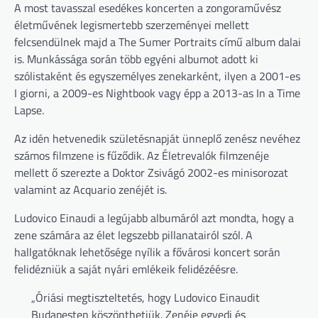
A most tavasszal esedékes koncerten a zongoraművész
életművének legismertebb szerzeményei mellett
felcsendülnek majd a The Sumer Portraits című album dalai
is. Munkássága során több egyéni albumot adott ki
szólistaként és egyszemélyes zenekarként, ilyen a 2001-es
I giorni, a 2009-es Nightbook vagy épp a 2013-as In a Time
Lapse.
Az idén hetvenedik születésnapját ünneplő zenész nevéhez
számos filmzene is fűződik. Az Életrevalók filmzenéje
mellett ő szerezte a Doktor Zsivágó 2002-es minisorozat
valamint az Acquario zenéjét is.
Ludovico Einaudi a legújabb albumáról azt mondta, hogy a
zene számára az élet legszebb pillanatairól szól. A
hallgatóknak lehetősége nyílik a fővárosi koncert során
felidézniük a saját nyári emlékeik felidézéésre.
„Óriási megtiszteltetés, hogy Ludovico Einaudit
Budapesten köszönthetjük. Zenéje egyedi és