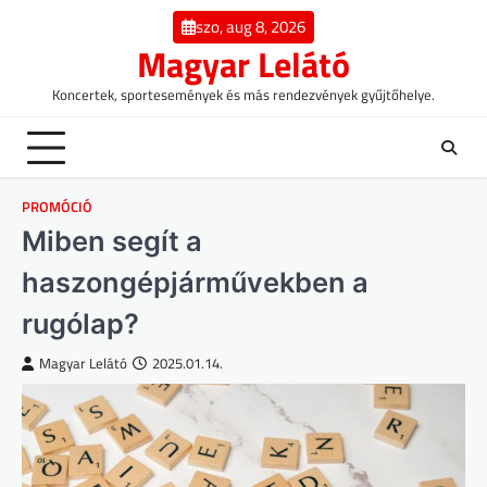
Skip
szo, aug 8, 2026
to
Magyar Lelátó
content
Koncertek, sportesemények és más rendezvények gyűjtőhelye.
PROMÓCIÓ
Miben segít a
haszongépjárművekben a
rugólap?
Magyar Lelátó
2025.01.14.