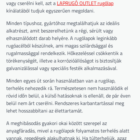
vagy cserélni kell, azt a
LAPRUGÓ OUTLET rugólap
kínálatából tudjuk egyszerűen megoldani.
Minden típushoz, gyártóhoz megtalálhatjuk az ideális
alkatrészt, amit beszerelhetünk a régi, sérült vagy
elhasználódott darab helyére. A rugólapok leginkább
rugóacélból készülnek, ami magas szilárdsággal és
rugalmassággal rendelkezik. Hőkezeléssel csökkentik a
törékenységét, illetve a korrózióállóságot is biztosítják
galvanizálással vagy speciális festék alkalmazásával.
Minden egyes út során használatban van a rugólap,
terhelés nehezedik rá. Természetesen nem használódik el
rövid időn belül, a külső hatásoknak is ellenáll, de pár éven
belül nem árt cserélni. Rendszeres karbantartással meg
lehet hosszabbítani az élettartamát.
A meghibásodás gyakori okai között szerepel az
anyagfáradás, mivel a rugólapok folyamatos terhelés alatt
vannak, repedések alakulhatnak ki. Ha túlterheljük, azaz