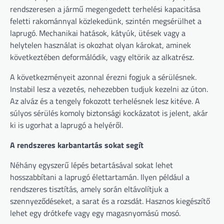
rendszeresen a jármű megengedett terhelési kapacitása
feletti rakománnyal közlekedünk, szintén megsérülhet a
laprugó. Mechanikai hatások, kátyúk, ütések vagy a
helytelen használat is okozhat olyan károkat, aminek
következtében deformálódik, vagy eltörik az alkatrész.
A következményeit azonnal érezni fogjuk a sérülésnek.
Instabil lesz a vezetés, nehezebben tudjuk kezelni az úton.
Az alváz és a tengely fokozott terhelésnek lesz kitéve. A
súlyos sérülés komoly biztonsági kockázatot is jelent, akár
ki is ugorhat a laprugó a helyéről.
A rendszeres karbantartás sokat segít
Néhány egyszerű lépés betartásával sokat lehet
hosszabbítani a laprugó élettartamán. Ilyen például a
rendszeres tisztítás, amely során eltávolítjuk a
szennyeződéseket, a sarat és a rozsdát. Hasznos kiegészítő
lehet egy drótkefe vagy egy magasnyomású mosó.