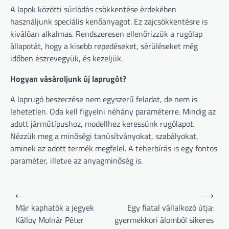
A lapok közötti súrlódás csökkentése érdekében
használjunk speciális kenőanyagot. Ez zajcsökkentésre is
kiválóan alkalmas. Rendszeresen ellenőrizzük a rugólap
állapotát, hogy a kisebb repedéseket, sérüléseket még
időben észrevegyük, és kezeljük.
Hogyan vásároljunk új laprugót?
A laprugó beszerzése nem egyszerű feladat, de nem is
lehetetlen. Oda kell figyelni néhány paraméterre. Mindig az
adott járműtípushoz, modellhez keressünk rugólapot.
Nézzük meg a minőségi tanúsítványokat, szabályokat,
aminek az adott termék megfelel. A teherbírás is egy fontos
paraméter, illetve az anyagminőség is.
Bejegyzés
⟵
⟶
navigáció
Már kaphatók a jegyek
Egy fiatal vállalkozó útja:
Kálloy Molnár Péter
gyermekkori álomból sikeres