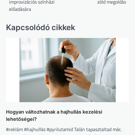
improvizációs színházi
zöld megoldás
előadására
Kapcsolódó cikkek
Hogyan változhatnak a hajhullás kezelési
lehetőségei?
#reklám #hajhullás #pyrilutamid Talán tapasztaltad már,