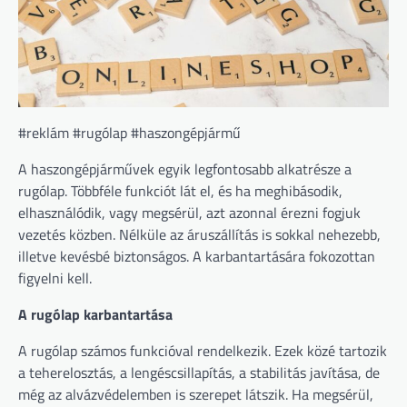
#reklám #rugólap #haszongépjármű
A haszongépjárművek egyik legfontosabb alkatrésze a
rugólap. Többféle funkciót lát el, és ha meghibásodik,
elhasználódik, vagy megsérül, azt azonnal érezni fogjuk
vezetés közben. Nélküle az áruszállítás is sokkal nehezebb,
illetve kevésbé biztonságos. A karbantartására fokozottan
figyelni kell.
A rugólap karbantartása
A rugólap számos funkcióval rendelkezik. Ezek közé tartozik
a teherelosztás, a lengéscsillapítás, a stabilitás javítása, de
még az alvázvédelemben is szerepet látszik. Ha megsérül,