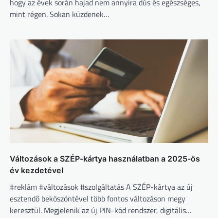
hogy az évek során hajad nem annyira dús és egészséges,
mint régen. Sokan küzdenek…
Változások a SZÉP-kártya használatban a 2025-ös
év kezdetével
#reklám #változások #szolgáltatás A SZÉP-kártya az új
esztendő beköszöntével több fontos változáson megy
keresztül. Megjelenik az új PIN-kód rendszer, digitális…