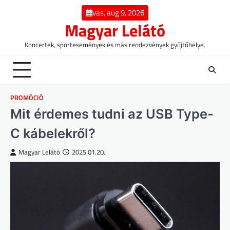
Skip
vas, aug 9, 2026
to
Magyar Lelátó
content
Koncertek, sportesemények és más rendezvények gyűjtőhelye.
PROMÓCIÓ
Mit érdemes tudni az USB Type-
C kábelekről?
Magyar Lelátó
2025.01.20.