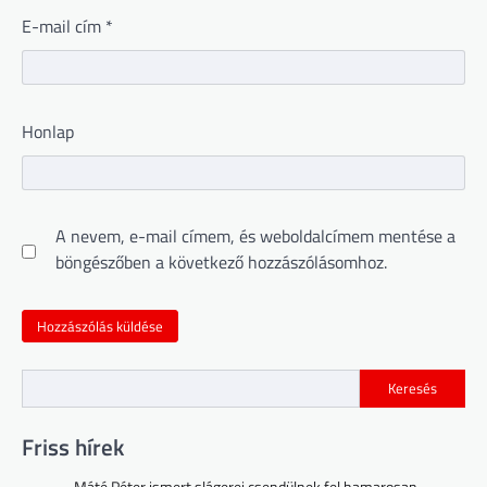
E-mail cím
*
Honlap
A nevem, e-mail címem, és weboldalcímem mentése a
böngészőben a következő hozzászólásomhoz.
Keresés
Friss hírek
Máté Péter ismert slágerei csendülnek fel hamarosan