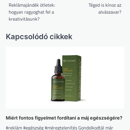
navigáció
Reklámajándék ötletek:
Téged is kínoz az
hogyan ragyoghat fel a
alvászavar?
kreativitásunk?
Kapcsolódó cikkek
Miért fontos figyelmet fordítani a máj egészségére?
#reklám #egészség #méregtelenítés Gondolkodtál már