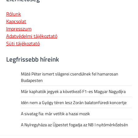
Rólunk
Kapcsolat
Impresszum
Adatvédelmi tájékoztató
Süti tájékoztató
Legfrissebb híreink
Máté Péter ismert slágerei csendülnek fel hamarosan
Budapesten
Már kaphatók jegyek a következő F1-es Magyar Nagydíjra
Idén nem a Gyógy téren lesz Zorán balatonfüredi koncertje
A sivatag fia: már vetítik a hazai mozik
A Nyíregyháza az Újpestet fogadja az NB I nyitómérkőzésén