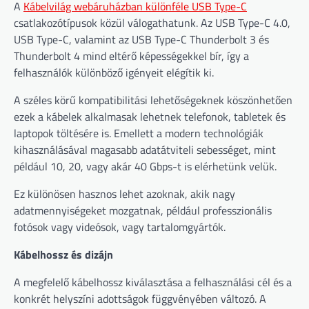
A
Kábelvilág webáruházban különféle USB Type-C
csatlakozótípusok közül válogathatunk. Az USB Type-C 4.0,
USB Type-C, valamint az USB Type-C Thunderbolt 3 és
Thunderbolt 4 mind eltérő képességekkel bír, így a
felhasználók különböző igényeit elégítik ki.
A széles körű kompatibilitási lehetőségeknek köszönhetően
ezek a kábelek alkalmasak lehetnek telefonok, tabletek és
laptopok töltésére is. Emellett a modern technológiák
kihasználásával magasabb adatátviteli sebességet, mint
például 10, 20, vagy akár 40 Gbps-t is elérhetünk velük.
Ez különösen hasznos lehet azoknak, akik nagy
adatmennyiségeket mozgatnak, például professzionális
fotósok vagy videósok, vagy tartalomgyártók.
Kábelhossz és dizájn
A megfelelő kábelhossz kiválasztása a felhasználási cél és a
konkrét helyszíni adottságok függvényében változó. A