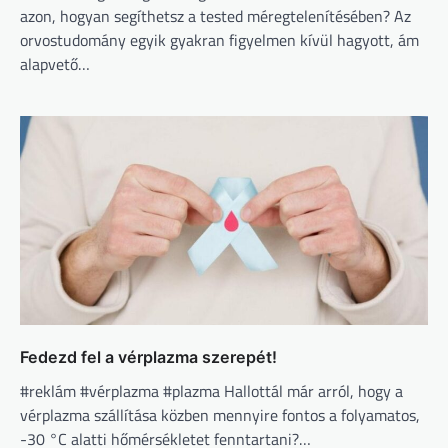
azon, hogyan segíthetsz a tested méregtelenítésében? Az
orvostudomány egyik gyakran figyelmen kívül hagyott, ám
alapvető…
Fedezd fel a vérplazma szerepét!
#reklám #vérplazma #plazma Hallottál már arról, hogy a
vérplazma szállítása közben mennyire fontos a folyamatos,
-30 °C alatti hőmérsékletet fenntartani?…