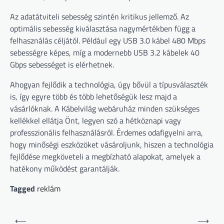
Az adatátviteli sebesség szintén kritikus jellemző. Az
optimális sebesség kiválasztása nagymértékben függ a
felhasználás céljától. Például egy USB 3.0 kábel 480 Mbps
sebességre képes, míg a modernebb USB 3.2 kábelek 40
Gbps sebességet is elérhetnek.
Ahogyan fejlődik a technológia, úgy bővül a típusválaszték
is, így egyre több és több lehetőségük lesz majd a
vásárlóknak. A Kábelvilág webáruház minden szükséges
kellékkel ellátja Önt, legyen szó a hétköznapi vagy
professzionális felhasználásról. Érdemes odafigyelni arra,
hogy minőségi eszközöket vásároljunk, hiszen a technológia
fejlődése megköveteli a megbízható alapokat, amelyek a
hatékony működést garantálják.
Tagged
reklám
Bejegyzés
⟵
⟶