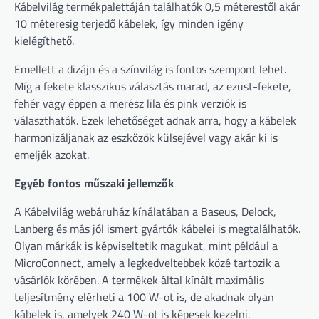
Kábelvilág termékpalettáján találhatók 0,5 méterestől akár
10 méteresig terjedő kábelek, így minden igény
kielégíthető.
Emellett a dizájn és a színvilág is fontos szempont lehet.
Míg a fekete klasszikus választás marad, az ezüst-fekete,
fehér vagy éppen a merész lila és pink verziók is
választhatók. Ezek lehetőséget adnak arra, hogy a kábelek
harmonizáljanak az eszközök külsejével vagy akár ki is
emeljék azokat.
Egyéb fontos műszaki jellemzők
A Kábelvilág webáruház kínálatában a Baseus, Delock,
Lanberg és más jól ismert gyártók kábelei is megtalálhatók.
Olyan márkák is képviseltetik magukat, mint például a
MicroConnect, amely a legkedveltebbek közé tartozik a
vásárlók körében. A termékek által kínált maximális
teljesítmény elérheti a 100 W-ot is, de akadnak olyan
kábelek is, amelyek 240 W-ot is képesek kezelni.