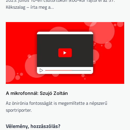
2025. július 10-én csütörtökön 9:00-kor rajtol el az 57.
Kékszalag – írta meg a…
A mikrofonnál: Szujó Zoltán
Az önirónia fontosságát is megemlítette a népszerű
sportriporter.
Vélemény, hozzászólás?