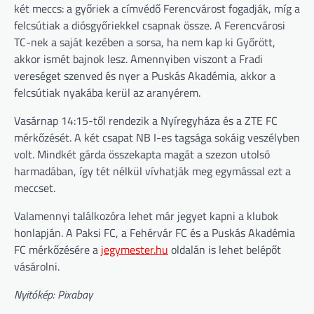
két meccs: a győriek a címvédő Ferencvárost fogadják, míg a
felcsútiak a diósgyőriekkel csapnak össze. A Ferencvárosi
TC-nek a saját kezében a sorsa, ha nem kap ki Győrött,
akkor ismét bajnok lesz. Amennyiben viszont a Fradi
vereséget szenved és nyer a Puskás Akadémia, akkor a
felcsútiak nyakába kerül az aranyérem.
Vasárnap 14:15-től rendezik a Nyíregyháza és a ZTE FC
mérkőzését. A két csapat NB I-es tagsága sokáig veszélyben
volt. Mindkét gárda összekapta magát a szezon utolsó
harmadában, így tét nélkül vívhatják meg egymással ezt a
meccset.
Valamennyi találkozóra lehet már jegyet kapni a klubok
honlapján. A Paksi FC, a Fehérvár FC és a Puskás Akadémia
FC mérkőzésére a
jegymester.hu
oldalán is lehet belépőt
vásárolni.
Nyitókép: Pixabay