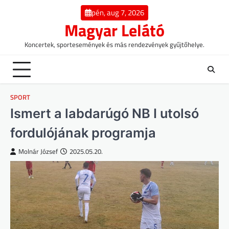
Skip
pén, aug 7, 2026
to
Magyar Lelátó
content
Koncertek, sportesemények és más rendezvények gyűjtőhelye.
SPORT
Ismert a labdarúgó NB I utolsó
fordulójának programja
Molnár József
2025.05.20.