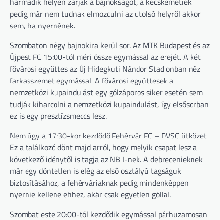
harmadik helyen zárják a bajnokságot, a kecskemétiek
pedig már nem tudnak elmozdulni az utolsó helyről akkor
sem, ha nyernének.
Szombaton négy bajnokira kerül sor. Az MTK Budapest és az
Újpest FC 15:00-tól méri össze egymással az erejét. A két
fővárosi együttes az Új Hidegkuti Nándor Stadionban néz
farkasszemet egymással. A fővárosi együttesek a
nemzetközi kupaindulást egy gólzáporos siker esetén sem
tudják kiharcolni a nemzetközi kupaindulást, így elsősorban
ez is egy presztízsmeccs lesz.
Nem úgy a 17:30-kor kezdődő Fehérvár FC – DVSC ütközet.
Ez a találkozó dönt majd arról, hogy melyik csapat lesz a
következő idénytől is tagja az NB I-nek. A debrecenieknek
már egy döntetlen is elég az első osztályú tagságuk
biztosításához, a fehérváriaknak pedig mindenképpen
nyernie kellene ehhez, akár csak egyetlen góllal.
Szombat este 20:00-tól kezdődik egymással párhuzamosan