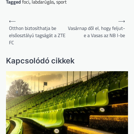
Tagged
foci
,
labdarúgás
,
sport
Bejegyzés
⟵
⟶
navigáció
Otthon biztosíthatja be
Vasárnap dől el, hogy feljut-
elsőosztályú tagságát a ZTE
e a Vasas az NB I-be
FC
Kapcsolódó cikkek