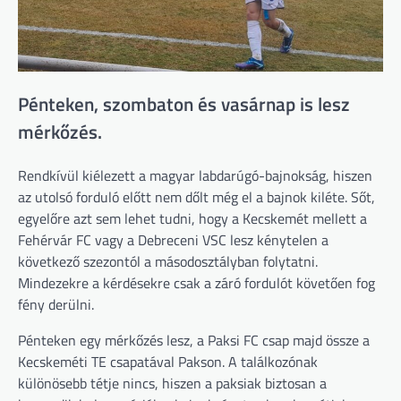
Pénteken, szombaton és vasárnap is lesz
mérkőzés.
Rendkívül kiélezett a magyar labdarúgó-bajnokság, hiszen
az utolsó forduló előtt nem dőlt még el a bajnok kiléte. Sőt,
egyelőre azt sem lehet tudni, hogy a Kecskemét mellett a
Fehérvár FC vagy a Debreceni VSC lesz kénytelen a
következő szezontól a másodosztályban folytatni.
Mindezekre a kérdésekre csak a záró fordulót követően fog
fény derülni.
Pénteken egy mérkőzés lesz, a Paksi FC csap majd össze a
Kecskeméti TE csapatával Pakson. A találkozónak
különösebb tétje nincs, hiszen a paksiak biztosan a