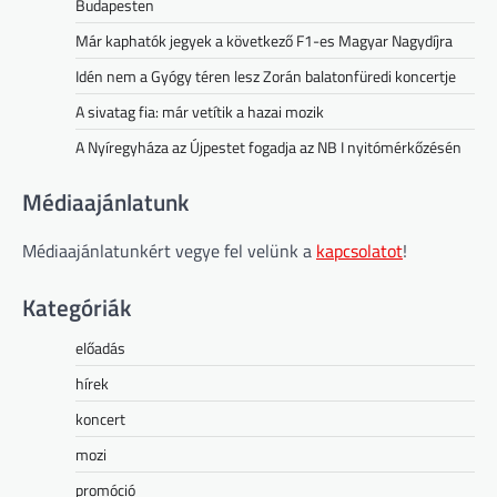
Budapesten
Már kaphatók jegyek a következő F1-es Magyar Nagydíjra
Idén nem a Gyógy téren lesz Zorán balatonfüredi koncertje
A sivatag fia: már vetítik a hazai mozik
A Nyíregyháza az Újpestet fogadja az NB I nyitómérkőzésén
Médiaajánlatunk
Médiaajánlatunkért vegye fel velünk a
kapcsolatot
!
Kategóriák
előadás
hírek
koncert
mozi
promóció