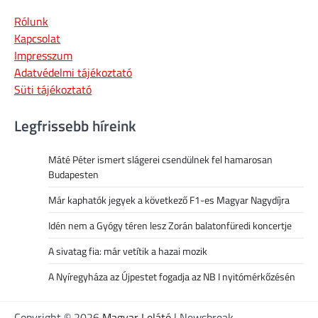
Rólunk
Kapcsolat
Impresszum
Adatvédelmi tájékoztató
Süti tájékoztató
Legfrissebb híreink
Máté Péter ismert slágerei csendülnek fel hamarosan
Budapesten
Már kaphatók jegyek a következő F1-es Magyar Nagydíjra
Idén nem a Gyógy téren lesz Zorán balatonfüredi koncertje
A sivatag fia: már vetítik a hazai mozik
A Nyíregyháza az Újpestet fogadja az NB I nyitómérkőzésén
Copyright © 2026
Magyar Lelátó
| Newsbreak