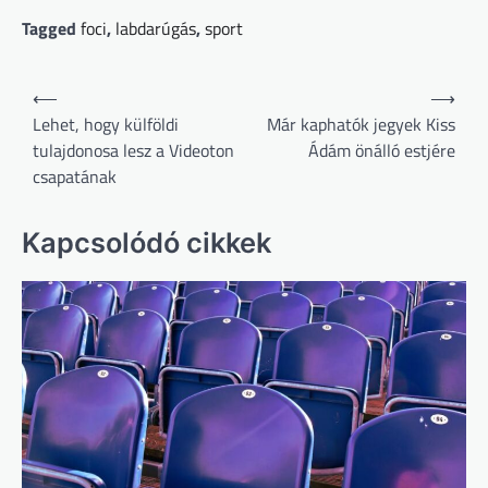
Tagged
foci
,
labdarúgás
,
sport
Bejegyzés
⟵
⟶
navigáció
Lehet, hogy külföldi
Már kaphatók jegyek Kiss
tulajdonosa lesz a Videoton
Ádám önálló estjére
csapatának
Kapcsolódó cikkek