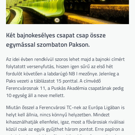
Két bajnokesélyes csapat csap össze
egymással szombaton Pakson.
Az idei évben rendkívül szoros lehet majd a bajnoki címért
folytatott versenyfutás, hiszen igen sűrű az első hét
fordulót követően a labdarúgó NB I mezőnye. Jelenleg a
Paks vezeti a táblázatot 15 ponttal. A címvédő
Ferencvárosnak 11, a Puskás Akadémia csapatának pedig
10 egység áll a neve mellett.
Miután ősszel a Ferencvárosi TC-nek az Európa Ligában is
helyt kell állnia, nincs könnyű helyzetben. Mindezt
kihasználhatják ellenfelei, igaz, most a fővárosiak riválisai
közül csak az egyik gyűjthet három pontot. Erre papíron a