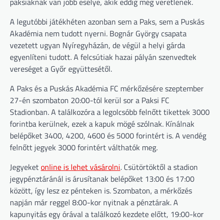
paksiaknak van jobb esélye, akik eddig még veretlenek.
A legutóbbi játékhéten azonban sem a Paks, sem a Puskás
Akadémia nem tudott nyerni. Bognár György csapata
vezetett ugyan Nyíregyházán, de végül a helyi gárda
egyenlíteni tudott. A felcsútiak hazai pályán szenvedtek
vereséget a Győr együttesétől.
A Paks és a Puskás Akadémia FC mérkőzésére szeptember
27-én szombaton 20:00-tól kerül sor a Paksi FC
Stadionban. A találkozóra a legolcsóbb felnőtt tikettek 3000
forintba kerülnek, ezek a kapuk mögé szólnak. Kínálnak
belépőket 3400, 4200, 4600 és 5000 forintért is. A vendég
felnőtt jegyek 3000 forintért válthatók meg.
Jegyeket
online is lehet vásárolni
. Csütörtöktől a stadion
jegypénztáránál is árusítanak belépőket 13:00 és 17:00
között, így lesz ez pénteken is. Szombaton, a mérkőzés
napján már reggel 8:00-kor nyitnak a pénztárak. A
kapunyitás egy órával a találkozó kezdete előtt, 19:00-kor