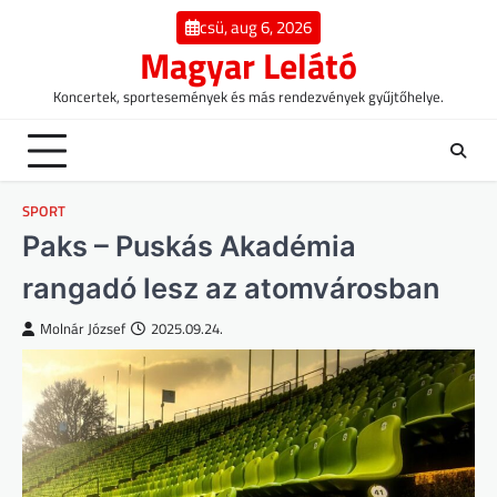
Skip
csü, aug 6, 2026
to
Magyar Lelátó
content
Koncertek, sportesemények és más rendezvények gyűjtőhelye.
SPORT
Paks – Puskás Akadémia
rangadó lesz az atomvárosban
Molnár József
2025.09.24.