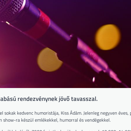
bású rendezvénynek jövő tavasszal.
 sokak kedvenc humoristája, Kiss Ádám. Jelenleg negyven éves, 
n show-ra készül emlékekkel, humorral és vendégekkel.