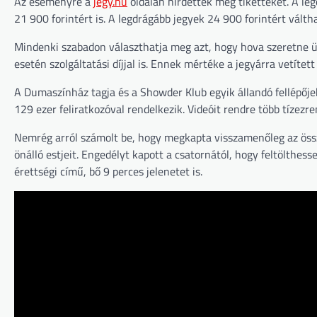
Az eseményre a
jegy.hu
oldalán hirdettek meg tiketteket. A le
21 900 forintért is. A legdrágább jegyek 24 900 forintért válth
Mindenki szabadon választhatja meg azt, hogy hova szeretne ül
esetén szolgáltatási díjjal is. Ennek mértéke a jegyárra vetítet
A Dumaszínház tagja és a Showder Klub egyik állandó fellépőj
129 ezer feliratkozóval rendelkezik. Videóit rendre több tízezr
Nemrég arról számolt be, hogy megkapta visszamenőleg az össze
önálló estjeit. Engedélyt kapott a csatornától, hogy feltölthess
érettségi című, bő 9 perces jelenetet is.