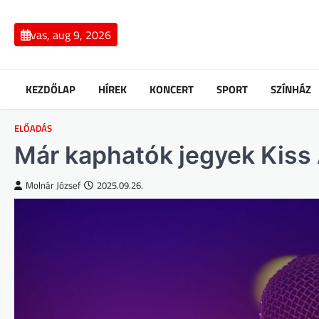
Skip
to
vas, aug 9, 2026
content
KEZDŐLAP
HÍREK
KONCERT
SPORT
SZÍNHÁZ
ELŐADÁS
Már kaphatók jegyek Kiss 
Molnár József
2025.09.26.