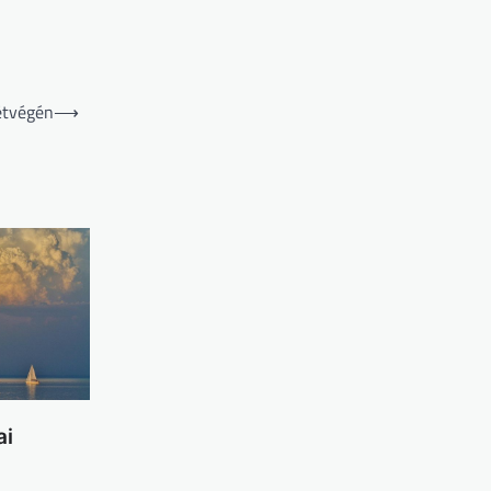
étvégén
⟶
ai