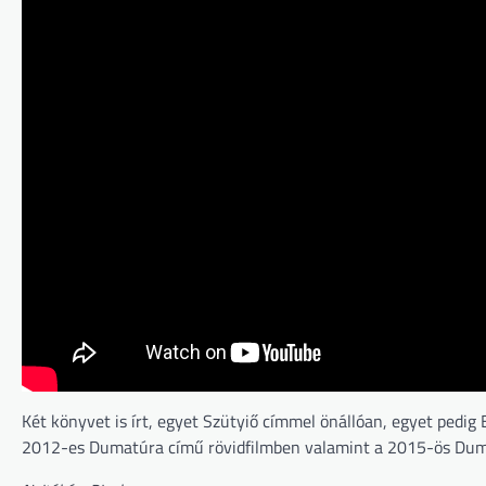
Két könyvet is írt, egyet Szütyiő címmel önállóan, egyet pedig 
2012-es Dumatúra című rövidfilmben valamint a 2015-ös Duma