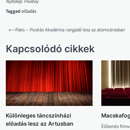
Nyitókép: Pixabay
Tagged
előadás
Bejegyzés
⟵
Paks – Puskás Akadémia rangadó lesz az atomvárosban
navigáció
Kapcsolódó cikkek
Különleges táncszínházi
Macskafogó
előadás lesz az Artusban
Élőzenés filmv