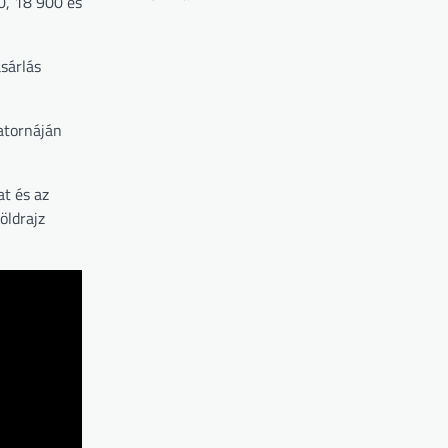
0, 18 900 és
sárlás
atornáján
t és az
öldrajz