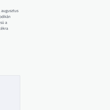
a augusztus
sodikán
sü a
tékra