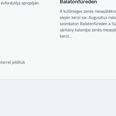
Balatonfüreden
évfordulója apropóján.
A különleges zenés mesejátékr
elején kerül sor. Augusztus má
szombaton Balatonfüreden a Sü
sárkány kalandjai zenés mesejá
kerül…
terrel jelöltük