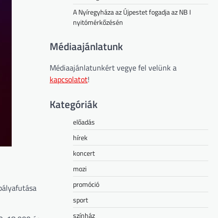
A Nyíregyháza az Újpestet fogadja az NB I
nyitómérkőzésén
Médiaajánlatunk
Médiaajánlatunkért vegye fel velünk a
kapcsolatot
!
Kategóriák
előadás
hírek
koncert
mozi
promóció
pályafutása
sport
színház