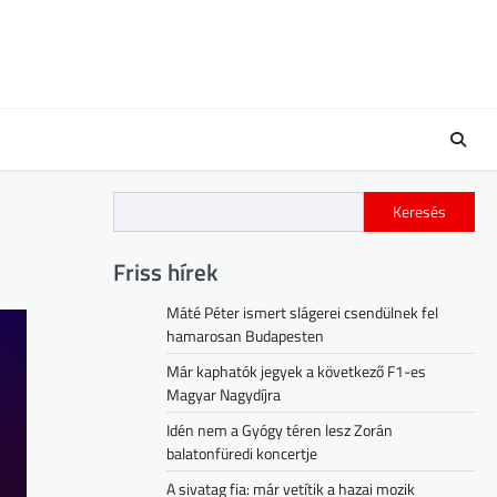
Keresés
Friss hírek
Máté Péter ismert slágerei csendülnek fel
hamarosan Budapesten
Már kaphatók jegyek a következő F1-es
Magyar Nagydíjra
Idén nem a Gyógy téren lesz Zorán
balatonfüredi koncertje
A sivatag fia: már vetítik a hazai mozik