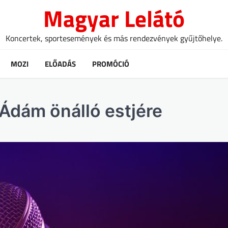
Magyar Lelátó
Koncertek, sportesemények és más rendezvények gyűjtőhelye.
MOZI
ELŐADÁS
PROMÓCIÓ
Ádám önálló estjére