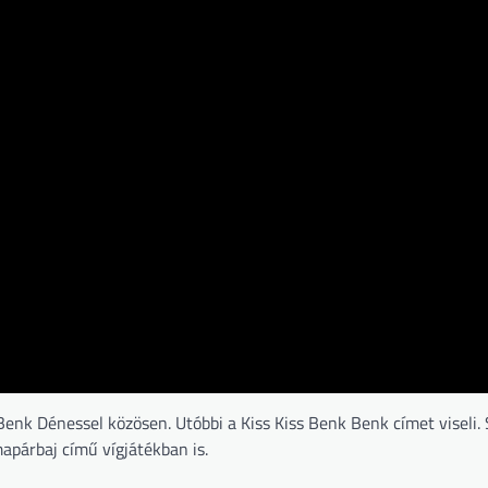
Benk Dénessel közösen. Utóbbi a Kiss Kiss Benk Benk címet viseli. 
párbaj című vígjátékban is.