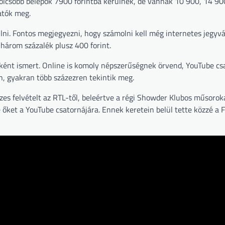
golcsóbb belépők 7900 forintba kerülnek, de vannak 10 900, 14 90
atók meg.
ni. Fontos megjegyezni, hogy számolni kell még internetes jegyvá
t három százalék plusz 400 forint.
eként ismert. Online is komoly népszerűségnek örvend, YouTube cs
en, gyakran több százezren tekintik meg.
s felvételt az RTL-től, beleértve a régi Showder Klubos műsoroka
e őket a YouTube csatornájára. Ennek keretein belül tette közzé a F