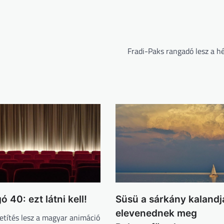
Fradi-Paks rangadó lesz a h
 40: ezt látni kell!
Süsü a sárkány kalandj
elevenednek meg
etítés lesz a magyar animáció