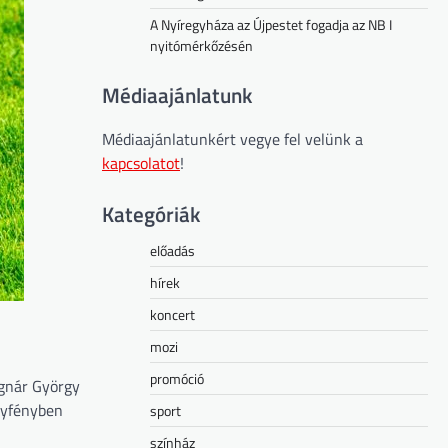
A Nyíregyháza az Újpestet fogadja az NB I
nyitómérkőzésén
Médiaajánlatunk
Médiaajánlatunkért vegye fel velünk a
kapcsolatot
!
Kategóriák
előadás
hírek
koncert
mozi
promóció
ognár György
anyfényben
sport
színház