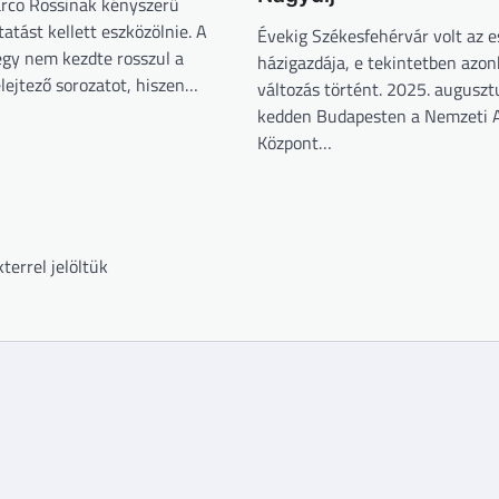
rco Rossinak kényszerű
tatást kellett eszközölnie. A
Évekig Székesfehérvár volt az 
egy nem kezdte rosszul a
házigazdája, e tekintetben azo
elejtező sorozatot, hiszen…
változás történt. 2025. auguszt
kedden Budapesten a Nemzeti A
Központ…
terrel jelöltük