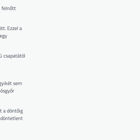
 felnőtt
tt. Ezzel a
 egy
ú csapatától
egyikét sem
iósgyőr
t a döntőig
 döntetlent