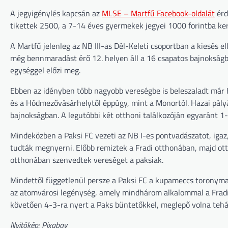
A jegyigénylés kapcsán az
MLSE – Martfű Facebook-oldalát
érd
tikettek 2500, a 7-14 éves gyermekek jegyei 1000 forintba ke
A Martfű jelenleg az NB III-as Dél-Keleti csoportban a kiesés el
még bennmaradást érő 12. helyen áll a 16 csapatos bajnokságb
egységgel előzi meg.
Ebben az idényben több nagyobb vereségbe is beleszaladt már 
és a Hódmezővásárhelytől éppúgy, mint a Monortól. Hazai pályán
bajnokságban. A legutóbbi két otthoni találkozóján egyaránt 1
Mindeközben a Paksi FC vezeti az NB I-es pontvadászatot, igaz
tudták megnyerni. Előbb remiztek a Fradi otthonában, majd ot
otthonában szenvedtek vereséget a paksiak.
Mindettől függetlenül persze a Paksi FC a kupameccs toronymag
az atomvárosi legénység, amely mindhárom alkalommal a Fradi 
követően 4-3-ra nyert a Paks büntetőkkel, meglepő volna tehát
Nyitókép: Pixabay