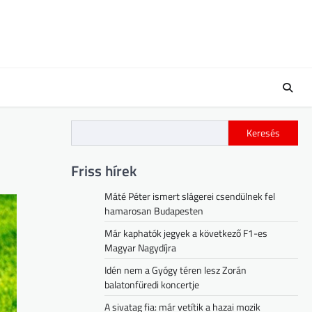
Keresés
Friss hírek
Máté Péter ismert slágerei csendülnek fel
hamarosan Budapesten
Már kaphatók jegyek a következő F1-es
Magyar Nagydíjra
Idén nem a Gyógy téren lesz Zorán
balatonfüredi koncertje
A sivatag fia: már vetítik a hazai mozik