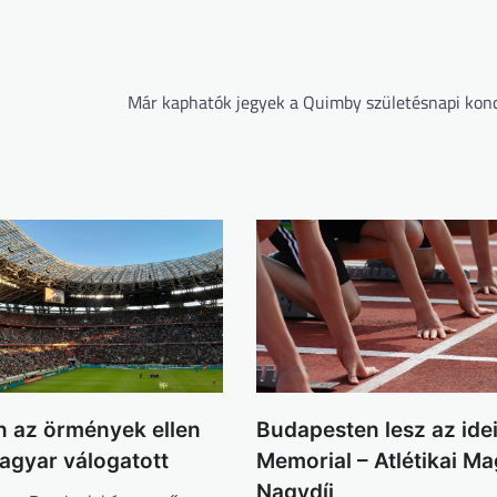
Már kaphatók jegyek a Quimby születésnapi konc
 az örmények ellen
Budapesten lesz az idei
magyar válogatott
Memorial – Atlétikai M
Nagydíj