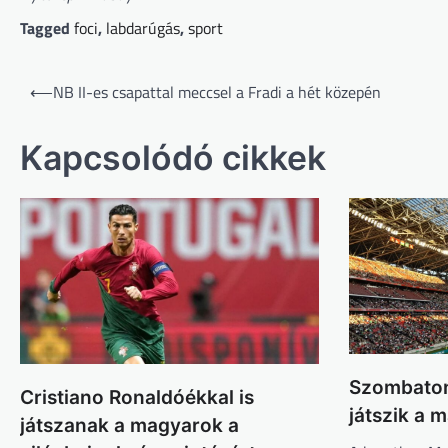
Tagged
foci
,
labdarúgás
,
sport
Bejegyzés
⟵
NB II-es csapattal meccsel a Fradi a hét közepén
navigáció
Kapcsolódó cikkek
Szombaton
Cristiano Ronaldóékkal is
játszik a 
játszanak a magyarok a