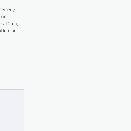
esemény
nban
us 12-én,
tlétikai