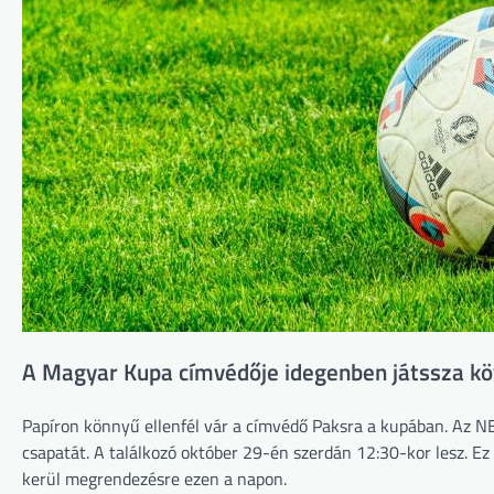
A Magyar Kupa címvédője idegenben játssza k
Papíron könnyű ellenfél vár a címvédő Paksra a kupában. Az NB
csapatát. A találkozó október 29-én szerdán 12:30-kor lesz. Ez
kerül megrendezésre ezen a napon.