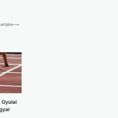
ertjére
⟶
 Gyulai
agyar