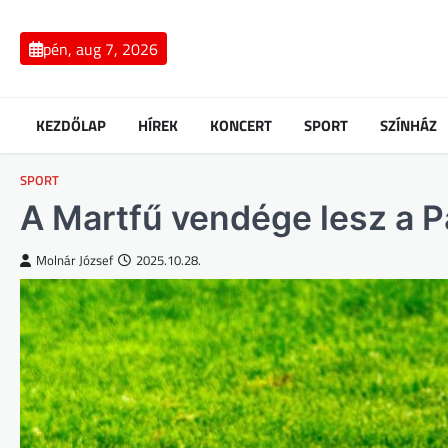
Skip
to
pén, aug 7, 2026
content
KEZDŐLAP
HÍREK
KONCERT
SPORT
SZÍNHÁZ
SPORT
A Martfű vendége lesz a 
Molnár József
2025.10.28.