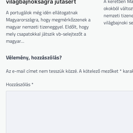
A keretben Ma
világbajnokságra jutásért
okokból változ
A portugálok még idén ellátogatnak
nemzeti tizen
Magyarországra, hogy megmérkőzzenek a
világbajnoki s
magyar nemzeti tizeneggyel. Eldőlt, hogy
mely csapatokkal játszik vb-selejtezőt a
magyar…
Vélemény, hozzászólás?
Az e-mail címet nem tesszük közzé.
A kötelező mezőket
*
karak
Hozzászólás
*