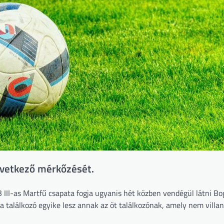
övetkező mérkőzését.
 III-as Martfű csapata fogja ugyanis hét közben vendégül látni B
 a találkozó egyike lesz annak az öt találkozónak, amely nem vill