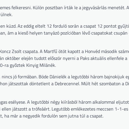
emes felkeresni. Külön posztban írták le a jegyvásárlás menetét. A
rülnek.
len küzd. Az eddig eltelt 12 forduló során a csapat 12 pontot gyűjtö
an, ám a kieső helyen tanyázó pozícióban lévő csapatokat csupán
Koncz Zsolt csapata. A Martfű ötöt kapott a Honvéd második szám
 október elején tudott először nyerni a Paks aktuális ellenfele a
-0-ra győztek Kinyig Milánék.
, nincs jó formában. Böde Dánielék a legutóbbi három bajnokijuk 
thon játszottak döntetlent a Debrecennel. Múlt hét szombaton a D
as esélyese. A legutóbbi négy kiírásból három alkalommal eljutot
ellen játszott a trófeáért. Legutóbb emlékezetes meccsen 1-1-es
, ha már a negyedik fordulón sem jutna túl a csapat.