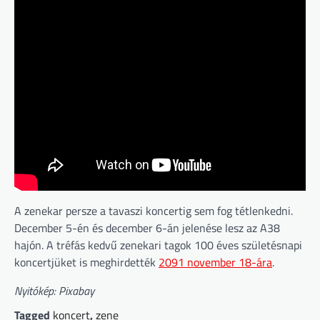
A zenekar persze a tavaszi koncertig sem fog tétlenkedni.
December 5-én és december 6-án jelenése lesz az A38
hajón. A tréfás kedvű zenekari tagok 100 éves születésnapi
koncertjüket is meghirdették
2091 november 18-ára
.
Nyitókép: Pixabay
Tagged
koncert
,
zene