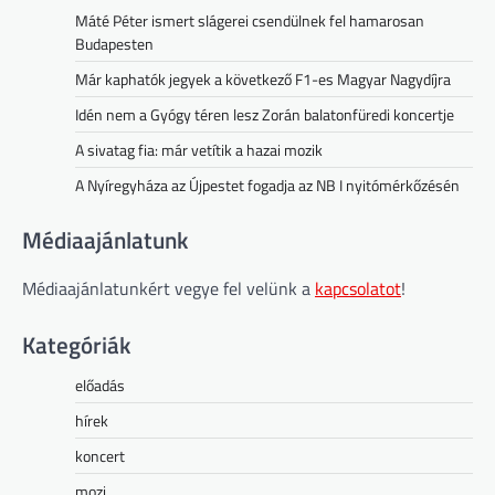
Máté Péter ismert slágerei csendülnek fel hamarosan
Budapesten
Már kaphatók jegyek a következő F1-es Magyar Nagydíjra
Idén nem a Gyógy téren lesz Zorán balatonfüredi koncertje
A sivatag fia: már vetítik a hazai mozik
A Nyíregyháza az Újpestet fogadja az NB I nyitómérkőzésén
Médiaajánlatunk
Médiaajánlatunkért vegye fel velünk a
kapcsolatot
!
Kategóriák
előadás
hírek
koncert
mozi