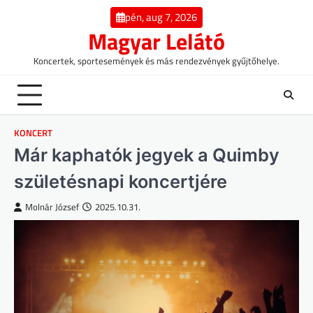
Skip
pén, aug 7, 2026
to
Magyar Lelátó
content
Koncertek, sportesemények és más rendezvények gyűjtőhelye.
KONCERT
Már kaphatók jegyek a Quimby
születésnapi koncertjére
Molnár József
2025.10.31.