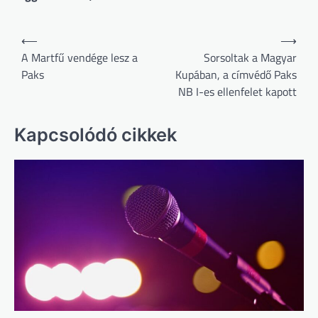
Bejegyzés
⟵
⟶
navigáció
A Martfű vendége lesz a
Sorsoltak a Magyar
Paks
Kupában, a címvédő Paks
NB I-es ellenfelet kapott
Kapcsolódó cikkek