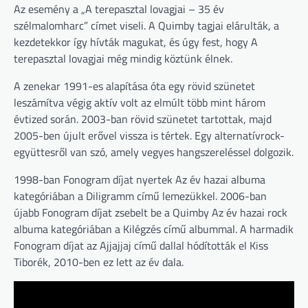
Az esemény a „A terepasztal lovagjai – 35 év
szélmalomharc” címet viseli. A Quimby tagjai elárulták, a
kezdetekkor így hívták magukat, és úgy fest, hogy A
terepasztal lovagjai még mindig köztünk élnek.
A zenekar 1991-es alapítása óta egy rövid szünetet
leszámítva végig aktív volt az elmúlt több mint három
évtized során. 2003-ban rövid szünetet tartottak, majd
2005-ben újult erővel vissza is tértek. Egy alternatívrock-
együttesről van szó, amely vegyes hangszereléssel dolgozik.
1998-ban Fonogram díjat nyertek Az év hazai albuma
kategóriában a Diligramm című lemezükkel. 2006-ban
újabb Fonogram díjat zsebelt be a Quimby Az év hazai rock
albuma kategóriában a Kilégzés című albummal. A harmadik
Fonogram díjat az Ajjajjaj című dallal hódították el Kiss
Tiborék, 2010-ben ez lett az év dala.