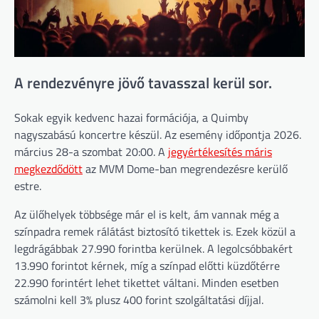
A rendezvényre jövő tavasszal kerül sor.
Sokak egyik kedvenc hazai formációja, a Quimby
nagyszabású koncertre készül. Az esemény időpontja 2026.
március 28-a szombat 20:00. A
jegyértékesítés máris
megkezdődött
az MVM Dome-ban megrendezésre kerülő
estre.
Az ülőhelyek többsége már el is kelt, ám vannak még a
színpadra remek rálátást biztosító tikettek is. Ezek közül a
legdrágábbak 27.990 forintba kerülnek. A legolcsóbbakért
13.990 forintot kérnek, míg a színpad előtti küzdőtérre
22.990 forintért lehet tikettet váltani. Minden esetben
számolni kell 3% plusz 400 forint szolgáltatási díjjal.