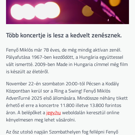
Több koncertje is lesz a kedvelt zenésznek.
Fenyő Miklós már 78 éves, de még mindig aktívan zenél.
Pályafutása 1967-ben kezdődött, a Hungária együttessel
vált ismertté. 2009-ben Made in Hungaria címmel még film
is készült az életéről.
November 22-én szombaton 20:00-tól Pécsen a Kodály
Központban kerül sor a Ring a Swing! Fenyő Miklós
AdvenTurné 2025 első állomására. Mindössze néhány tikett
érhető el erre a koncertre 11.800 illetve 13.800 forintos
áron. A belépőket a
jegy.hu
weboldalán keresztül online
kényelmesen meg lehet vásárolni.
Az ősz utolsó napján Szombathelyen fog fellépni Fenyő