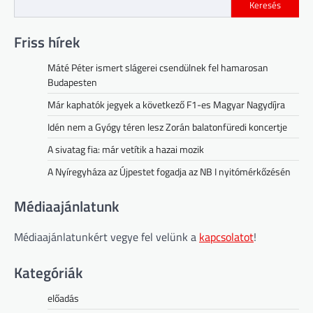
Keresés
Friss hírek
Máté Péter ismert slágerei csendülnek fel hamarosan
Budapesten
Már kaphatók jegyek a következő F1-es Magyar Nagydíjra
Idén nem a Gyógy téren lesz Zorán balatonfüredi koncertje
A sivatag fia: már vetítik a hazai mozik
A Nyíregyháza az Újpestet fogadja az NB I nyitómérkőzésén
Médiaajánlatunk
Médiaajánlatunkért vegye fel velünk a
kapcsolatot
!
Kategóriák
előadás