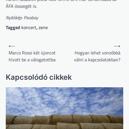
ÁFA összegét is.
Nyitókép: Pixabay
Tagged
koncert
,
zene
Bejegyzés
⟵
⟶
navigáció
Marco Rossi két újoncot
Hogyan lehet vonzóbbá
hívott be a válogatottba
válni a kapcsolatokban?
Kapcsolódó cikkek