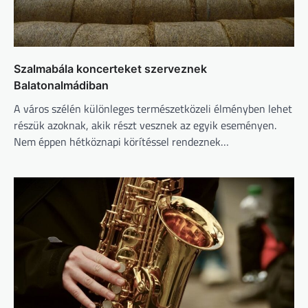
Szalmabála koncerteket szerveznek
Balatonalmádiban
A város szélén különleges természetközeli élményben lehet
részük azoknak, akik részt vesznek az egyik eseményen.
Nem éppen hétköznapi körítéssel rendeznek…