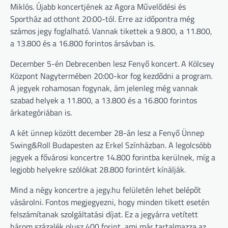
Miklós. Újabb koncertjének az Agora Művelődési és
Sportház ad otthont 20:00-tól. Erre az időpontra még
számos jegy foglalható. Vannak tikettek a 9.800, a 11.800,
a 13.800 és a 16.800 forintos ársávban is.
December 5-én Debrecenben lesz Fenyő koncert. A Kölcsey
Központ Nagytermében 20:00-kor fog kezdődni a program.
A jegyek rohamosan fogynak, ám jelenleg még vannak
szabad helyek a 11.800, a 13.800 és a 16.800 forintos
árkategóriában is.
A két ünnep között december 28-án lesz a Fenyő Ünnep
Swing&Roll Budapesten az Erkel Színházban. A legolcsóbb
jegyek a fővárosi koncertre 14.800 forintba kerülnek, míg a
legjobb helyekre szólókat 28.800 forintért kínálják.
Mind a négy koncertre a jegy.hu felületén lehet belépőt
vásárolni. Fontos megjegyezni, hogy minden tikett esetén
felszámítanak szolgáltatási díjat. Ez a jegyárra vetített
három százalék plusz 400 forint, ami már tartalmazza az