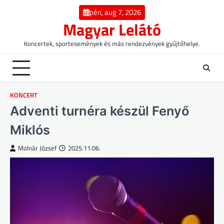
Skip
pén, aug 7, 2026
to
Magyar Lelátó
content
Koncertek, sportesemények és más rendezvények gyűjtőhelye.
KONCERT
Adventi turnéra készül Fenyő
Miklós
Molnár József
2025.11.06.