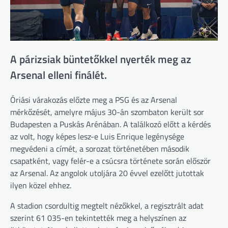
A párizsiak büntetőkkel nyerték meg az
Arsenal elleni finálét.
Óriási várakozás előzte meg a PSG és az Arsenal
mérkőzését, amelyre május 30-án szombaton került sor
Budapesten a Puskás Arénában. A találkozó előtt a kérdés
az volt, hogy képes lesz-e Luis Enrique legénysége
megvédeni a címét, a sorozat történetében második
csapatként, vagy felér-e a csúcsra története során először
az Arsenal. Az angolok utoljára 20 évvel ezelőtt jutottak
ilyen közel ehhez.
A stadion csordultig megtelt nézőkkel, a regisztrált adat
szerint 61 035-en tekintették meg a helyszínen az