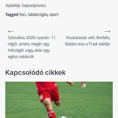
Nyitókép: Depositphotos
Tagged
foci
,
labdarúgás
,
sport
Bejegyzés
⟵
⟶
navigáció
Szlovákia 2026 nyarán: 11
Hivatalossá vált: Borbély
régió, amely megér egy
Balázs lesz a Fradi edzője
hétvégét vagy akár egy
egész vakációt
Kapcsolódó cikkek