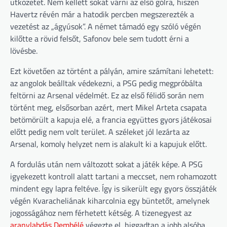
ütközetet. Nem kellett sokat várni az első gólra, hiszen
Havertz révén már a hatodik percben megszerezték a
vezetést az „ágyúsok”. A német támadó egy szóló végén
kilőtte a rövid felsőt, Safonov bele sem tudott érni a
lövésbe.
Ezt követően az történt a pályán, amire számítani lehetett:
az angolok beálltak védekezni, a PSG pedig megpróbálta
feltörni az Arsenal védelmét. Ez az első félidő során nem
történt meg, elsősorban azért, mert Mikel Arteta csapata
betömörült a kapuja elé, a francia együttes gyors játékosai
előtt pedig nem volt terület. A széleket jól lezárta az
Arsenal, komoly helyzet nem is alakult ki a kapujuk előtt.
A fordulás után nem változott sokat a játék képe. A PSG
igyekezett kontroll alatt tartani a meccset, nem rohamozott
mindent egy lapra feltéve. Így is sikerült egy gyors összjáték
végén Kvaracheliának kiharcolnia egy büntetőt, amelynek
jogosságához nem férhetett kétség. A tizenegyest az
aranylabdás Dembélé
végezte el, higgadtan a jobb alsóba