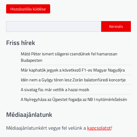
Keresés
Friss hírek
Máté Péter ismert slágerei csendülnek fel hamarosan
Budapesten
Már kaphatók jegyek a következő F1-es Magyar Nagydíjra
Idén nem a Gyógy téren lesz Zorán balatonfüredi koncertje
A sivatag fia: már vetítik a hazai mozik
A Nyíregyháza az Újpestet fogadja az NB I nyitómérkőzésén
Médiaajánlatunk
Médiaajánlatunkért vegye fel velünk a
kapcsolatot
!