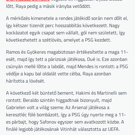
lőtt, Raya pedig a másik irányba vetődött.
A mérkőzés kimenetele a rendes játékidő során nem dőlt el,
így kétszer tizenöt perc hosszabbítás következett. Nagy
kockázatot egyik csapat sem vállalt, gól nem született, így
következhetett a szétlövés, amelyet a PSG kezdett.
Ramos és Gyökeres magabiztosan értékesítette a maga 11-
esét, majd így tett a párizsiak játékosa, Dué is. Eze azonban
csúnyán mellé lőtte a labdát, majd Mendes is rontott: a PSG
védője a kapu bal oldalát vette célba, Raya azonban
hárította a lövését.
A következő két büntető bement, Hakimi és Martinelli sem
rontott. Beraldo szintén higgadtnak bizonyult, majd
Gabrielen volt a világ szeme. Az Arsenal játékosa a
keresztléc fölé bombázott, így a PSG úgy nyerte meg a 11-
es párbajt, hogy Safonov egyszer sem avatkozott közbe. A
finálé legjobb játékosának Vitinhát választotta az UEFA.