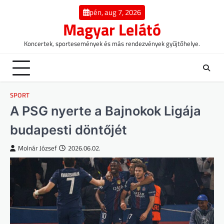
Skip
pén, aug 7, 2026
to
Magyar Lelátó
content
Koncertek, sportesemények és más rendezvények gyűjtőhelye.
SPORT
A PSG nyerte a Bajnokok Ligája
budapesti döntőjét
Molnár József
2026.06.02.