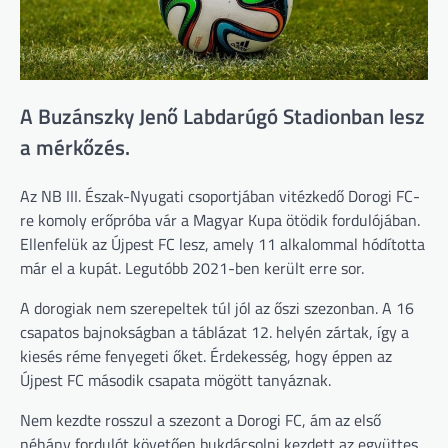
A Buzánszky Jenő Labdarúgó Stadionban lesz
a mérkőzés.
Az NB III. Észak-Nyugati csoportjában vitézkedő Dorogi FC-
re komoly erőpróba vár a Magyar Kupa ötödik fordulójában.
Ellenfelük az Újpest FC lesz, amely 11 alkalommal hódította
már el a kupát. Legutóbb 2021-ben került erre sor.
A dorogiak nem szerepeltek túl jól az őszi szezonban. A 16
csapatos bajnokságban a táblázat 12. helyén zártak, így a
kiesés réme fenyegeti őket. Érdekesség, hogy éppen az
Újpest FC második csapata mögött tanyáznak.
Nem kezdte rosszul a szezont a Dorogi FC, ám az első
néhány fordulót követően bukdácsolni kezdett az együttes.