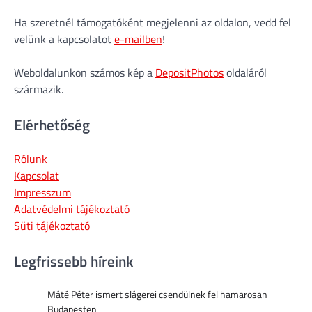
Ha szeretnél támogatóként megjelenni az oldalon, vedd fel
velünk a kapcsolatot
e-mailben
!
Weboldalunkon számos kép a
DepositPhotos
oldaláról
származik.
Elérhetőség
Rólunk
Kapcsolat
Impresszum
Adatvédelmi tájékoztató
Süti tájékoztató
Legfrissebb híreink
Máté Péter ismert slágerei csendülnek fel hamarosan
Budapesten