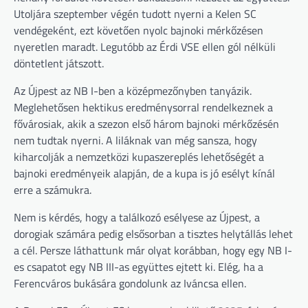
Utoljára szeptember végén tudott nyerni a Kelen SC
vendégeként, ezt követően nyolc bajnoki mérkőzésen
nyeretlen maradt. Legutóbb az Érdi VSE ellen gól nélküli
döntetlent játszott.
Az Újpest az NB I-ben a középmezőnyben tanyázik.
Meglehetősen hektikus eredménysorral rendelkeznek a
fővárosiak, akik a szezon első három bajnoki mérkőzésén
nem tudtak nyerni. A liláknak van még sansza, hogy
kiharcolják a nemzetközi kupaszereplés lehetőségét a
bajnoki eredményeik alapján, de a kupa is jó esélyt kínál
erre a számukra.
Nem is kérdés, hogy a találkozó esélyese az Újpest, a
dorogiak számára pedig elsősorban a tisztes helytállás lehet
a cél. Persze láthattunk már olyat korábban, hogy egy NB I-
es csapatot egy NB III-as együttes ejtett ki. Elég, ha a
Ferencváros bukására gondolunk az Iváncsa ellen.