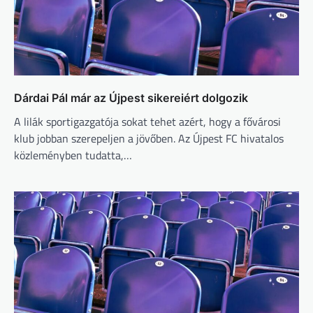
Dárdai Pál már az Újpest sikereiért dolgozik
A lilák sportigazgatója sokat tehet azért, hogy a fővárosi
klub jobban szerepeljen a jövőben. Az Újpest FC hivatalos
közleményben tudatta,…