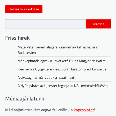
Keresés
Friss hírek
Máté Péter ismert slágerei csendülnek fel hamarosan
Budapesten
Már kaphatók jegyek a következő F1-es Magyar Nagydíjra
Idén nem a Gyógy téren lesz Zorán balatonfüredi koncertje
A sivatag fia: már vetítik a hazai mozik
A Nyíregyháza az Újpestet fogadja az NB I nyitómérkőzésén
Médiaajánlatunk
Médiaajánlatunkért vegye fel velünk a
kapcsolatot
!