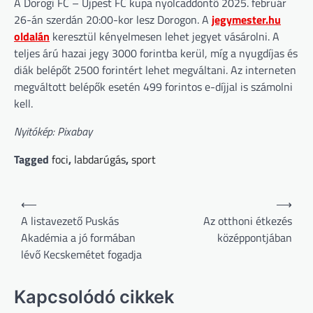
A Dorogi FC – Újpest FC kupa nyolcaddöntő 2025. február
26-án szerdán 20:00-kor lesz Dorogon. A
jegymester.hu
oldalán
keresztül kényelmesen lehet jegyet vásárolni. A
teljes árú hazai jegy 3000 forintba kerül, míg a nyugdíjas és
diák belépőt 2500 forintért lehet megváltani. Az interneten
megváltott belépők esetén 499 forintos e-díjjal is számolni
kell.
Nyitókép: Pixabay
Tagged
foci
,
labdarúgás
,
sport
Bejegyzés
⟵
⟶
navigáció
A listavezető Puskás
Az otthoni étkezés
Akadémia a jó formában
középpontjában
lévő Kecskemétet fogadja
Kapcsolódó cikkek