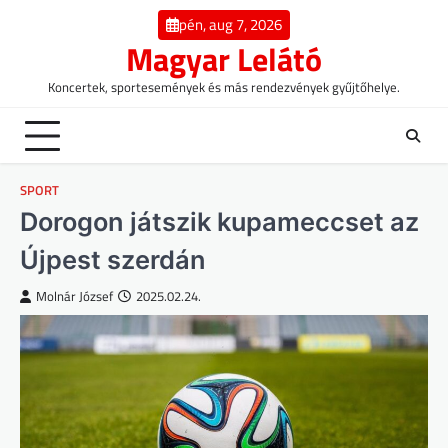
Skip
pén, aug 7, 2026
to
Magyar Lelátó
content
Koncertek, sportesemények és más rendezvények gyűjtőhelye.
SPORT
Dorogon játszik kupameccset az
Újpest szerdán
Molnár József
2025.02.24.